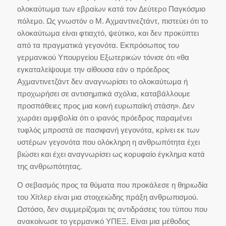
ολοκαύτωμα των εβραίων κατά τον Δεύτερο Παγκόσμιο
πόλεμο. Ως γνωστόν ο Μ. Αχμαντινεζτάντ, πιστεύει ότι το
ολοκαύτωμα είναι φτιαχτό, ψεύτικο, και δεν προκύπτει
από τα πραγματικά γεγονότα. Εκπρόσωπος του
γερμανικού Υπουργείου Εξωτερικών τόνισε ότι «θα
εγκαταλείψουμε την αίθουσα εάν ο πρόεδρος
Αχμαντινετζάντ δεν αναγνωρίσει το ολοκαύτωμα ή
προχωρήσει σε αντισημιτικά σχόλια, καταβάλλουμε
προσπάθειες προς μια κοινή ευρωπαϊκή στάση». Δεν
χωράει αμφιβολία ότι ο ιρανός πρόεδρος παραμένει
τυφλός μπροστά σε πασιφανή γεγονότα, κρίνει εκ των
υστέρων γεγονότα που ολόκληρη η ανθρωπότητα έχει
βιώσει και έχει αναγνωρίσει ως κορυφαίο έγκλημα κατά
της ανθρωπότητας.
Ο σεβασμός προς τα θύματα που προκάλεσε η θηριωδία
του Χίτλερ είναι μια στοιχειώδης πράξη ανθρωπισμού.
Ωστόσο, δεν συμμερίζομαι τις αντιδράσεις του τύπου που
ανακοίνωσε το γερμανικό ΥΠΕΞ. Είναι μια μέθοδος