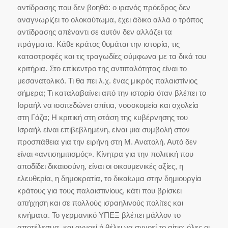
αντίδρασης που δεν βοηθά: ο ιρανός πρόεδρος δεν
αναγνωρίζει το ολοκαύτωμα, έχει άδικο αλλά ο τρόπος
αντίδρασης απέναντι σε αυτόν δεν αλλάζει τα
πράγματα. Κάθε κράτος θυμάται την ιστορία, τις
καταστροφές και τις τραγωδίες σύμφωνα με τα δικά του
κριτήρια. Στο επίκεντρο της αντιπαλότητας είναι το
μεσανατολικό. Τι θα πει λ.χ. ένας μικρός παλαιστίνιος
σήμερα; Τι καταλαβαίνει από την ιστορία όταν βλέπει το
Ισραήλ να ισοπεδώνει σπίτια, νοσοκομεία και σχολεία
στη Γάζα; Η κριτική στη στάση της κυβέρνησης του
Ισραήλ είναι επιβεβλημένη, είναι μια συμβολή στον
προσπάθεια για την ειρήνη στη Μ. Ανατολή. Αυτό δεν
είναι «αντισημιτισμός». Κίνητρα για την πολιτική που
αποδίδει δικαιοσύνη, είναι οι οικουμενικές αξίες, η
ελευθερία, η δημοκρατία, το δικαίωμα στην δημιουργία
κράτους για τους παλαιστινίους, κάτι που βρίσκει
απήχηση και σε πολλούς ισραηλινούς πολίτες και
κινήματα. Το γερμανικό ΥΠΕΞ βλέπει μάλλον το
αποτέλεσμα, και αγνοεί ή θέλει να αγνοεί το αίτιο: όλες οι