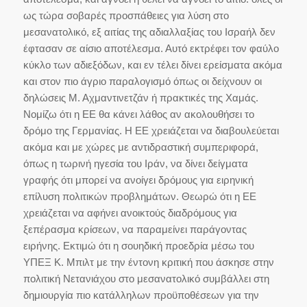
ως τώρα σοβαρές προσπάθειες για λύση στο
μεσανατολικό, εξ αιτίας της αδιαλλαξίας του Ισραήλ δεν
έφτασαν σε αίσιο αποτέλεσμα. Αυτό εκτρέφει τον φαύλο
κύκλο των αδιεξόδων, και εν τέλει δίνει ερείσματα ακόμα
και στον πιο άγριο παραλογισμό όπως οι δείχνουν οι
δηλώσεις Μ. Αχμαντινετζάν ή πρακτικές της Χαμάς.
Νομίζω ότι η ΕΕ θα κάνει λάθος αν ακολουθήσει το
δρόμο της Γερμανίας. Η ΕΕ χρειάζεται να διαβουλεύεται
ακόμα και με χώρες με αντιδραστική συμπεριφορά,
όπως η τωρινή ηγεσία του Ιράν, να δίνει δείγματα
γραφής ότι μπορεί να ανοίγει δρόμους για ειρηνική
επίλυση πολιτικών προβλημάτων. Θεωρώ ότι η ΕΕ
χρειάζεται να αφήνει ανοικτούς διαδρόμους για
ξεπέρασμα κρίσεων, να παραμείνει παράγοντας
ειρήνης. Εκτιμώ ότι η σουηδική προεδρία μέσω του
ΥΠΕΞ Κ. Μπιλτ με την έντονη κριτική που άσκησε στην
πολιτική Νετανιάχου στο μεσανατολικό συμβάλλει στη
δημιουργία πιο κατάλληλων προϋποθέσεων για την