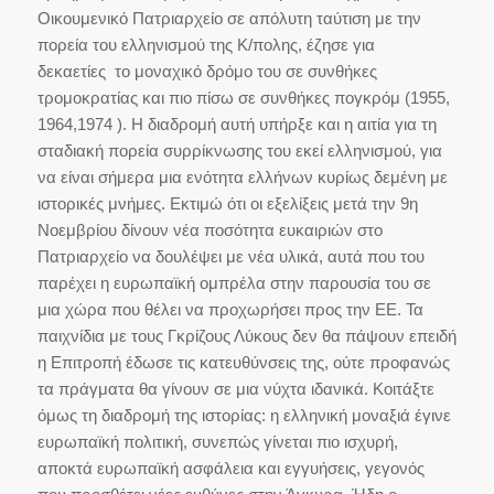
Οικουμενικό Πατριαρχείο σε απόλυτη ταύτιση με την
πορεία του ελληνισμού της Κ/πολης, έζησε για
δεκαετίες το μοναχικό δρόμο του σε συνθήκες
τρομοκρατίας και πιο πίσω σε συνθήκες πογκρόμ (1955,
1964,1974 ). Η διαδρομή αυτή υπήρξε και η αιτία για τη
σταδιακή πορεία συρρίκνωσης του εκεί ελληνισμού, για
να είναι σήμερα μια ενότητα ελλήνων κυρίως δεμένη με
ιστορικές μνήμες. Εκτιμώ ότι οι εξελίξεις μετά την 9η
Νοεμβρίου δίνουν νέα ποσότητα ευκαιριών στο
Πατριαρχείο να δουλέψει με νέα υλικά, αυτά που του
παρέχει η ευρωπαϊκή ομπρέλα στην παρουσία του σε
μια χώρα που θέλει να προχωρήσει προς την ΕΕ. Τα
παιχνίδια με τους Γκρίζους Λύκους δεν θα πάψουν επειδή
η Επιτροπή έδωσε τις κατευθύνσεις της, ούτε προφανώς
τα πράγματα θα γίνουν σε μια νύχτα ιδανικά. Κοιτάξτε
όμως τη διαδρομή της ιστορίας: η ελληνική μοναξιά έγινε
ευρωπαϊκή πολιτική, συνεπώς γίνεται πιο ισχυρή,
αποκτά ευρωπαϊκή ασφάλεια και εγγυήσεις, γεγονός