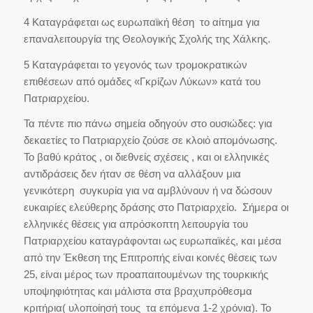
4 Καταγράφεται ως ευρωπαϊκή θέση το αίτημα για
επαναλειτουργία της Θεολογικής Σχολής της Χάλκης.
5 Καταγράφεται το γεγονός των τρομοκρατικών
επιθέσεων από ομάδες «Γκρίζων Λύκων» κατά του
Πατριαρχείου.
Τα πέντε πιο πάνω σημεία οδηγούν στο ουσιώδες: για
δεκαετίες το Πατριαρχείο ζούσε σε κλοιό απομόνωσης.
Το βαθύ κράτος , οι διεθνείς σχέσεις , και οι ελληνικές
αντιδράσεις δεν ήταν σε θέση να αλλάξουν μια
γενικότερη συγκυρία για να αμβλύνουν ή να δώσουν
ευκαιρίες ελεύθερης δράσης στο Πατριαρχείο. Σήμερα οι
ελληνικές θέσεις για απρόσκοπτη λειτουργία του
Πατριαρχείου καταγράφονται ως ευρωπαϊκές, και μέσα
από την Έκθεση της Επιτροπής είναι κοινές θέσεις των
25, είναι μέρος των προαπαιτουμένων της τουρκικής
υποψηφιότητας και μάλιστα στα βραχυπρόθεσμα
κριτήρια( υλοποίησή τους τα επόμενα 1-2 χρόνια). Το