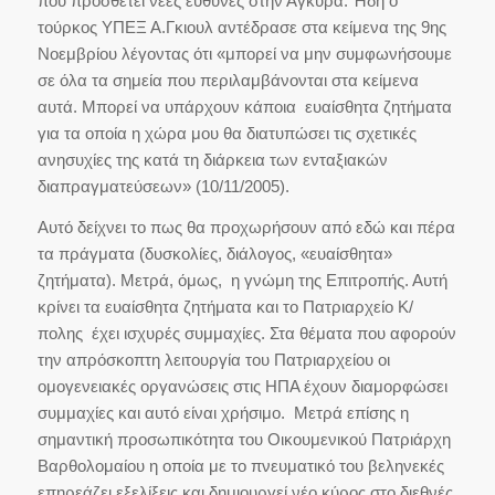
που προσθέτει νέες ευθύνες στην Άγκυρα. Ήδη ο
τούρκος ΥΠΕΞ Α.Γκιουλ αντέδρασε στα κείμενα της 9ης
Νοεμβρίου λέγοντας ότι «μπορεί να μην συμφωνήσουμε
σε όλα τα σημεία που περιλαμβάνονται στα κείμενα
αυτά. Μπορεί να υπάρχουν κάποια ευαίσθητα ζητήματα
για τα οποία η χώρα μου θα διατυπώσει τις σχετικές
ανησυχίες της κατά τη διάρκεια των ενταξιακών
διαπραγματεύσεων» (10/11/2005).
Αυτό δείχνει το πως θα προχωρήσουν από εδώ και πέρα
τα πράγματα (δυσκολίες, διάλογος, «ευαίσθητα»
ζητήματα). Μετρά, όμως, η γνώμη της Επιτροπής. Αυτή
κρίνει τα ευαίσθητα ζητήματα και το Πατριαρχείο Κ/
πολης έχει ισχυρές συμμαχίες. Στα θέματα που αφορούν
την απρόσκοπτη λειτουργία του Πατριαρχείου οι
ομογενειακές οργανώσεις στις ΗΠΑ έχουν διαμορφώσει
συμμαχίες και αυτό είναι χρήσιμο. Μετρά επίσης η
σημαντική προσωπικότητα του Οικουμενικού Πατριάρχη
Βαρθολομαίου η οποία με το πνευματικό του βεληνεκές
επηρεάζει εξελίξεις και δημιουργεί νέο κύρος στο διεθνές