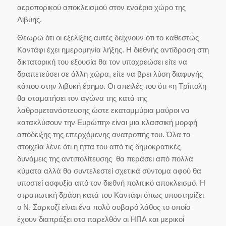
αεροπορικού αποκλεισμού στον εναέριο χώρο της
Λιβύης.
Θεωρώ ότι οι εξελίξεις αυτές δείχνουν ότι το καθεστώς
Καντάφι έχει ημερομηνία λήξης. Η διεθνής αντίδραση στη
δικτατορική του εξουσία θα τον υποχρεώσει είτε να
δραπετεύσει σε άλλη χώρα, είτε να βρει λύση διαφυγής
κάπου στην λιβυκή έρημο. Οι απειλές του ότι «η Τρίπολη
θα σταματήσει τον αγώνα της κατά της
λαθρομετανάστευσης ώστε εκατομμύρια μαύροι να
κατακλύσουν την Ευρώπη» είναι μια κλασσική μορφή
απόδειξης της επερχόμενης ανατροπής του. Όλα τα
στοιχεία λένε ότι η ήττα του από τις δημοκρατικές
δυνάμεις της αντιπολίτευσης θα περάσει από πολλά
κύματα αλλά θα συντελεστεί σχετικά σύντομα αφού θα
υποστεί ασφυξία από τον διεθνή πολιτικό αποκλεισμό. Η
στρατιωτική δράση κατά του Καντάφι όπως υποστηρίζει
ο Ν. Σαρκοζί είναι ένα πολύ σοβαρό λάθος το οποίο
έχουν διαπράξει στο παρελθόν οι ΗΠΑ και μερικοί