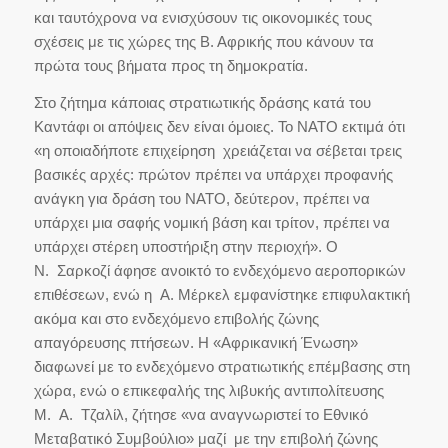
και ταυτόχρονα να ενισχύσουν τις οικονομικές τους
σχέσεις με τις χώρες της Β. Αφρικής που κάνουν τα
πρώτα τους βήματα προς τη δημοκρατία.
Στο ζήτημα κάποιας στρατιωτικής δράσης κατά του
Καντάφι οι απόψεις δεν είναι όμοιες. Το ΝΑΤΟ εκτιμά ότι
«η οποιαδήποτε επιχείρηση χρειάζεται να σέβεται τρεις
βασικές αρχές: πρώτον πρέπει να υπάρχει προφανής
ανάγκη για δράση του ΝΑΤΟ, δεύτερον, πρέπει να
υπάρχει μια σαφής νομική βάση και τρίτον, πρέπει να
υπάρχει στέρεη υποστήριξη στην περιοχή». Ο
Ν. Σαρκοζί άφησε ανοικτό το ενδεχόμενο αεροπορικών
επιθέσεων, ενώ η Α. Μέρκελ εμφανίστηκε επιφυλακτική
ακόμα και στο ενδεχόμενο επιβολής ζώνης
απαγόρευσης πτήσεων. Η «Αφρικανική Ένωση»
διαφωνεί με το ενδεχόμενο στρατιωτικής επέμβασης στη
χώρα, ενώ ο επικεφαλής της λιβυκής αντιπολίτευσης
Μ. Α. Τζαλίλ, ζήτησε «να αναγνωριστεί το Εθνικό
Μεταβατικό Συμβούλιο» μαζί με την επιβολή ζώνης