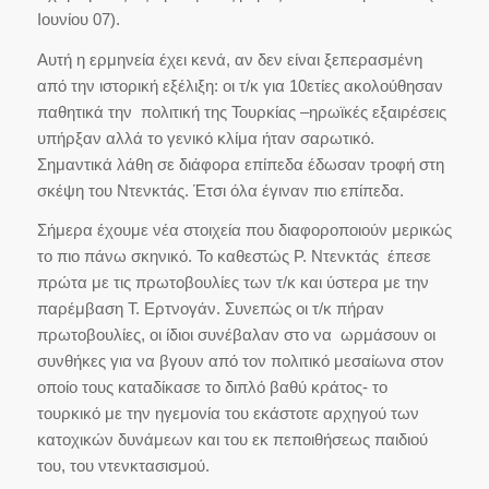
Ιουνίου 07).
Αυτή η ερμηνεία έχει κενά, αν δεν είναι ξεπερασμένη
από την ιστορική εξέλιξη: οι τ/κ για 10ετίες ακολούθησαν
παθητικά την πολιτική της Τουρκίας –ηρωϊκές εξαιρέσεις
υπήρξαν αλλά το γενικό κλίμα ήταν σαρωτικό.
Σημαντικά λάθη σε διάφορα επίπεδα έδωσαν τροφή στη
σκέψη του Ντενκτάς. Έτσι όλα έγιναν πιο επίπεδα.
Σήμερα έχουμε νέα στοιχεία που διαφοροποιούν μερικώς
το πιο πάνω σκηνικό. Το καθεστώς Ρ. Ντενκτάς έπεσε
πρώτα με τις πρωτοβουλίες των τ/κ και ύστερα με την
παρέμβαση Τ. Ερτνογάν. Συνεπώς οι τ/κ πήραν
πρωτοβουλίες, οι ίδιοι συνέβαλαν στο να ωρμάσουν οι
συνθήκες για να βγουν από τον πολιτικό μεσαίωνα στον
οποίο τους καταδίκασε το διπλό βαθύ κράτος- το
τουρκικό με την ηγεμονία του εκάστοτε αρχηγού των
κατοχικών δυνάμεων και του εκ πεποιθήσεως παιδιού
του, του ντενκτασισμού.