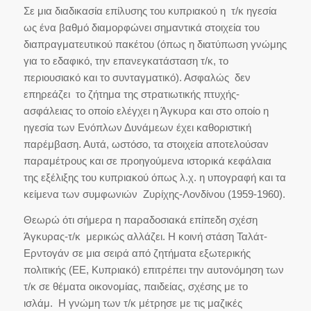
Σε μια διαδικασία επίλυσης του κυπριακού η τ/κ ηγεσία
ως ένα βαθμό διαμορφώνει σημαντικά στοιχεία του
διαπραγματευτικού πακέτου (όπως η διατύπωση γνώμης
για το εδαφικό, την επανεγκατάσταση τ/κ, το
περιουσιακό και το συνταγματικό). Ασφαλώς δεν
επηρεάζει το ζήτημα της στρατιωτικής πτυχής-
ασφάλειας το οποίο ελέγχει η Άγκυρα και στο οποίο η
ηγεσία των Ενόπλων Δυνάμεων έχει καθοριστική
παρέμβαση. Αυτά, ωστόσο, τα στοιχεία αποτελούσαν
παραμέτρους και σε προηγούμενα ιστορικά κεφάλαια
της εξέλιξης του κυπριακού όπως λ.χ. η υπογραφή και τα
κείμενα των συμφωνιών Ζυρίχης-Λονδίνου (1959-1960).
Θεωρώ ότι σήμερα η παραδοσιακά επίπεδη σχέση
Άγκυρας-τ/κ μερικώς αλλάζει. Η κοινή στάση Ταλάτ-
Ερντογάν σε μια σειρά από ζητήματα εξωτερικής
πολιτικής (ΕΕ, Κυπριακό) επιτρέπει την αυτονόμηση των
τ/κ σε θέματα οικονομίας, παιδείας, σχέσης με το
ισλάμ. Η γνώμη των τ/κ μέτρησε με τις μαζικές