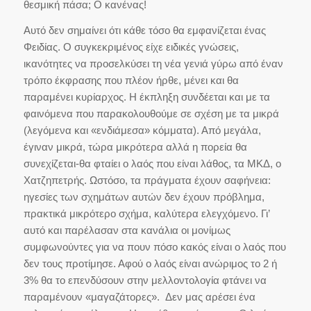
θεσμική πάσα; Ο κανένας!
Αυτό δεν σημαίνει ότι κάθε τόσο θα εμφανίζεται ένας
Φειδίας. Ο συγκεκριμένος είχε ειδικές γνώσεις,
ικανότητες να προσελκύσει τη νέα γενιά γύρω από έναν
τρόπο έκφρασης που πλέον ήρθε, μένει και θα
παραμένει κυρίαρχος. Η έκπληξη συνδέεται και με τα
φαινόμενα που παρακολουθούμε σε σχέση με τα μικρά
(λεγόμενα και «ενδιάμεσα» κόμματα). Από μεγάλα,
έγιναν μικρά, τώρα μικρότερα αλλά η πορεία θα
συνεχίζεται-θα φταίει ο λαός που είναι λάθος, τα ΜΚΔ, ο
Χατζηπετρής. Ωστόσο, τα πράγματα έχουν σαφήνεια:
ηγεσίες των σχημάτων αυτών δεν έχουν πρόβλημα,
πρακτικά μικρότερο σχήμα, καλύτερα ελεγχόμενο. Γι’
αυτό και παρέλασαν στα κανάλια οι μονίμως
συμφωνούντες για να πουν πόσο κακός είναι ο λαός που
δεν τους προτίμησε. Αφού ο λαός είναι ανώριμος το 2 ή
3% θα το επενδύσουν στην μελλοντολογία φτάνει να
παραμένουν «μαγαζάτορες». Δεν μας αρέσει ένα