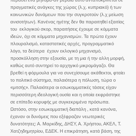
πραγματικές ανάγκες της χώρας (λ.χ. κυπριακό) ή των
κοινωνικών δυνάμεων που την συγκροτούν (λ.χ μείωση
ανισοτήτων). Κανένας ηγέτης δεν θα παραιτηθεί εξαιτίας
του εκλογικού σκορ, παραιτήσεις έχουμε σε κόμματα
ιδεών, όχι σε κόμματα μηχανισμών. Τα πρώτα έχουν
πλουραλισμό, καταστατικές αρχές, προγραμματικό
λόγο, τα δεύτερα έχουν εκλογικό μηχανισμό,
προσκόλληση στην εξουσία, με τη μια ή την αλλη μορφή,
καθώς αυτό συντηρεί το αρχηγικό μικρομάγαζο. Θα
βρεθεί η φόρμουλα για να συνεχίσουμε ακάθεκτοι, φταίει
το πολιτικό σύστημα, παλαιότερα η πόλωση, τώρα ο
«μιτσής». Παλαιότερα οι εσωκομματικές τάσεις είχαν
περισσότερη ιδεολογική ουσία και η οποία εκφράστηκε
σε επίπεδο κορυφής με συγκεκριμένα πρόσωπα.
Ωστόσο, στην εσωκομματική διαπάλη , κατά κανόνα,
έχαναν οι δυνάμεις που εξέφραζαν νεωτερικές
δυνατότητες: Α. Μαρκίδης, ΔΗΣΥ, Α. Χρήστου, ΑΚΕΛ, Τ.
Χατζηδημητρίου, ΕΔΕΚ. Η επικράτηση, κατά βάση, της