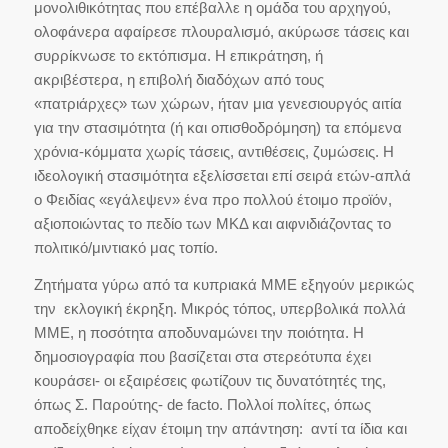
μονολιθικότητας που επέβαλλε η ομάδα του αρχηγού,
ολοφάνερα αφαίρεσε πλουραλισμό, ακύρωσε τάσεις και
συρρίκνωσε το εκτόπισμα. Η επικράτηση, ή
ακριβέστερα, η επιβολή διαδόχων από τους
«πατριάρχες» των χώρων, ήταν μια γενεσιουργός αιτία
για την στασιμότητα (ή και οπισθοδρόμηση) τα επόμενα
χρόνια-κόμματα χωρίς τάσεις, αντιθέσεις, ζυμώσεις. Η
ιδεολογική στασιμότητα εξελίσσεται επί σειρά ετών-απλά
ο Φειδίας «εγάλεψεν» ένα προ πολλού έτοιμο προϊόν,
αξιοποιώντας το πεδίο των ΜΚΔ και αιφνιδιάζοντας το
πολιτικό/μιντιακό μας τοπίο.
Ζητήματα γύρω από τα κυπριακά ΜΜΕ εξηγούν μερικώς
την εκλογική έκρηξη. Μικρός τόπος, υπερβολικά πολλά
ΜΜΕ, η ποσότητα αποδυναμώνει την ποιότητα. Η
δημοσιογραφία που βασίζεται στα στερεότυπα έχει
κουράσει- οι εξαιρέσεις φωτίζουν τις δυνατότητές της,
όπως Σ. Παρούτης- de facto. Πολλοί πολίτες, όπως
αποδείχθηκε είχαν έτοιμη την απάντηση: αντί τα ίδια και