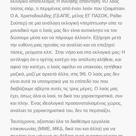
εκλογικό αποτέλεσμα; Η συνήθης απάντηση: «Ο λαός
τούτος σιόρ, τι περιμένεις από έναν λαόν που τζιοιμάται».
Ο Α. Χριστοδουλίδης (ΓΔ ΑΠΕ, μέλος ΕΓ ΠΑΣΟΚ, Ράδιο
Σούπερ) σε μια ανάλογη εκλογική «περίπτωση» είπε το
μοναδικό «μα ο λαός μας δεν είναι αυτοκίνητο να τον
δώσουμε μέσα και να πάρουμε άλλον!». Εξήγησε μετά
την ευθύνη μιας ηγεσίας να αναλύει και να επεξηγεί
τάσεις, ρεύματα κλπ. Στην νήσο και στα εκλογικά μας: Η
αντίληψη ότι ο ηγέτης κατέχει την απόλυτη αλήθεια, και
αφού την κατέχει, ο λαός οφείλει να υπακούει, ηττήθηκε
μαζικά, μαζί με αρκετά άλλα, στις 9/6. Ο λαός μας δεν
είναι αυτά τα υποτιμητικά για το επίπεδό του που
διαβάζουμε αβέρτα αυτές τις τρεις μέρες. Ο λαός μας
έχει, όπως όλοι οι λαοί, τα δικά του χαρακτηριστικά, συν
και πλην. Ένας ιδεολογικά προσανατολισμένος χώρος,
αναλύει τα χαρακτηριστικά του, δεν τα περιπαίζει.
Ταυτόχρονα, αξιοποιεί όλα τα διαθέσιμα εργαλεία
επικοινωνίας (ΜΜΕ, ΜΚΔ, δικά του και άλλα) για να
περάσει ένα μήνυμα-αν βέβαια αυτό ανταποκρίνεται σε