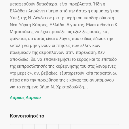
μεταφερθούν δυτικότερα, είναι προβλεπτό. Ήδη η
Ελλάδα πληρώνει τίμημα από την άστοχη συμμετοχή του
Υπεξ της Ν. Δένδια σε μια τριμερή του «ποδαριού» στη
Νέα Υόρκη-Κύπρος, Ελλάδα, Αίγυπτος. Είναι πιθανό ο Κ.
Μητσοτάκης να έχει προσέξει τις εξελίξες αυτές, και,
φαίνεται, ότι αυτός είναι ο λόγος που ο ίδιος έδωσε την
εντολή να μην γίνουν οι πτήσεις των ελληνικών
πολεμικών της αεροπλάνων στην παρέλαση. Δεν
αποκλείω, δε, να επανεκτιμήσει το εύρος και το επίπεδο
της εκπροσώπησής της κυβέρνησής του στις λεγόμενες
«τριμερείς», αν, βεβαίως, εξυπηρετούν κάτι παραπάνω,
πέρα από την προώθηση της εικόνας του ανυπόμονου
για το επόμενο βήμα Ν. Χριστοδουλίδη…
Λάρκος Λάρκου
Κοινοποίησέ το