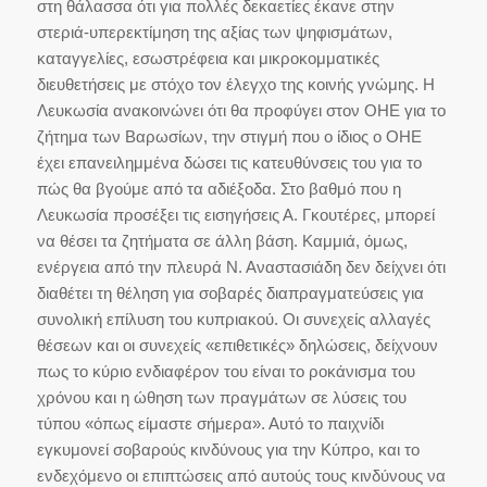
στη θάλασσα ότι για πολλές δεκαετίες έκανε στην
στεριά-υπερεκτίμηση της αξίας των ψηφισμάτων,
καταγγελίες, εσωστρέφεια και μικροκομματικές
διευθετήσεις με στόχο τον έλεγχο της κοινής γνώμης. Η
Λευκωσία ανακοινώνει ότι θα προφύγει στον ΟΗΕ για το
ζήτημα των Βαρωσίων, την στιγμή που ο ίδιος ο ΟΗΕ
έχει επανειλημμένα δώσει τις κατευθύνσεις του για το
πώς θα βγούμε από τα αδιέξοδα. Στο βαθμό που η
Λευκωσία προσέξει τις εισηγήσεις Α. Γκουτέρες, μπορεί
να θέσει τα ζητήματα σε άλλη βάση. Καμμιά, όμως,
ενέργεια από την πλευρά Ν. Αναστασιάδη δεν δείχνει ότι
διαθέτει τη θέληση για σοβαρές διαπραγματεύσεις για
συνολική επίλυση του κυπριακού. Οι συνεχείς αλλαγές
θέσεων και οι συνεχείς «επιθετικές» δηλώσεις, δείχνουν
πως το κύριο ενδιαφέρον του είναι το ροκάνισμα του
χρόνου και η ώθηση των πραγμάτων σε λύσεις του
τύπου «όπως είμαστε σήμερα». Αυτό το παιχνίδι
εγκυμονεί σοβαρούς κινδύνους για την Κύπρο, και το
ενδεχόμενο οι επιπτώσεις από αυτούς τους κινδύνους να