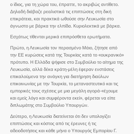
ο ίδιος, για τη χώρα του, έπραττε, το ακριβώς αντίθετο.
Δηλαδή διάβαζε ρεαλιστικά τις επιπτώσεις στη δική
επικράτεια, και πρακτικά ωθούσε σην Λευκωσία στο
άγνωστο με βάρκα την ελπίδα. Κυριολεκτικά με βάρκα.
Εσχάτως τίθενται μερικά επιπρόσθετα ερωτήματα.
Πρώτο, η Λευκωσία τον περασμένο Μάιο, ζήτησε από
την ΕΕ κυρώσεις κατά της Τουρκίας κατά το «ουκρανικό»
πρότυπο. Η Ελλάδα ψήφισε στο Συμβούλιο το αίτημα της
Λευκωσία, αλλά δέκα κράτη-μέλη έφεραν ενστάσεις
επικαλούμενα την ανάγκη για διατήρηση διαύλων
επικοινωνίας με την Τουρκία, το μεταναστευτικό και τις
εμπορικές τους σχέσεις με μια μεγάλη αγορά-«έχουμε
και εμείς λόγο και συμφέροντα εκεί», φέρεται να είπε
διπλωμάτης στο Συμβούλιο Υπουργών.
Δεύτερο, η Λευκωσία διατείνεται ότι δεν υπολογίζει
επιπτώσεις και κόστος από τις έρευνες ή τις
αδειοδοτήσεις και κάθε μήνα ο Υπουργός Εμπορίου Γ.