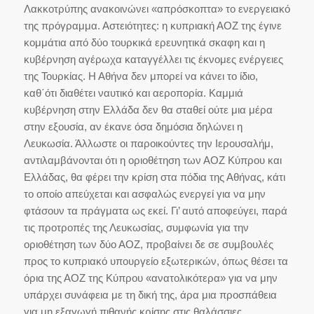
Λακκοτρύπης ανακοινώνει «απρόσκοπτα» το ενεργειακό
της πρόγραμμα. Αστειότητες: η κυπριακή ΑΟΖ της έγινε
κομμάτια από δύο τουρκικά ερευνητικά σκαφη και η
κυβέρνηση αγέρωχα καταγγέλλει τις έκνομες ενέργειες
της Τουρκίας. Η Αθήνα δεν μπορεί να κάνει το ίδιο,
καθ΄ότι διαθέτει ναυτικό και αεροπορία. Καμμιά
κυβέρνηση στην Ελλάδα δεν θα σταθεί ούτε μια μέρα
στην εξουσία, αν έκανε όσα δημόσια δηλώνει η
Λευκωσία. Άλλωστε οι παροικούντες την Ιερουσαλήμ,
αντιλαμβάνονται ότι η οριοθέτηση των ΑΟΖ Κύπρου και
Ελλάδας, θα φέρει την κρίση στα πόδια της Αθήνας, κάτι
το οποίο απεύχεται και ασφαλώς ενεργεί για να μην
φτάσουν τα πράγματα ως εκεί. Γι’ αυτό αποφεύγει, παρά
τις προτροπές της Λευκωσίας, συμφωνία για την
οριοθέτηση των δύο ΑΟΖ, προβαίνει δε σε συμβουλές
προς το κυπριακό υπουργείο εξωτερικών, όπως θέσει τα
όρια της ΑΟΖ της Κύπρου «ανατολικότερα» για να μην
υπάρχει συνάφεια με τη δική της, άρα μια προσπάθεια
για μη εξαγωγή πιθανής κρίσης στις θαλάσσιες