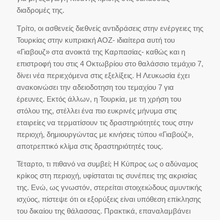
διαδρομές της.
Τρίτο, οι ασθενείς διεθνείς αντιδράσεις στην ενέργειες της
Τουρκίας στην κυπριακή ΑΟΖ- ιδιαίτερα αυτή του
«Γιαβουζ» στα ανοικτά της Καρπασίας- καθώς και η
επιστροφή του στις 4 Οκτωβρίου στο θαλάσσιο τεμάχιο 7,
δίνει νέα περιεχόμενα στις εξελίξεις. Η Λευκωσία έχει
ανακοινώσει την αδειοδοτηση του τεμαχίου 7 για
έρευνες. Εκτός άλλων, η Τουρκία, με τη χρήση του
στόλου της, στέλλει ένα πιο ευκρινές μήνυμα στις
εταιρείες να τερματίσουν τις δραστηριότητές τους στην
περιοχή, δημιουργώντας με κινήσεις τύπου «Γιαβούζ»,
αποτρεπτικό κλίμα στις δραστηριότητές τους.
Τέταρτο, τι πιθανό να συμβεί; Η Κύπρος ως ο αδύναμος
κρίκος στη περιοχή, υφίσταται τις συνέπεις της ακρισίας
της. Ενώ, ως γνωστόν, στερείται στοιχειώδους αμυντικής
ισχύος, πίστεψε ότι οι εξορύξεις είναι υπόθεση επίκλησης
του δικαίου της θάλασσας. Πρακτικά, επαναλαμβάνει