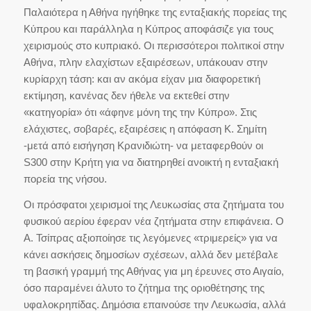
Παλαιότερα η Αθήνα ηγήθηκε της ενταξιακής πορείας της
Κύπρου και παράλληλα η Κύπρος αποφάσιζε για τους
χειρισμούς στο κυπριακό. Οι περισσότεροι πολιτικοί στην
Αθήνα, πλην ελαχίστων εξαιρέσεων, υπάκουαν στην
κυρίαρχη τάση: και αν ακόμα είχαν μια διαφορετική
εκτίμηση, κανένας δεν ήθελε να εκτεθεί στην
«κατηγορία» ότι «άφηνε μόνη της την Κύπρο». Στις
ελάχιστες, σοβαρές, εξαιρέσεις η απόφαση Κ. Σημίτη
-μετά από εισήγηση Κρανιδιώτη- να μεταφερθούν οι
S300 στην Κρήτη για να διατηρηθεί ανοικτή η ενταξιακή
πορεία της νήσου.
Οι πρόσφατοι χειρισμοί της Λευκωσίας στα ζητήματα του
φυσικού αερίου έφεραν νέα ζητήματα στην επιφάνεια. Ο
Α. Τσίπρας αξιοποίησε τις λεγόμενες «τριμερείς» για να
κάνει ασκήσεις δημοσίων σχέσεων, αλλά δεν μετέβαλε
τη βασική γραμμή της Αθήνας για μη έρευνες στο Αιγαίο,
όσο παραμένει άλυτο το ζήτημα της οριοθέτησης της
υφαλοκρηπίδας. Δημόσια επαινούσε την Λευκωσία, αλλά