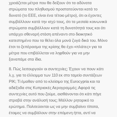
χρειάζεται μέτρα που θα δείξουν ότι τα αδύνατα
στρώματα του πληθυσμού προστατεύονται κατά το
δυνατό (το ΕΕΕ, είναι ένα τέτοιο μέτρο), ότι οι έχοντες
συμβάλλουν κατά την ισχύ τους, ότι τα μεσαία κοινωνικά
στρώματα συμβάλλουν κατά τη δυνατότητά τους και ότι
υπάρχει σθεναρή στάση απέναντι στο διοικητικό
κατεστημένο που τα θέλει όλα μονά ζυγά δικά του. Μόνο
έτσι το ξεπέρασμα της κρίσης θα έχει «πλάτες» για τα
μέτρα που επιβάλλεται να ληφθούν για να μην
ξαναπάμε στα ίδια.
8. Πώς λειτουργούν οι συντεχνίες; Έχουν να πουν κάτι
λ.χ. για το έλλειμμα των 110 εκ στο ταμείο συντάξεων
ΡΙΚ; Τί έμαθαν από το κλείσιμο της Eurocypria και τα
αδιέξοδα στις Κυπριακές Αερογραμμές; Αφορά τις
συντεχνίες αυτό που ζούμε, αισθάνονται ότι κάτι πήγε
στραβά στην ανάλυσή τους; Μάλλον ρητορικό το
ερώτημα. Πολιτεύονται ως να μην συμβαίνει τίποτα,
έτοιμες να συμβάλουν στην επόμενη ήττα, αντί να