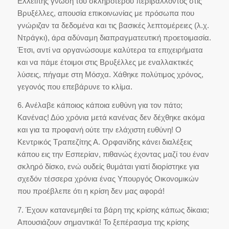
Ελλειπής γνώση του σκληρότερου περιβάλλοντος στις
Βρυξέλλες, απουσία επικοινωνίας με πρόσωπα που
γνώριζαν τα δεδομένα και τις βασικές λεπτομέρειες (λ.χ.
Ντράγκι), άρα αδύναμη διαπραγματευτική προετοιμασία.
Έτσι, αντί να οργανώσουμε καλύτερα τα επιχειρήματα
και να πάμε έτοιμοι στις Βρυξέλλες με εναλλακτικές
λύσεις, πήγαμε στη Μόσχα. Χάθηκε πολύτιμος χρόνος,
γεγονός που επεβάρυνε το κλίμα.
6. Ανέλαβε κάποιος κάποια ευθύνη για τον πάτο;
Κανένας! Δύο χρόνια μετά κανένας δεν δέχθηκε ακόμα
και για τα προφανή ούτε την ελάχιστη ευθύνη! Ο
Κεντρικός Τραπεζίτης Α. Ορφανίδης κάνει διαλέξεις
κάπου εις την Εσπερίαν, πιθανώς έχοντας μαζί του έναν
σκληρό δίσκο, ενώ ουδείς θυμάται γιατί διορίστηκε για
σχεδόν τέσσερα χρόνια ένας Υπουργός Οικονομικών
που προέβλεπε ότι η κρίση δεν μας αφορά!
7. Έχουν κατανεμηθεί τα βάρη της κρίσης κάπως δίκαια;
Απουσιάζουν σημαντικά! Το ξεπέρασμα της κρίσης