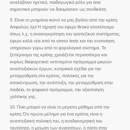
αναλάβουν ηγετικό, παιδαγωγικό ρόλο για όσα
σημαντικά μπορούν να δοκιμάσουν ως συνδικάτα.
9. Είναι το μνημόνιο ικανό να μας βγάλει από την κρίση;
Ασφαλώς όχι! Η τήρησή του έφερε θετικό αποτέλεσμα
όπως λ.χ. η ανασυγκρότηση του τραπεζικού συστήματος,
έφερε καλά νέα από τα stress tests και την ενοποίηση
υπηρεσιών γύρω από το φορολογικό σύστημα. Το
ξεπέρασμα της κρίσης χρειάζεται περισσότερα και
κυρίως διαφορετικά: εκτεταμένο πρόγραμμα μικρών
αναπτυξιακών έργων, κυπριακά σχέδια για την
μεταρρύθμιση στο κράτος, πολιτικές για την
αποκέντρωση, την ανάπτυξη, την μεταρρύθμιση στην
παιδεία, το ψηφιακό πρόγραμμα, την αξιοποίηση
χαλίτικης γης.
10. Ποιο μπορεί να είναι το μέγιστο μάθημα από την
κρίση; Ότι πρώτο μέλημα για ένα κράτος είναι η
αναπτυξιακή πολιτική του, η αναδιανεμητική του
ταυτότητα, η μείωση των ανισοτήτων, η πίστη στην