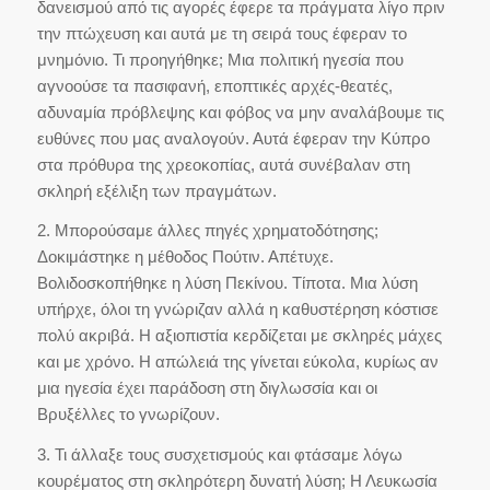
δανεισμού από τις αγορές έφερε τα πράγματα λίγο πριν
την πτώχευση και αυτά με τη σειρά τους έφεραν το
μνημόνιο. Τι προηγήθηκε; Μια πολιτική ηγεσία που
αγνοούσε τα πασιφανή, εποπτικές αρχές-θεατές,
αδυναμία πρόβλεψης και φόβος να μην αναλάβουμε τις
ευθύνες που μας αναλογούν. Αυτά έφεραν την Κύπρο
στα πρόθυρα της χρεοκοπίας, αυτά συνέβαλαν στη
σκληρή εξέλιξη των πραγμάτων.
2. Μπορούσαμε άλλες πηγές χρηματοδότησης;
Δοκιμάστηκε η μέθοδος Πούτιν. Απέτυχε.
Βολιδοσκοπήθηκε η λύση Πεκίνου. Τίποτα. Μια λύση
υπήρχε, όλοι τη γνώριζαν αλλά η καθυστέρηση κόστισε
πολύ ακριβά. Η αξιοπιστία κερδίζεται με σκληρές μάχες
και με χρόνο. Η απώλειά της γίνεται εύκολα, κυρίως αν
μια ηγεσία έχει παράδοση στη διγλωσσία και οι
Βρυξέλλες το γνωρίζουν.
3. Τι άλλαξε τους συσχετισμούς και φτάσαμε λόγω
κουρέματος στη σκληρότερη δυνατή λύση; Η Λευκωσία