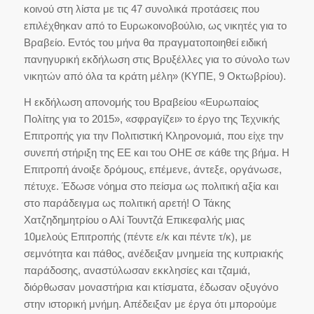
κοινού στη λίστα με τις 47 συνολικά προτάσεις που
επιλέχθηκαν από το Ευρωκοινοβούλιο, ως νικητές για το
Βραβείο. Εντός του μήνα θα πραγματοποιηθεί ειδική
πανηγυρική εκδήλωση στις Βρυξέλλες για το σύνολο των
νικητών από όλα τα κράτη μέλη» (ΚΥΠΕ, 9 Οκτωβρίου).
Η εκδήλωση απονομής του Βραβείου «Ευρωπαίος
Πολίτης για το 2015», «σφραγίζει» το έργο της Τεχνικής
Επιτροπής για την Πολιτιστική Κληρονομιά, που είχε την
συνεπή στήριξη της ΕΕ και του ΟΗΕ σε κάθε της βήμα. Η
Επιτροπή άνοιξε δρόμους, επέμενε, άντεξε, οργάνωσε,
πέτυχε. Έδωσε νόημα στο πείσμα ως πολιτική αξία και
στο παράδειγμα ως πολιτική αρετή! Ο Τάκης
Χατζηδημητρίου ο Αλί Τουντζά Επικεφαλής μιας
10μελούς Επιτροπής (πέντε ε/κ και πέντε τ/κ), με
σεμνότητα και πάθος, ανέδειξαν μνημεία της κυπριακής
παράδοσης, αναστύλωσαν εκκλησίες και τζαμιά,
διόρθωσαν μοναστήρια και κτίσματα, έδωσαν οξυγόνο
στην ιστορική μνήμη. Απέδειξαν με έργα ότι μπορούμε