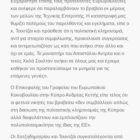
Ευχαρίστησε επίσης τους προτείνοντες Ευρωβουλευτές
και ανέφερε ότι παραλαμβάνουν το βραβείο εκ μέρους
των μελών της Τεχνικής Επιτροπής. Η καταστροφή μας
θυμίζει πολέμους του παρελθόντος και εγκλήματα, είπε ο
κ. Τουντζάι και πρόσθεσε ότι η πολιτιστική κληρονομιά,
αντί για στοιχείο συμφιλίωσης, προκαλούσε συγκρούσεις
και αντιμετωπιζόταν ως κάτι που ανήκει στον άλλο και
όχι σε εμάς. Το μοναστήρι του Αποστόλου Αντρέα και ο
τεκές Χαλά Σουλτάν ανήκει σε όλους μας και έχουμε
καθήκον να προστατεύσουμε τα μνημεία για τις
επόμενες γενιές».
Ο Επικεφαλής του Γραφείου του Ευρωπαϊκού
Κοινοβουλίου στην Κύπρο Ανδρέας Κεττής είπε τέλος ότι
οι φετινοί νικητές του βραβείου «δεν συμβάλλουν απλώς
στη διάσωση της πολιτιστικής κληρονομιάς της Κύπρου
αλλά διαφυλάττουν και εμπλουτίζουν την
πολυπολιτισμικότητα της ίδιας της ΕΕ».
Οι Χατζηδημητρίου και Τουντζάι συγκαταλέγονται από