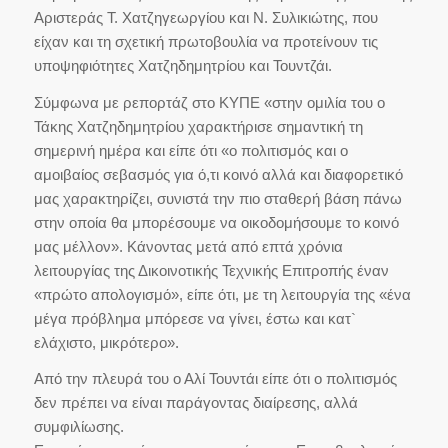
Αριστεράς Τ. Χατζηγεωργίου και Ν. Συλικιώτης, που
είχαν και τη σχετική πρωτοβουλία να προτείνουν τις
υποψηφιότητες Χατζηδημητρίου και Τουντζάι.
Σύμφωνα με ρεπορτάζ στο ΚΥΠΕ «στην ομιλία του ο
Τάκης Χατζηδημητρίου χαρακτήρισε σημαντική τη
σημερινή ημέρα και είπε ότι «ο πολιτισμός και ο
αμοιβαίος σεβασμός για ό,τι κοινό αλλά και διαφορετικό
μας χαρακτηρίζει, συνιστά την πιο σταθερή βάση πάνω
στην οποία θα μπορέσουμε να οικοδομήσουμε το κοινό
μας μέλλον». Κάνοντας μετά από επτά χρόνια
λειτουργίας της Δικοινοτικής Τεχνικής Επιτροπής έναν
«πρώτο απολογισμό», είπε ότι, με τη λειτουργία της «ένα
μέγα πρόβλημα μπόρεσε να γίνει, έστω και κατ`
ελάχιστο, μικρότερο».
Από την πλευρά του ο Αλί Τουντάι είπε ότι ο πολιτισμός
δεν πρέπει να είναι παράγοντας διαίρεσης, αλλά
συμφιλίωσης.