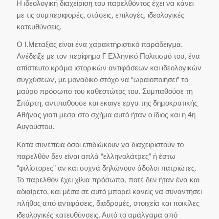
Η ιδεολογική διαχείριση του παρελθόντος έχει να κάνει
με τις συμπεριφορές, στάσεις, επιλογές, ιδεολογικές
κατευθύνσεις.
Ο Ι.Μεταξάς είναι ένα χαρακτηριστικό παράδειγμα.
Ανέδειξε με τον περίφημο Γ Ελληνικό Πολιτισμό του, ένα
απίστευτο κράμα ιστορικών αντιφάσεων και ιδεολογικών
συγχύσεων, με μοναδικό στόχο να “ωραιοποιήσει” το
μαύρο πρόσωπο του καθεστώτος του. Συμπαθούσε τη
Σπάρτη, αντιπαθουσε και εκαιγε εργα της δημοκρατικής
Αθήνας γιατι μεσα στο σχήμα αυτό ήταν ο ίδιος και η 4η
Αυγούστου.
Κατά συνέπεια όσοι επιδιώκουν να διαχειριστούν το
παρελθόν δεν είναι απλά “ελληνολάτρες” ή έστω
“φιλίστορες” αν και συχνά δηλώνουν άδολοι πατριώτες.
Το παρελθόν έχει χίλια πρόσωπα, ποτέ δεν ήταν ένα και
αδιαίρετο, και μέσα σε αυτό μπορεί κανείς να συναντήσει
πλήθος από αντιφάσεις, διαδρομές, στοιχεία και ποικίλες
ιδεολογικές κατευθύνσεις. Αυτό το αμάλγαμα από