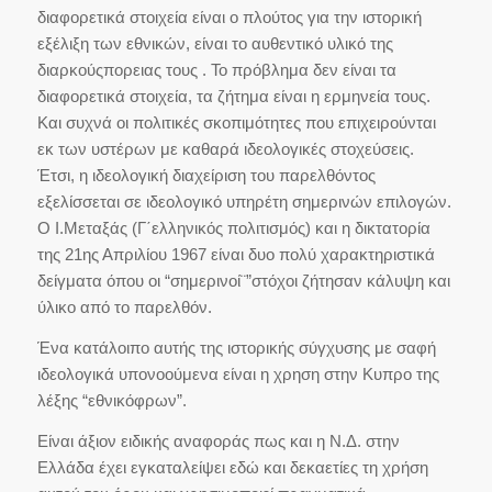
διαφορετικά στοιχεία είναι ο πλούτος για την ιστορική
εξέλιξη των εθνικών, είναι το αυθεντικό υλικό της
διαρκούςπορειας τους . Το πρόβλημα δεν είναι τα
διαφορετικά στοιχεία, τα ζήτημα είναι η ερμηνεία τους.
Και συχνά οι πολιτικές σκοπιμότητες που επιχειρούνται
εκ των υστέρων με καθαρά ιδεολογικές στοχεύσεις.
Έτσι, η ιδεολογική διαχείριση του παρελθόντος
εξελίσσεται σε ιδεολογικό υπηρέτη σημερινών επιλογών.
Ο Ι.Μεταξάς (Γ΄ελληνικός πολιτισμός) και η δικτατορία
της 21ης Απριλίου 1967 είναι δυο πολύ χαρακτηριστικά
δείγματα όπου οι “σημερινοί¨”στόχοι ζήτησαν κάλυψη και
ύλικο από το παρελθόν.
Ένα κατάλοιπο αυτής της ιστορικής σύγχυσης με σαφή
ιδεολογικά υπονοούμενα είναι η χρηση στην Κυπρο της
λέξης “εθνικόφρων”.
Είναι άξιον ειδικής αναφοράς πως και η Ν.Δ. στην
Ελλάδα έχει εγκαταλείψει εδώ και δεκαετίες τη χρήση