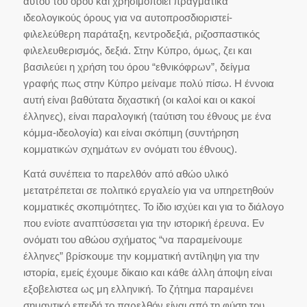
αυτού του όρου και χρησιμοποιεί πραγματικά
ιδεολογικούς όρους για να αυτοπροσδιοριστεί-
φιλελεύθερη παράταξη, κεντροδεξιά, ριζοσπαστικός
φιλελευθερισμός, δεξιά. Στην Κύπρο, όμως, ζει και
βασιλεύει η χρήση του όρου “εθνικόφρων”, δείγμα
γραφής πως στην Κύπρο μείναμε πολύ πίσω. Η έννοια
αυτή είναι βαθύτατα διχαστική (οι καλοί και οι κακοί
έλληνες), είναι παραλογική (ταύτιση του έθνους με ένα
κόμμα-ιδεολογία) και είναι σκόπιμη (συντήρηση
κομματικών σχημάτων εν ονόματι του έθνους).
Κατά συνέπεια το παρελθόν από αθώο υλικό
μετατρέπεται σε πολιτικό εργαλείο για να υπηρετηθούν
κομματικές σκοπιμότητες. Το ίδιο ισχύει και για το διάλογο
που ενίοτε αναπτύσσεται για την ιστορική έρευνα. Εν
ονόματι του αθώου σχήματος “να παραμείνουμε
έλληνες” βρίσκουμε την κομματική αντίληψη για την
ιστορία, εμείς έχουμε δίκαιο και κάθε άλλη άποψη είναι
εξοβελιστεα ως μη ελληνική. Το ζήτημα παραμένει
σημαντικό επειδή το παρελθόν είναι από τη φύση του