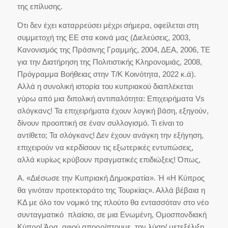
της επίλυσης.
Ότι δεν έχει καταρρεύσει μέχρι σήμερα, οφείλεται στη
συμμετοχή της ΕΕ στα κοινά μας (Διελεύσεις, 2003,
Κανονισμός της Πράσινης Γραμμής, 2004, ΔΕΑ, 2006, ΤΕ
για την Διατήρηση της Πολιτιστικής Κληρονομιάς, 2008,
Πρόγραμμα Βοήθειας στην Τ/Κ Κοινότητα, 2022 κ.ά).
Αλλά η συνολική ιστορία του κυπριακού διαπλέκεται
γύρω από μια διπολική αντιπαλότητα: Επιχειρήματα Vs
σλόγκανς! Τα επιχειρήματα έχουν λογική βάση, εξηγούν,
δίνουν προοπτική σε έναν συλλογισμό. Τι είναι το
αντίθετο; Τα σλόγκανς! Δεν έχουν ανάγκη την εξήγηση,
επιχειρούν να κερδίσουν τις εξωτερικές εντυπώσεις,
αλλά κυρίως κρύβουν πραγματικές επιδιώξεις! Όπως,
Α. «Διέσωσε την Κυπριακή Δημοκρατία». Ή «Η Κύπρος
θα γινόταν προτεκτοράτο της Τουρκίας». Αλλά βέβαια η
ΚΔ με όλο τον νομικό της πλούτο θα εντασσόταν στο νέο
συνταγματικό πλαίσιο, σε μια Ενωμένη, Ομοσπονδιακή
Κύπρο! Άρα, αφού απορρίπτουμε την λύση/ μετεξέλιξη