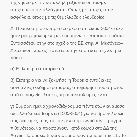
της νήσου με την κατάλληλη αξιοποίηση του-με
στοχευμένα ανταλλάγματα. Όπως με πτυχές στην
ασφάλεια, όπως με τις θεμελιώδεις ελευθερίες.
Δ. Η επίλυση του κυπριακού μέσα στη διετία 2004-5 δεν
ήταν μια μεμονωμένη κίνηση πάνω σε «προτεκτοράτο».
Εντασσόταν στην στο σχέδιο της ΕΕ στην Α. Μεσόγειο=
Διέρευνση, λύσεις κάτω από την εποπτεία της. Σε τρία
πόδια:
α) Επίλυση του κυπριακού
β) Εισιτήριο για να ξεκινήσει η Τουρκία ενταξιακές
συνομιλίες (εκδημοκρατισμός, αποχώρηση του στρατού
από το παιχνίδι, δυτικός προσανατολισμός κλπ)
γ) Συμφωνημένο χρονοδιάγραμμα πέντε ετών ανάμεσα
σε Ελλάδα και Τουρκία (1999-2004) για να βρουν λύσεις
στις διαφορές τους και, αν δεν συμφωνούσαν, πράγμα
πιθανότερο, να προσφύγουν από κοινού στο ΔΔ της
Χάγης. Τα σημεία β και γ αφορούσαν πλήρως την ΕΕ. Το