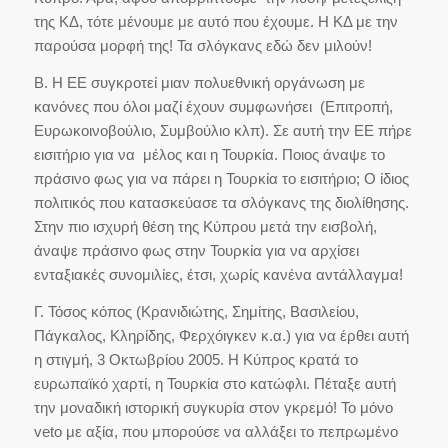
της ΚΔ, τότε μένουμε με αυτό που έχουμε. Η ΚΔ με την
παρούσα μορφή της! Τα σλόγκανς εδώ δεν μιλούν!
Β. Η ΕΕ συγκροτεί μιαν πολυεθνική οργάνωση με
κανόνες που όλοι μαζί έχουν συμφωνήσει (Επιτροπή,
Ευρωκοινοβούλιο, Συμβούλιο κλπ). Σε αυτή την ΕΕ πήρε
εισιτήριο για να μέλος και η Τουρκία. Ποιος άναψε το
πράσινο φως για να πάρει η Τουρκία το εισιτήριο; Ο ίδιος
πολιτικός που κατασκεύασε τα σλόγκανς της διολίθησης.
Στην πιο ισχυρή θέση της Κύπρου μετά την εισβολή,
άναψε πράσινο φως στην Τουρκία για να αρχίσει
ενταξιακές συνομιλίες, έτσι, χωρίς κανένα αντάλλαγμα!
Γ. Τόσος κόπος (Κρανιδιώτης, Σημίτης, Βασιλείου,
Πάγκαλος, Κληρίδης, Φερχόιγκεν κ.α.) για να έρθει αυτή
η στιγμή, 3 Οκτωβρίου 2005. Η Κύπρος κρατά το
ευρωπαϊκό χαρτί, η Τουρκία στο κατώφλι. Πέταξε αυτή
την μοναδική ιστορική συγκυρία στον γκρεμό! Το μόνο
veto με αξία, που μπορούσε να αλλάξει το πεπρωμένο