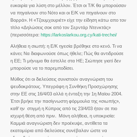
ευκαιρία για λύση στο μέλλον. Έτσι οι Τ/Κ θα μπορούσαν
να πηγαίνουν στο Νότο και οι Ε/Κ να πηγαίνουν στο
Βορρά». Η «Τζουμχουριέτ» είχε την είδηση κάτω απο τον
τίτλο «Δηλώσεις σοκ από τον Σερντάρ Ντενκτάς»
(περισσότερα:
https://larkoslarkou.org.cy/kati-trechei/
Αλήθεια η σιωπή: η Ε/Κ ηγεσία βρέθηκε στο κενό. Τι να
κάνει; Να διαφωνούσε όπως ήθελε; Πώς θα αντιδρούσε
η ΕΕ; Τι μήνυμα θα έστελλε στα ΗΕ; Σιώπησε γιατί δεν
μπορούσε να το παρεμποδίσει.
Μύθος ότι οι διελεύσεις συνιστούν αναγνώριση του
ψευδοκράτους. Υπεγράφη η Συνθήκη Προσχώρησης
στην ΕΕ στις 16/4/03 αλλά η ένταξη την 1η Μαϊου 2004.
Έτσι βρήκε την πασίγνωστη φόρμουλα της «σιωπής»,
καθ’ ην στιγμή η Κύπρος από τις 23/4/03 ήταν σε πιο
ισχυρή θέση από πριν. Μόνη αλήθεια, η υποκρισία:
Καμμιά αναγνώριση δεν προέκυψε, αντίθετα τα
εκατομύρια από διελεύσεις συνέβαλαν ώστε να