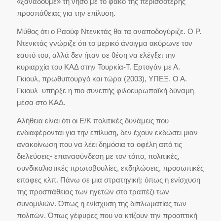
«ξαναδούμε» τη νήσο με το φακό της περισσότερης
προσπάθειας για την επίλυση.
Μύθος ότι ο Ραούφ Ντενκτάς θα τα αναποδογύριζε. Ο Ρ.
Ντενκτάς γνώριζε ότι το μερικό άνοιγμα ακύρωνε τον
εαυτό του, αλλά δεν ήταν σε θέση να ελέγξει την
κυριαρχία του ΚΑΔ στην Τουρκία-Τ. Ερτογάν με Α.
Γκιουλ, πρωθυπουργό και τώρα (2003), ΥΠΕΞ. Ο Α.
Γκιουλ υπήρξε η πιο συνεπής φιλοευρωπαϊκή δύναμη
μέσα στο ΚΑΔ.
Αλήθεια είναι ότι οι Ε/Κ πολιτικές δυνάμεις που
ενδιαφέρονται για την επίλυση, δεν έχουν εκδώσει μιαν
ανακοίνωση που να λέει δημόσια τα οφέλη από τις
διελεύσεις- επανασύνδεση με τον τόπο, πολιτικές,
συνδικαλιστικές πρωτοβουλίες, εκδηλώσεις, προσωπικές
επαφες κλπ. Πάνω σε μια στρατηγική: όπως η ενίσχυση
της προσπάθειας των ηγετών στο τραπέζι των
συνομιλιών. Όπως η ενίσχυση της διπλωματίας των
πολιτών. Όπως γέφυρες που να κτίζουν την προοπτική