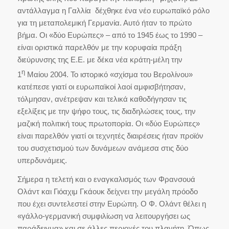
αντάλλαγμα η Γαλλία δέχθηκε ένα νέο ευρωπαϊκό ρόλο
για τη μεταπολεμική Γερμανία. Αυτό ήταν το πρώτο
βήμα. Οι «δύο Ευρώπες» – από το 1945 έως το 1990 –
είναι οριστικά παρελθόν με την κορυφαία πράξη
διεύρυνσης της Ε.Ε. με δέκα νέα κράτη-μέλη την
η
1
Μαίου 2004. Το ιστορικό «σχίσμα του Βερολίνου»
κατέπεσε γιατί οι ευρωπαϊκοί λαοί αμφισβήτησαν,
τόλμησαν, ανέτρεψαν και τελικά καθοδήγησαν τις
εξελίξεις με την ψήφο τους, τις διαδηλώσεις τους, την
μαζική πολιτική τους πρωτοπορία. Οι «δύο Ευρώπες»
είναι παρελθόν γιατί οι τεχνητές διαιρέσεις ήταν προϊόν
του συσχετισμού των δυνάμεων ανάμεσα στις δύο
υπερδυνάμεις.
Σήμερα η τελετή και ο εναγκαλισμός των Φρανσουά
Ολάντ και Γιόαχιμ Γκάουκ δείχνει την μεγάλη πρόοδο
που έχει συντελεστεί στην Ευρώπη. Ο Φ. Ολάντ θέλει η
«γάλλο-γερμανική συμφιλίωση να λειτουργήσει ως
παράδειγμα» και σε άλλες περιοχές του πλανήτη. Όπως