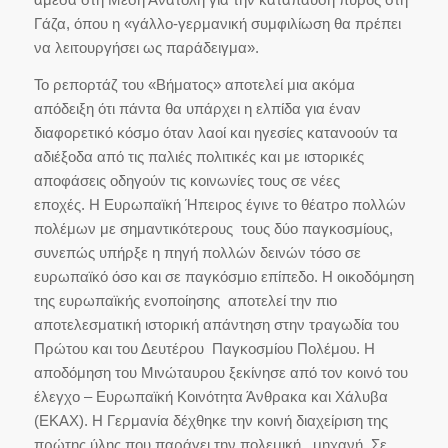
Γάζα, όπου η «γάλλο-γερμανική συμφιλίωση θα πρέπει
να λειτουργήσει ως παράδειγμα».
Το ρεπορτάζ του «Βήματος» αποτελεί μια ακόμα
απόδειξη ότι πάντα θα υπάρχει η ελπίδα για έναν
διαφορετικό κόσμο όταν λαοί και ηγεσίες κατανοούν τα
αδιέξοδα από τις παλιές πολιτικές και με ιστορικές
αποφάσεις οδηγούν τις κοινωνίες τους σε νέες
εποχές. Η Ευρωπαϊκή Ήπειρος έγινε το θέατρο πολλών
πολέμων με σημαντικότερους τους δύο παγκοσμίους,
συνεπώς υπήρξε η πηγή πολλών δεινών τόσο σε
ευρωπαϊκό όσο και σε παγκόσμιο επίπεδο. Η οικοδόμηση
της ευρωπαϊκής ενοποίησης αποτελεί την πιο
αποτελεσματική ιστορική απάντηση στην τραγωδία του
Πρώτου και του Δευτέρου Παγκοσμίου Πολέμου. Η
αποδόμηση του Μινώταυρου ξεκίνησε από τον κοινό του
έλεγχο – Ευρωπαϊκή Κοινότητα Άνθρακα και Χάλυβα
(ΕΚΑΧ). Η Γερμανία δέχθηκε την κοινή διαχείριση της
πρώτης ύλης που παράγει την πολεμική μηχανή. Σε