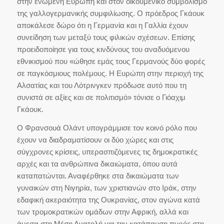
στην ενωμένη Ευρώπη και στον οικουμενικό συμβολισμό
της γαλλογερμανικής συμφιλίωσης. Ο πρόεδρος Γκάουκ
αποκάλεσε δώρο ότι η Γερμανία και η Γαλλία έχουν
συνείδηση των μεταξύ τους φιλικών σχέσεων. Επίσης
προειδοποίησε για τους κινδύνους του αναδυόμενου
εθνικισμού που «ώθησε εμάς τους Γερμανούς δύο φορές
σε παγκόσμιους πολέμους. Η Ευρώπη στην περιοχή της
Αλσατίας και του Λότρινγκεν πρόδωσε αυτό που τη
συνιστά σε αξίες και σε πολιτισμό» τόνισε ο Γιόαχιμ
Γκάουκ.
Ο Φρανσουά Ολάντ υπογράμμισε τον κοινό ρόλο που
έχουν να διαδραματίσουν οι δύο χώρες και στις
σύγχρονες κρίσεις, υπερασπιζόμενες τις δημοκρατικές
αρχές και τα ανθρώπινα δικαιώματα, όπου αυτά
καταπατώνται. Αναφέρθηκε στα δικαιώματα των
γυναικών στη Νιγηρία, των χριστιανών στο Ιράκ, στην
εδαφική ακεραιότητα της Ουκρανίας, στον αγώνα κατά
των τρομοκρατικών ομάδων στην Αφρική, αλλά και
άμεσα στη Μέση Ανατολή για την κατάπαυση πυρός στη