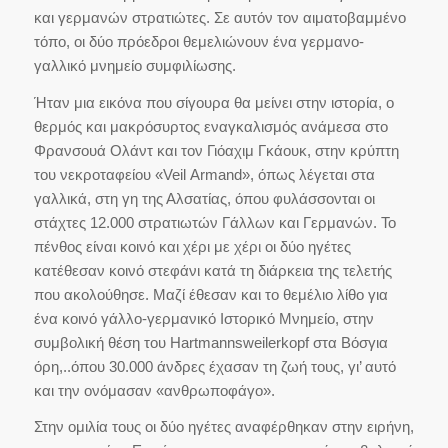
και γερμανών στρατιώτες. Σε αυτόν τον αιματοβαμμένο
τόπο, οι δύο πρόεδροι θεμελιώνουν ένα γερμανο-
γαλλικό μνημείο συμφιλίωσης.
Ήταν μια εικόνα που σίγουρα θα μείνει στην ιστορία, ο
θερμός και μακρόσυρτος εναγκαλισμός ανάμεσα στο
Φρανσουά Ολάντ και τον Γιόαχιμ Γκάουκ, στην κρύπτη
του νεκροταφείου «Veil Armand», όπως λέγεται στα
γαλλικά, στη γη της Αλσατίας, όπου φυλάσσονται οι
στάχτες 12.000 στρατιωτών Γάλλων και Γερμανών. Το
πένθος είναι κοινό και χέρι με χέρι οι δύο ηγέτες
κατέθεσαν κοινό στεφάνι κατά τη διάρκεια της τελετής
που ακολούθησε. Μαζί έθεσαν και το θεμέλιο λίθο για
ένα κοινό γάλλο-γερμανικό Ιστορικό Μνημείο, στην
συμβολική θέση του Hartmannsweilerkopf στα Βόσγια
όρη,..όπου 30.000 άνδρες έχασαν τη ζωή τους, γι’ αυτό
και την ονόμασαν «ανθρωποφάγο».
Στην ομιλία τους οι δύο ηγέτες αναφέρθηκαν στην ειρήνη,