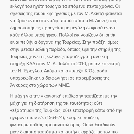
εκλογή του ηγέτη τους για τα επόμενα πέντε χρόνια. Οι
σχέσεις της τουρκικής ηγεσίας με τον Μ. Ακιντζί φαίνεται
να βρίσκονται στο ναδίρ, παρά ταύτα ο Μ. Ακιντζί στις
δημοσκοπήσεις προηγείται με μεγάλη διαφορά έναντι
κάθε άλλου υποψήφιου. Πολλοί ε/κ νομίζουν ότι οι τ/κ
ειναι πειθήνια όργανα της Τουρκίας. Στην πράξη, όμως,
στην μετακεμαλική περίοδο, όποιος έχει την στήριξη της
Τουρκιας χάνει τις εκλογές-παράδειγμα η ανοικτή
στήριξη ΚΑΔ στον Μ. Α. Ταλάτ το 2010, με τελικό νικητή
τον Ν. Έρογλου. Ακόμα και ο «υπεξ» Κ Όζερσάυ
υποχρεώθηκε να διαφωνήσει σε παρεμβάσεις της
Άγκυρας στο χώρο των ΜΜΕ.
Η μάχη για την «κοινοτική επιβίωση» ταυτίζεται με την
μάχη για τη διατήρηση της τ/κ ταυτότητας: ούτε
«εξάρτημα» της Τουρκίας, ούτε επιστροφή κάτω από την
ηγεμονία των ε/κ (1964-74), κοσμική παιδεία,
φιλοευρωπαϊκός προσανατολισμός. Οι τ/κ διεκδικούν
μιαν διακριτή ταυτότητα και αυτήν εκφράζει με τον πιο