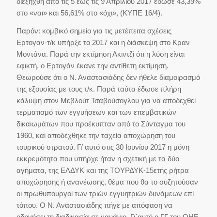
διεξήχθη από τις 5 έως τις 9 Απριλίου 2017 έδωσε 43,39%
στο «ναι» και 56,61% στο «όχι», (ΚΥΠΕ 16/4).
Παρόν: κομβικό σημείο για τις μετέπειτα σχέσεις
Ερτογαν-τ/κ υπήρξε το 2017 και η διάσκεψη στο Κραν
Μοντάνα. Παρά την εκτίμηση Ακιντζί ότι η λύση είναι
εφικτή, ο Ερτογάν έκανε την αντίθετη εκτίμηση.
Θεωρούσε ότι ο Ν. Αναστασιάδης δεν ήθελε διαμοιρασμό
της εξουσίας με τους τ/κ. Παρά ταύτα έδωσε πλήρη
κάλυψη στον Μεβλούτ Τσαβούσογλου για να αποδεχθεί
τερματισμό των εγγυήσεων και των επεμβατικών
δικαιωμάτων που προέκυπταν από το Σύνταγμα του
1960, και αποδέχθηκε την ταχεία αποχώρηση του
τουρικού στρατού. Γι’ αυτό στις 30 Ιουνίου 2017 η μόνη
εκκρεμότητα που υπήρχε ήταν η σχετική με τα δύο
αγήματα, της ΕΛΔΥΚ και της ΤΟΥΡΔΥΚ-15ετής ρήτρα
αποχώρησης ή ανανέωσης, θέμα που θα το συζητούσαν
οι πρωθυπουργοί των τριών εγγυητριών δυνάμεων επί
τόπου. Ο Ν. Αναστασιάδης πήγε με απόφαση να
οδηγήσει τη διαδικασία σε ναυάγιο. Γι΄αυτό ο ΓΓ του ΟΗΕ