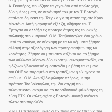
Α. Γκουτέρες, που έζησε τα γεγονότα από πρώτο χέρι,
δύο ημέρες μετά, σε συνάντησή του με τον Τ. Ερτογάν,
επαίνεσε δημόσια την Τουρκία για τη στάση της στο Κραν
Μοντάνα. Αυτή η αρνητική εξέλιξη, οδήγησε τον Τ.
Ερτογάν να αλλάξει τις προτεραιότητες της τουρκικής
πολιτικής στο κυπριακό. Ο Μ. Τσαβούσογλου ένα χρόνο
μετά το ναυάγιο, σε σύσκεψη με τα τ/κ κόμματα ζήτησε
αλλαγή στην αξιολόγηση των προτεραιοτήτων της τ/κ
κοινότητας. Ζήτησε να μπει στην ατζέντα και το ζήτημα
των «άλλων» λύσεων-δύο «κράτη», συνομοσπονδία, και
η διζωνική/δικοινοτική ομοσπονδία με βάση τα κείμενα
του ΟΗΕ να παραμείνει στο τραπέζ,ι αν η ε/κ ηγεσία το
επιθυμεί. Ο Μ. Ακιντζί διαφώνησε πλήρως με την
πρόταση Τσαβούσογλου, την ίδια στιγμή που
ταλαντευόταν ακόμα και το παραδοσιακά φιλικό προς τη
λύση ΡΤΚ. Οι καλές σχέσεις Ερτογάν-Ακιντζί ανήκουν
πλέον στο παρελθόν.
2020: Σε τέσσερεις μήνες οι τ/κ πάνε στις κάλπες για την