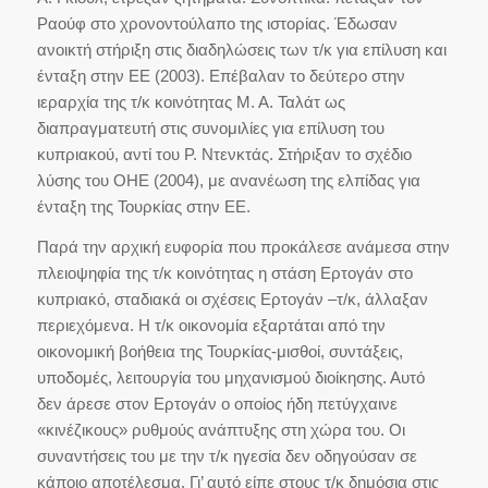
Ραούφ στο χρονοντούλαπο της ιστορίας. Έδωσαν
ανοικτή στήριξη στις διαδηλώσεις των τ/κ για επίλυση και
ένταξη στην ΕΕ (2003). Επέβαλαν το δεύτερο στην
ιεραρχία της τ/κ κοινότητας Μ. Α. Ταλάτ ως
διαπραγματευτή στις συνομιλίες για επίλυση του
κυπριακού, αντί του Ρ. Ντενκτάς. Στήριξαν το σχέδιο
λύσης του ΟΗΕ (2004), με ανανέωση της ελπίδας για
ένταξη της Τουρκίας στην ΕΕ.
Παρά την αρχική ευφορία που προκάλεσε ανάμεσα στην
πλειοψηφία της τ/κ κοινότητας η στάση Ερτογάν στο
κυπριακό, σταδιακά οι σχέσεις Ερτογάν –τ/κ, άλλαξαν
περιεχόμενα. Η τ/κ οικονομία εξαρτάται από την
οικονομική βοήθεια της Τουρκίας-μισθοί, συντάξεις,
υποδομές, λειτουργία του μηχανισμού διοίκησης. Αυτό
δεν άρεσε στον Ερτογάν ο οποίος ήδη πετύγχαινε
«κινέζικους» ρυθμούς ανάπτυξης στη χώρα του. Οι
συναντήσεις του με την τ/κ ηγεσία δεν οδηγούσαν σε
κάποιο αποτέλεσμα. Γι’ αυτό είπε στους τ/κ δημόσια στις