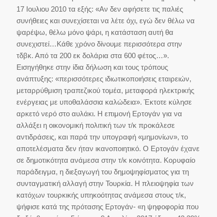
17 Ιουλιου 2010 τα εξής: «Αν δεν αφήσετε τις παλιές
συνήθειες και συνεχίσεται να λέτε όχι, εγώ δεν θέλω να
ψαρέψω, θέλω μόνο ψάρι, η κατάσταση αυτή θα
συνεχιστεί…Κάθε χρόνο δίνουμε περισσότερα στην
τδβκ. Από τα 200 εκ δολάρια στα 600 φέτος…».
Εισηγήθηκε στην ίδια δήλωση και τους τρόπους
ανάπτυξης: «περισσότερες ιδιωτικοποιήσεις εταιρειών,
μεταρρύθμιση τραπεζικού τομέα, μεταφορά ηλεκτρικής
ενέργειας με υποθαλάσσια καλώδεια». Έκτοτε κύλησε
αρκετό νερό στο αυλάκι. Η επιμονή Ερτογάν για να
αλλάξει η οικονομική πολιτική των τ/κ προκάλεσε
αντιδράσεις, και παρά την υπογραφή «μημονίων», το
αποτελέσματα δεν ήταν ικανοποιητικό. Ο Ερτογάν έχανε
σε δημοτικότητα ανάμεσα στην τ/κ κοινότητα. Κορυφαίο
παράδειγμα, η διεξαγωγή του δημοψηφίσματος για τη
συνταγματική αλλαγή στην Τουρκία. Η πλειοψηφία των
κατόχων τουρκικής υπηκοότητας ανάμεσα στους τ/κ,
ψήφισε κατά της πρότασης Ερτογάν- «η ψηφοφορία που