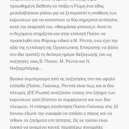
προωθημένη διάθεση να παίξει η Ρώμη ένα είδος
μεσολαβητικού ρόλου για να ξεπεραστεί η υπόθεση των
κυρώσεων για να καταστούν οι δύο σημερινοί αντίπαλοι,
κατά την έκφρασή του, «θαυμάσιοι γείτονες». Αυτό το
ενδεχόμενο στηρίζεται και στην επιλογή Πούτιν να
προσκληθεί στο Φόρουμ ειδικά ο Μ. Ρέντσι, ενώ έχει την
αξία της η επιλογή της Οργανωτικής Επιτροπής να βάλει
στο ίδιο τραπέζι τη δεύτερη ημέρα διεξαγωγής του ως
συζητητές τους Β. Πούτιν, Μ. Ρέντσι και Ν.
Ναζαρμπάγιεφ…
Βασικό συμπέρασμα από τις συζητήσεις στο πιο υψηλό
επίπεδο (Πούτιν, Γιούνκερ, Ρέντσι) είναι πως και οι δύο
πλευρές (ΕΕ-Ρωσία) αναζητούν λύσεις στο ζήτημα των
κυρώσεων γιατί βλάπτει τα συμφέροντα και των δύο
πλευρών. Η επίσημη συνάντηση Πούτιν-Γιούνκερ στις 16
Ιουνίου έδωσε την ευκαιρία να σπάσει ο πάγος και να
τεθούν τα ζητήματα επί τάπητος. Ως εκ τούτου είναι
λογικό να αναμένει κανείς περαιτέρω συνομιλίες