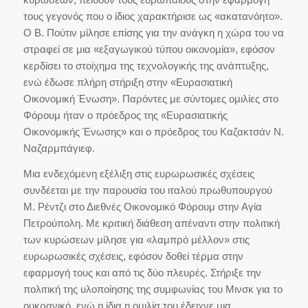
τους γεγονός που ο ίδιος χαρακτήρισε ως «ακατανόητο».
Ο Β. Πούτιν μίλησε επίσης για την ανάγκη η χώρα του να
στραφεί σε μια «εξαγωγικού τύπου οικονομία», εφόσον
κερδίσει το στοίχημα της τεχνολογικής της ανάπτυξης,
ενώ έδωσε πλήρη στήριξη στην «Ευρασιατική
Οικονομική Ένωση». Παρόντες με σύντομες ομιλίες στο
Φόρουμ ήταν ο πρόεδρος της «Ευρασιατικής
Οικονομικής Ένωσης» και ο πρόεδρος του Καζακτσάν Ν.
Ναζαρμπάγιεφ.
Μια ενδεχόμενη εξέλιξη στις ευρωρωσικές σχέσεις
συνδέεται με την παρουσία του ιταλού πρωθυπουργού
Μ. Ρέντζι στο Διεθνές Οικονομικό Φόρουμ στην Αγία
Πετρούπολη. Με κριτική διάθεση απέναντι στην πολιτική
των κυρώσεων μίλησε για «λαμπρό μέλλον» στις
ευρωρωσικές σχέσεις, εφόσον δοθεί τέρμα στην
εφαρμογή τους και από τις δύο πλευρές. Στήριξε την
πολιτική της υλοποίησης της συμφωνίας του Μινσκ για το
ουκρανικό, ενώ η ίδια η ομιλία του έδειχνε μια