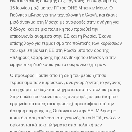
είναι κεντρικός ομιλητής στις εργασίες του Φόρουμ στις
16 Ιουνίου μαζί με τον ΓΓ του ΟΗΕ Μπα-κιν Μουν. Ο
Γιούνκερ μίλησε για την τεχνολογική αλλαγή, και έκανε
μισό άνοιγμα στη Μόσχα με αναφορές στην ανάγκη για
διάλογο, και σε μια πολιτική που προωθεί την
επικοινωνία ανάμεσα στην ΕΕ και τη Ρωσία. Έκανε
επίσης λόγο για τερματισμό της πολιτικής των κυρώσεων
που έχει επιβάλει η ΕΕ στη Ρωσία υπό τον όρο της
«πλήρους εφαρμογής της Συνθήκης του Μινσκ για την
ειρηνευτική διαδικασία για το ουκρανικό ζήτημα».
Ο πρόεδρος Πούτιν από τη δική του μεριά ζήτησε
τερματισμό των κυρώσεων, αναγνωρίζοντας το γεγονός
ότι η χώρα του δέχεται πλήγματα από την πολιτική αυτή.
Στην ομιλία του έκανε σαφείς αναφορές σε μια δική του
ερμηνεία ότι αυτές (οι κυρώσεις) προέκυψαν από την
άσκηση επιρροής της Ουάσιγκτον στην ΕΕ. Μίλησε με
κριτική στάση απέναντι στο γεγονός ότι οι ΗΠΑ, ενώ δεν
υφίστανται κάποια πλήγματα από πολιτική των
κυρώσεων, πείθουν τους ευρωπαίους στην εφαρμογή