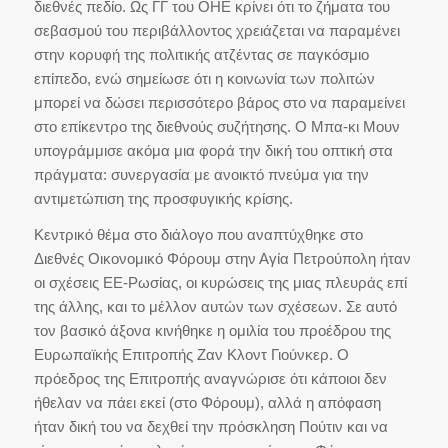
διεθνές πεδίο. Ως ΓΓ του ΟΗΕ κρίνει ότι το ζήματα του
σεβασμού του περιβάλλοντος χρειάζεται να παραμένει
στην κορυφή της πολιτικής ατζέντας σε παγκόσμιο
επίπεδο, ενώ σημείωσε ότι η κοινωνία των πολιτών
μπορεί να δώσει περισσότερο βάρος στο να παραμείνει
στο επίκεντρο της διεθνούς συζήτησης. Ο Μπα-κι Μουν
υπογράμμισε ακόμα μια φορά την δική του οπτική στα
πράγματα: συνεργασία με ανοικτό πνεύμα για την
αντιμετώπιση της προσφυγικής κρίσης.
Κεντρικό θέμα στο διάλογο που αναπτύχθηκε στο
Διεθνές Οικονομικό Φόρουμ στην Αγία Πετρούπολη ήταν
οι σχέσεις ΕΕ-Ρωσίας, οι κυρώσεις της μιας πλευράς επί
της άλλης, και το μέλλον αυτών των σχέσεων. Σε αυτό
τον βασικό άξονα κινήθηκε η ομιλία του προέδρου της
Ευρωπαϊκής Επιτροπής Ζαν Κλοντ Γιούνκερ. Ο
πρόεδρος της Επιτροπής αναγνώρισε ότι κάποιοι δεν
ήθελαν να πάει εκεί (στο Φόρουμ), αλλά η απόφαση
ήταν δική του να δεχθεί την πρόσκληση Πούτιν και να