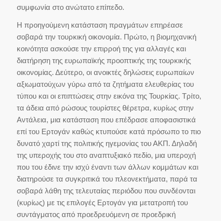
συμφωνία στο ανώτατο επίπεδο.
Η προηγούμενη κατάσταση πραγμάτων επηρέασε
σοβαρά την τουρκική οικονομία. Πρώτο, η βιομηχανική
κοινότητα ασκούσε την επιρροή της για αλλαγές και
διατήρηση της ευρωπαϊκής προοπτικής της τουρκικής
οικονομίας. Δεύτερο, οι ανοικτές δηλώσεις ευρωπαίων
αξιωματούχων γύρω από τα ζητήματα ελευθερίας του
τύπου και οι επιπτώσεις στην εικόνα της Τουρκίας. Τρίτο,
τα άδεια από ρώσους τουρίστες θέρετρα, κυρίως στην
Αντάλεια, μια κατάσταση που επέδρασε αποφασιστικά
επί του Ερτογάν καθώς κτυπούσε κατά πρόσωπο το πιο
δυνατό χαρτί της πολιτικής ηγεμονίας του ΑΚΠ. Δηλαδή
της υπεροχής του στο αναπτυξιακό πεδίο, μια υπεροχή
που του έδινε την ισχύ έναντι των άλλων κομμάτων και
διατηρούσε τα συγκριτικά του πλεονεκτήματα, παρά τα
σοβαρά λάθη της τελευταίας περιόδου που συνδέονται
(κυρίως) με τις επιλογές Ερτογάν για μετατροπή του
συντάγματος από προεδρευόμενη σε προεδρική