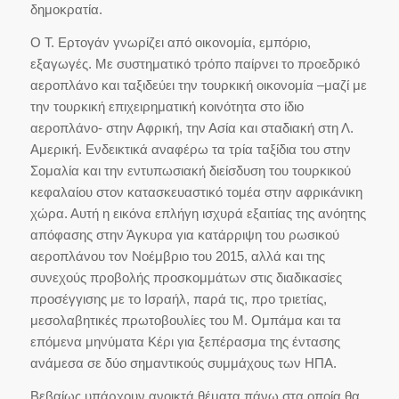
δημοκρατία.
Ο Τ. Ερτογάν γνωρίζει από οικονομία, εμπόριο,
εξαγωγές. Με συστηματικό τρόπο παίρνει το προεδρικό
αεροπλάνο και ταξιδεύει την τουρκική οικονομία –μαζί με
την τουρκική επιχειρηματική κοινότητα στο ίδιο
αεροπλάνο- στην Αφρική, την Ασία και σταδιακή στη Λ.
Αμερική. Ενδεικτικά αναφέρω τα τρία ταξίδια του στην
Σομαλία και την εντυπωσιακή διείσδυση του τουρκικού
κεφαλαίου στον κατασκευαστικό τομέα στην αφρικάνικη
χώρα. Αυτή η εικόνα επλήγη ισχυρά εξαιτίας της ανόητης
απόφασης στην Άγκυρα για κατάρριψη του ρωσικού
αεροπλάνου τον Νοέμβριο του 2015, αλλά και της
συνεχούς προβολής προσκομμάτων στις διαδικασίες
προσέγγισης με το Ισραήλ, παρά τις, προ τριετίας,
μεσολαβητικές πρωτοβουλίες του Μ. Ομπάμα και τα
επόμενα μηνύματα Κέρι για ξεπέρασμα της έντασης
ανάμεσα σε δύο σημαντικούς συμμάχους των ΗΠΑ.
Βεβαίως υπάρχουν ανοικτά θέματα πάνω στα οποία θα