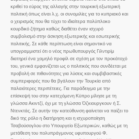
κριθεί το εύρος της αλλαγής στην τουρκική εξωτερική
πολιτική όπως είναι λ.χ. οι συνομιλίες για το κυπριακό και
ο χειρισμός που θα τύχει το ιδιαίτερα πολύπλοκο
κουρδικό ζήτημα καθώς διαθέτει έναν ισχυρό
συμβολισμό στην άσκηση εξωτερικής και εσωτερικής
πολιτικής. Σε κάθε περίπτωση είναι σημαντικό να
υπογραμμιστεί ότι ο νέος πρωθυπουργός Γιλντιρίμ
διατηρεί ένα χαμηλό προφίλ σε σχέση με τον προκάτοχό
του, γενικά εμφανίζεται ως ο πολιτικός που συνδέεται με
προβολή σε πιθανότητες για λύσεις και συμβιβαστικές
συμπεριφορές που θα βγάλουν την Τουρκία από
παλαιότερες περιπέτειες. Για παράδειγμα με την
επίσκεψή του στην κατεχόμενη Κύπρο μίλησε με τη
γλώσσα Ακιντζί, όχι με τη γλώσσα Όζκιουργκουν ή Σ.
Ντενκτάς. Σε αυτήν την κατεύθυνση φαίνεται να παίζει το
δικό της ρόλο η διατήρηση και η ισχυροποίηση
Τσαβούσογλου στο Υπουργείο Εξωτερικών, καθώς με τη
μετάθεση του πολυπράγμονος υφυπουργού Φ.