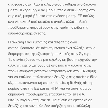
αναφορές στο «λαό της Αιγύπτου», ώθηση στο διάλογο
με την Τεχεράνη για να βρουν πεδίο συνεννόησης στο
συριακό, μικρά βήματα στις σχέσεις με την ΕΕ καθώς
ένα νέο ενταξιακό κεφάλαιο άνοιξε, αλλά παλαιά
προβλήματα παραμένουν στην πρώτη σελίδα της
ευρωτουρκικής σχέσης.
Η αλλαγή είναι εμφανής και ασφαλώς όλοι
αντιλαμβάνονται ότι κάτι σημαντικό έχει αλλάξει στους
διαμορφωτές της εξωτερικής πολιτικής στην Άγκυρα.
Τρία ενδεχόμενα –σε μια αξιολογική βάση- εξηγούν την
αλλαγή: είτε ο Ερτογάν αξιοποίησε την αλλαγή στην
πρωθυπουργία (από τον Νταβούτογλου στον Γιλντιρίμ)
για να επιλύσει παλαιότερες διενέξεις στις οποίες ο ίδιος
είχε πρωταγωνιστική παρουσία, είτε η διεθνής πίεση,
κυρίως από την ΕΕ και τις ΗΠΑ, για να λύνει αντί να
δημιουργεί προβλήματα, έπιασαν τόπο, είτε ο Α.
Νταβούτογλου επέμενε σε μια «βαθειά» εμπλοκή σε
διενέξεις και συνεπώς δεν υπήρξε η πιο κατάλληλη