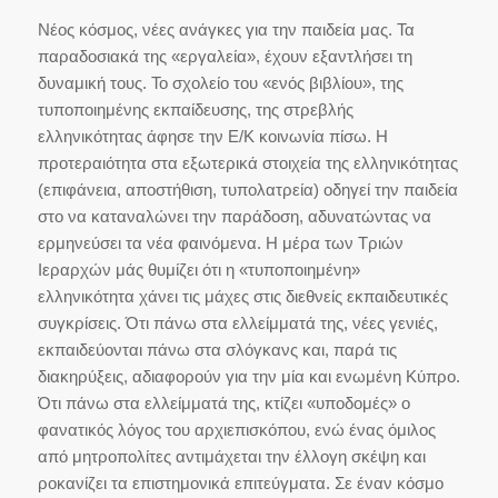
Νέος κόσμος, νέες ανάγκες για την παιδεία μας. Τα
παραδοσιακά της «εργαλεία», έχουν εξαντλήσει τη
δυναμική τους. Το σχολείο του «ενός βιβλίου», της
τυποποιημένης εκπαίδευσης, της στρεβλής
ελληνικότητας άφησε την Ε/Κ κοινωνία πίσω. Η
προτεραιότητα στα εξωτερικά στοιχεία της ελληνικότητας
(επιφάνεια, αποστήθιση, τυπολατρεία) οδηγεί την παιδεία
στο να καταναλώνει την παράδοση, αδυνατώντας να
ερμηνεύσει τα νέα φαινόμενα. Η μέρα των Τριών
Ιεραρχών μάς θυμίζει ότι η «τυποποιημένη»
ελληνικότητα χάνει τις μάχες στις διεθνείς εκπαιδευτικές
συγκρίσεις. Ότι πάνω στα ελλείμματά της, νέες γενιές,
εκπαιδεύονται πάνω στα σλόγκανς και, παρά τις
διακηρύξεις, αδιαφορούν για την μία και ενωμένη Κύπρο.
Ότι πάνω στα ελλείμματά της, κτίζει «υποδομές» ο
φανατικός λόγος του αρχιεπισκόπου, ενώ ένας όμιλος
από μητροπολίτες αντιμάχεται την έλλογη σκέψη και
ροκανίζει τα επιστημονικά επιτεύγματα. Σε έναν κόσμο