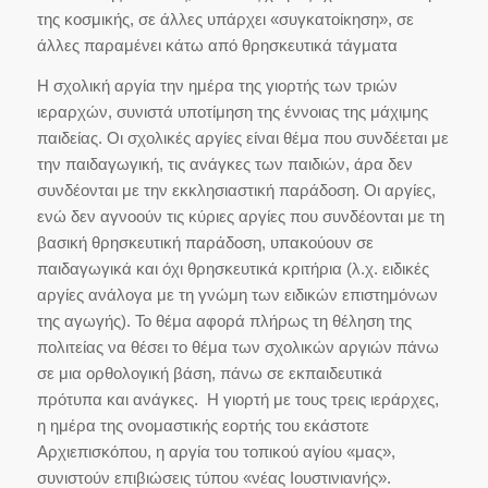
της κοσμικής, σε άλλες υπάρχει «συγκατοίκηση», σε
άλλες παραμένει κάτω από θρησκευτικά τάγματα
Η σχολική αργία την ημέρα της γιορτής των τριών
ιεραρχών, συνιστά υποτίμηση της έννοιας της μάχιμης
παιδείας. Οι σχολικές αργίες είναι θέμα που συνδέεται με
την παιδαγωγική, τις ανάγκες των παιδιών, άρα δεν
συνδέονται με την εκκλησιαστική παράδοση. Οι αργίες,
ενώ δεν αγνοούν τις κύριες αργίες που συνδέονται με τη
βασική θρησκευτική παράδοση, υπακούουν σε
παιδαγωγικά και όχι θρησκευτικά κριτήρια (λ.χ. ειδικές
αργίες ανάλογα με τη γνώμη των ειδικών επιστημόνων
της αγωγής). Το θέμα αφορά πλήρως τη θέληση της
πολιτείας να θέσει το θέμα των σχολικών αργιών πάνω
σε μια ορθολογική βάση, πάνω σε εκπαιδευτικά
πρότυπα και ανάγκες. Η γιορτή με τους τρεις ιεράρχες,
η ημέρα της ονομαστικής εορτής του εκάστοτε
Αρχιεπισκόπου, η αργία του τοπικού αγίου «μας»,
συνιστούν επιβιώσεις τύπου «νέας Ιουστινιανής».