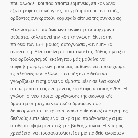
που αλλάζει, και που απαιτεί ερμηνεία, επικοινωνία,
εξωστρέφεια, συνέργειες, τα γράμματα με ανοικτούς
ορίζοντες συγκροτούν κορυφαίο αίτημα της συγκυρίας
Η εξωστρεφής παιδεία είναι ανοικτή στα σύγχρονα
ρεύματα, καλλιεργεί την κριτική γνώση, δίνει στην
παιδεία των Ε/Κ, βάθος, αυτογνωσία, «μνήμη» και
ανανέωση. Είναι εκείνη που κατανοεί εις βάθος την αξία
του ορθολογισμού, εκείνη που μάς μαθαίνει να
αμφισβητούμε, εκείνη που μάς μαθαίνει να προσέχουμε
τις αλήθειες των άλλων, που μάς εκπαιδεύει να
γνωρίζουμε τι σημαίνει να είμαστε μέλη σε ένα «κοινό
σπίτι» μέσα στους ενωμένους και διαφορετικούς «26». Η
γνώση, οι νέοι τρόποι οργάνωσης της οικονομικής
δραστηριότητας, τα νέα πεδία δράσεων που
δημιουργούνται με έρευνα, καινοτομία και αξιοποίηση της
διεθνούς εμπειρίας είναι οι κρίσιμοι παράγοντες για μια
σταθερά υψηλή ανάπτυξη σε βάθος χρόνου. Η Κύπρος
χρειάζεται να προσανατολιστεί σε μια παιδεία ανοιχτών