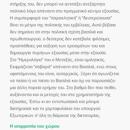
στήριξης του, δεν μπορεί να αντιτάξει ανεξάρτητο
πολιτικό λόγο απέναντι στο πραγματικό κέντρο εξουσίας.
Η συμπεριφορά του “παρακλητική” ή “δευτερεύουσα”
δίνει το μέτρο της πολιτικής του εμβέλειας. Αυτό βέβαια
δεν σημαίνει ότι στην πολιτική σχέση βασιλιά και
πρωθυπουργού, ο δεύτερος δεν κατέβαλε φιλότιμες
προσπάθειες για αύξηση των ερεισμάτων του και
δημιουργία πυρήνων εξουσίας μέσα στην εξουσία.
Στο “Ημερολόγιο” του ο Μεταξάς, είναι ομιλητικός.
Εκφράζεται “σοβαρά” απέναντι στο Βασιλιά, ενώ στους
υφιστάμενους του είναι, αυταρχικός. Ξέρει ότι αγωνίζεται
να πείσει ή να πιέσει το Βασιλιά και όχι να παρουσιάζει
μια άλλη πορεία ερήμην του. Στο βαθμό δεν που πείθει,
αυξάνονται και οι μετοχές του στο χρηματιστήριο της
εξουσίας. Έστω κι αν εντυπωσιακά και μόνιμα
διατηρούσε και το χαρτοφυλάκιο του υπουργού
Εξωτερικών σ’ όλη τη διάρκεια της δικτατορίας.
Η ισορροπία του χώρου