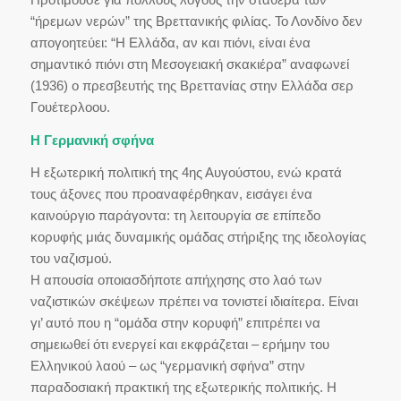
“ήρεμων νερών” της Βρεττανικής φιλίας. Το Λονδίνο δεν
απογοητεύει: “Η Ελλάδα, αν και πιόνι, είναι ένα
σημαντικό πιόνι στη Μεσογειακή σκακιέρα” αναφωνεί
(1936) ο πρεσβευτής της Βρεττανίας στην Ελλάδα σερ
Γουέτερλοου.
Η Γερμανική σφήνα
Η εξωτερική πολιτική της 4ης Αυγούστου, ενώ κρατά
τους άξονες που προαναφέρθηκαν, εισάγει ένα
καινούργιο παράγοντα: τη λειτουργία σε επίπεδο
κορυφής μιάς δυναμικής ομάδας στήριξης της ιδεολογίας
του ναζισμού.
Η απουσία οποιασδήποτε απήχησης στο λαό των
ναζιστικών σκέψεων πρέπει να τονιστεί ιδιαίτερα. Είναι
γι’ αυτό που η “ομάδα στην κορυφή” επιτρέπει να
σημειωθεί ότι ενεργεί και εκφράζεται – ερήμην του
Ελληνικού λαού – ως “γερμανική σφήνα” στην
παραδοσιακή πρακτική της εξωτερικής πολιτικής. Η