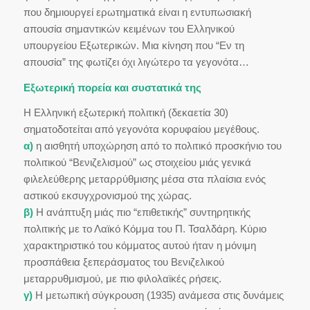
που δημιουργεί ερωτηματικά είναι η εντυπωσιακή
απουσία σημαντικών κειμένων του Ελληνικού
υπουργείου Εξωτερικών. Μια κίνηση που “Εν τη
απουσία” της φωτίζει όχι λιγώτερο τα γεγονότα…
Εξωτερική πορεία και συστατικά της
Η Ελληνική εξωτερική πολιτική (δεκαετία 30)
σηματοδοτείται από γεγονότα κορυφαίου μεγέθους.
α)
η αισθητή υποχώρηση από το πολιτικό προσκήνιο του
πολιτικού “Βενιζελισμού” ως στοιχείου μιάς γενικά
φιλελεύθερης μεταρρύθμισης μέσα στα πλαίσια ενός
αστικού εκσυγχρονισμού της χώρας.
β)
Η ανάπτυξη μιάς πιο “επιθετικής” συντηρητικής
πολιτικής με το Λαϊκό Κόμμα του Π. Τσαλδάρη. Κύριο
χαρακτηριστικό του κόμματος αυτού ήταν η μόνιμη
προσπάθεια ξεπεράσματος του Βενιζελικού
μεταρρυθμισμού, με πιο φιλολαϊκές ρήσεις.
γ)
Η μετωπική σύγκρουση (1935) ανάμεσα στις δυνάμεις