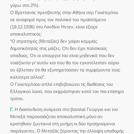
γύρω στο 2%).
Ο Βρεττανός πρεσβευτής στην Αθήνα σερ Γουέτερλου
σε αναφορά προς τον πολιτικό του προϊστάμενο
(18.12.1936) στο Λονδίνο Ήντεν, είναι έξοχα
αποκαλυπτικός:
“Ο στρατηγός (Μεταξάς) δεν χαίρει καμμιάς
δημοτικότητας στις μάζες. Ότι δεν έχει πολιτικούς
οπαδούς. Ότι οι υπουργοί του είναι μηδενικά που δεν
νοιάζονται γι’ αυτόν και που θα τον εγκατέλειπαν αύριο
αν έβλεπαν ότι θα εξυπηρετούσαν τα συμφέροντα τους
καλύτερα αλλού”.
Ο Γουετερλόου απλά επιβεβαιώνει τις διαθέσεις του
Ελληνικού λαού, που εκφράστηκαν κατά τον πιο επίσημο
τρόπο.
Γ.
Η διασύνδεση ανάμεσα στο βασιλιά Γεώργιο και τον
Μεταξά παρουσιάζεται αποκαλυπτική μόνο αν
κρατηθούν ζωντανοί στη μνήμη οι δύο προηγούμενοι
παράγοντες. Ο Μεταξάς ξέροντας την έλλειψη υποδομής