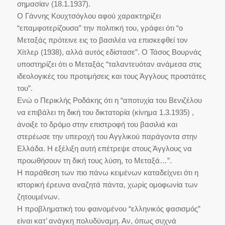
σημασίαν (18.1.1937).
Ο Γάννης Κουχτσόγλου αφού χαρακτηρίζει
“επαμφοτερίζουσα” την πολιτική του, γράφει ότι “ο
Μεταξάς πρότεινε εις το βασιλέα να επισκεφθεί τον
Χίτλερ (1938), αλλά αυτός εδίστασε”. Ο Τάσος Βουρνάς
υποστηρίζει ότι ο Μεταξάς “ταλαντευόταν ανάμεσα στις
ιδεολογικές του προτιμήσεις και τους Άγγλους προστάτες
του”.
Ενώ ο Περικλής Ροδάκης ότι η “αποτυχία του Βενιζέλου
να επιβάλει τη δική του δικτατορία (κίνημα 1.3.1935) ,
άνοιξε το δρόμο στην επιστροφή του βασιλιά και
στερέωσε την υπεροχή του Αγγλικού παράγοντα στην
Ελλάδα. Η εξέλιξη αυτή επέτρεψε στους Άγγλους να
προωθήσουν τη δική τους λύση, το Μεταξά…”.
Η παράθεση των πιο πάνω κειμένων καταδείχνει ότι η
ιστορική έρευνα αναζητά πάντα, χωρίς ομοφωνία των
ζητουμένων.
Η προβληματική του φαινομένου “ελληνικός φασισμός”
είναι κατ’ ανάγκη πολυδύναμη. Αν, όπως συχνά