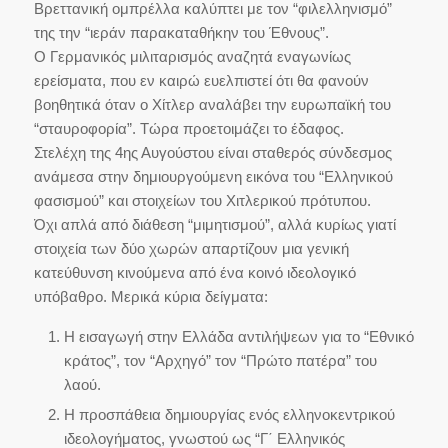
Βρεττανική ομπρέλλα καλύπτει με τον “φιλελληνισμό”
της την “ιεράν παρακαταθήκην του Έθνους”.
Ο Γερμανικός μιλιταρισμός αναζητά εναγωνίως
ερείσματα, που εν καιρώ ευελπιστεί ότι θα φανούν
βοηθητικά όταν ο Χίτλερ αναλάβει την ευρωπαϊκή του
“σταυροφορία”. Τώρα προετοιμάζει το έδαφος.
Στελέχη της 4ης Αυγούστου είναι σταθερός σύνδεσμος
ανάμεσα στην δημιουργούμενη εικόνα του “Ελληνικού
φασισμού” και στοιχείων του Χιτλερικού πρότυπου.
Όχι απλά από διάθεση “μιμητισμού”, αλλά κυρίως γιατί
στοιχεία των δύο χωρών απαρτίζουν μια γενική
κατεύθυνση κινούμενα από ένα κοινό ιδεολογικό
υπόβαθρο. Μερικά κύρια δείγματα:
Η εισαγωγή στην Ελλάδα αντιλήψεων για το “Εθνικό
κράτος”, τον “Αρχηγό” τον “Πρώτο πατέρα” του
λαού.
Η προσπάθεια δημιουργίας ενός ελληνοκεντρικού
ιδεολογήματος, γνωστού ως “Γ΄ Ελληνικός