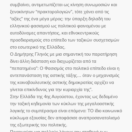
συμβαίνει, αντιμετωπίζεται ως κίνηση συνωμοσιών και
ξενοκίνητων “πρακτορολογιών”, τότε χάνει από τις
“αξίες” της ένα μέγα μέρος: την ύπαρξη δηλαδή του
ελληνικού φασισμού ως πολιτικού φαινομένου με
αυτοδύναμες απαντήσεις, και εθνοκεντρικούς
προσδιορισμούς στο επίπεδο των ταξικών συσχετισμών
στο εσωτερικό της Ελλάδας.
Ο Δημήτρης Γληνός με μια σημαντική του παρατήρηση
δίνει άλλη διάσταση και διαχωρίζεται από τα
“πεπατημένα”: Ο Φασισμός στο πολιτικό επίπεδο είναι η
αντεπανάσταση της αστικής τάξης… όταν ο μηχανισμός
της κοινοβουλευτικής αστικής δημοκρατίας αρχίζει να
γίνεται επικίνδυνος για την κυριαρχία της”.
Στην Ελλάδα της 4ης Αυγούστου, έχοντας ως δεδομένο
την ταξική κηδεμονία των κύκλων της μεγαλοαστικής
λογικής το συμπέρασμα είναι επόμενο: ΤΟ ίδιο κοινωνικό
κύκλωμα εξουσίας δεν αποφάσισε αναπροσανατολισμό
της εξωτερικής του πολιτικής.
Προτιμούσε για πολλούς λόγους την σταθερά των