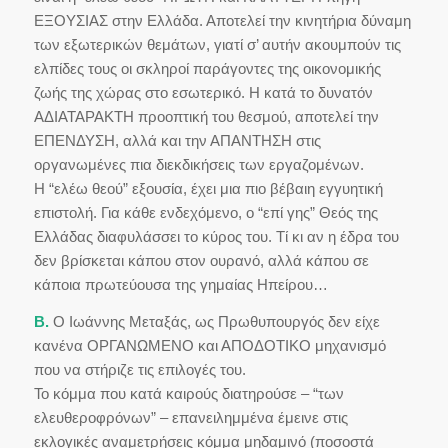
ΕΞΟΥΣΙΑΣ στην Ελλάδα. Αποτελεί την κινητήρια δύναμη
των εξωτερικών θεμάτων, γιατί σ’ αυτήν ακουμπούν τις
ελπίδες τους οι σκληροί παράγοντες της οικονομικής
ζωής της χώρας στο εσωτερικό. Η κατά το δυνατόν
ΑΔΙΑΤΑΡΑΚΤΗ προοπτική του θεσμού, αποτελεί την
ΕΠΕΝΔΥΣΗ, αλλά και την ΑΠΑΝΤΗΣΗ στις
οργανωμένες πια διεκδικήσεις των εργαζομένων.
Η “ελέω θεού” εξουσία, έχει μια πιο βέβαιη εγγυητική
επιστολή. Για κάθε ενδεχόμενο, ο “επί γης” Θεός της
Ελλάδας διαφυλάσσει το κύρος του. Τί κι αν η έδρα του
δεν βρίσκεται κάπου στον ουρανό, αλλά κάπου σε
κάποια πρωτεύουσα της γημαίας Ηπείρου…
Β.
Ο Ιωάννης Μεταξάς, ως Πρωθυπουργός δεν είχε
κανένα ΟΡΓΑΝΩΜΕΝΟ και ΑΠΟΔΟΤΙΚΟ μηχανισμό
που να στήριζε τις επιλογές του.
Το κόμμα που κατά καιρούς διατηρούσε – “των
ελευθεροφρόνων” – επανειλημμένα έμεινε στις
εκλογικές αναμετρήσεις κόμμα μηδαμινό (ποσοστά