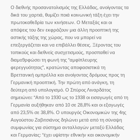
Ο διεθνής προσανατολισμός της Ελλάδας, ανοίγοντας τα
δικά του χαρτιά, θυμίζει ποιά κοινωνική τάξη έχει την
πρωτοκαθεδρία των κινήσεων. Ο Μεταξάς και οι
απόψεις του δεν εκφράζουν μια άλλη προοπτική της
αστικής τάξης της χώρας, που να μπορεί να
επεξεργάζεται και να επιβάλλει θέσεις. Ξέροντας του
τοπικούς και διεθνείς συσχετισμούς, προσπαθεί να
διαμο9ρφώσει τη φωνή της “αμφίπλευρης
φερεγγυότητας”, κρατώντας αποφασιστικά τη
Βρεττανική ομπρέλλα και ανοίγοντας δρόμους προς τη
Γερμανική προοπτική. Την πρώτη από ανάγκη, τη
δεύτερη από υπολογισμό. Ο Σπύρος Λιναρδάτος
σημειώνει: “Από το 1930 ως το 1938 οι εισαγωγές από τη
Γερμανία αυξήθηκαν από 10 σε 28,8% και οι εξαγωγές
από 23,5% σε 38,8%. Ο υπουργός Οικονομικών της 4ης
Αυγούστου Ζαβιτσιάνος δηλώνει μετά από τη σύναψη
συμφωνίας για σύστημα ανταλλαγών μεταξύ Ελλάδας
και Γερμανίας: “έχει υψίστην εθνικήν και οικονομικήν