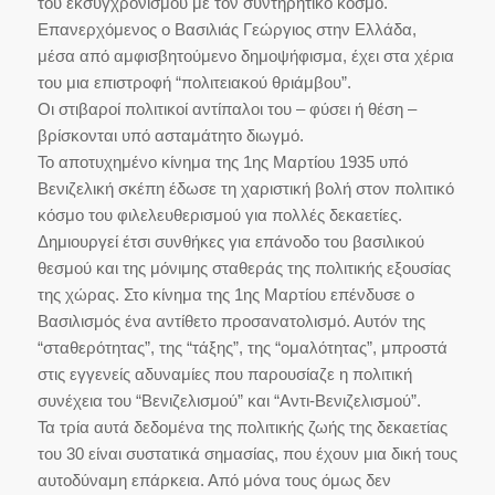
του εκσυγχρονισμού με τον συντηρητικό κόσμο.
Επανερχόμενος ο Βασιλιάς Γεώργιος στην Ελλάδα,
μέσα από αμφισβητούμενο δημοψήφισμα, έχει στα χέρια
του μια επιστροφή “πολιτειακού θριάμβου”.
Οι στιβαροί πολιτικοί αντίπαλοι του – φύσει ή θέση –
βρίσκονται υπό ασταμάτητο διωγμό.
Το αποτυχημένο κίνημα της 1ης Μαρτίου 1935 υπό
Βενιζελική σκέπη έδωσε τη χαριστική βολή στον πολιτικό
κόσμο του φιλελευθερισμού για πολλές δεκαετίες.
Δημιουργεί έτσι συνθήκες για επάνοδο του βασιλικού
θεσμού και της μόνιμης σταθεράς της πολιτικής εξουσίας
της χώρας. Στο κίνημα της 1ης Μαρτίου επένδυσε ο
Βασιλισμός ένα αντίθετο προσανατολισμό. Αυτόν της
“σταθερότητας”, της “τάξης”, της “ομαλότητας”, μπροστά
στις εγγενείς αδυναμίες που παρουσίαζε η πολιτική
συνέχεια του “Βενιζελισμού” και “Αντι-Βενιζελισμού”.
Τα τρία αυτά δεδομένα της πολιτικής ζωής της δεκαετίας
του 30 είναι συστατικά σημασίας, που έχουν μια δική τους
αυτοδύναμη επάρκεια. Από μόνα τους όμως δεν