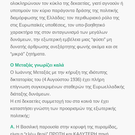
ολοκληρώνουν τον κύκλο της δεκαετίας, γιατί αγνοούν ή
υποτιμούν τον κύριο παράγοντα δράσης της πολιτικής
διαμόρφωσης της Ελλάδας: τον περιθωριακό ρόλο της
στις Ευρωπαϊκές υποθέσεις, τον υπο-βοηθητικό
χαρακτήρα της στον ανταγωνισμό των μεγάλων
δυνάμεων, την εξωτερική εμβέλεια μιας “φύσει” μη
δυνατής άρθρωσης ανεξάρτητης φωνής ακόμα και σε
“μικρά” ζητήματα.
Ο Μεταξάς γνωρίζει καλά
Ο Ιωάννης Μεταξάς με την κήρυξη της ιδιότυπης
δικτατορίας του (4 Αυγούστου 1936) έχει πλήρη
επίγνωση συγκεκριμένων σταθερών της Ευρωελλαδικής
διάταξης δυνάμεων.
Η επί δεκαετίες συμμετοχή του στα κοινά τον έχει
καταστήσει γνώστη των προορισμών της εξωτερικής
πολιτικής:
Α.
Η Βασιλική παρουσία στην κορυφή της πυραμίδας,
είναι η “ελέω θεού” ΠΡΩΤΗ και ΚΑΛΥΤΕΡΗ πηγή