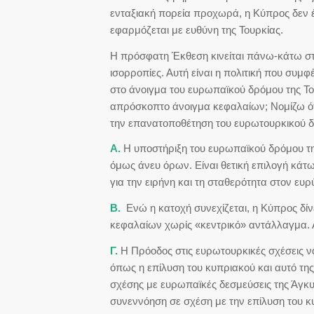
ενταξιακή πορεία προχωρά, η Κύπρος δεν έ
εφαρμόζεται με ευθύνη της Τουρκίας.
Η πρόσφατη Έκθεση κινείται πάνω-κάτω στα 
ισορροπίες. Αυτή είναι η πολιτική που συμ
στο άνοιγμα του ευρωπαϊκού δρόμου της Το
απρόσκοπτο άνοιγμα κεφαλαίων; Νομίζω ότ
την επανατοποθέτηση του ευρωτουρκικού 
Α.
Η υποστήριξη του ευρωπαϊκού δρόμου της
όμως άνευ όρων. Είναι θετική επιλογή κάτ
για την ειρήνη και τη σταθερότητα στον ευ
Β.
Ενώ η κατοχή συνεχίζεται, η Κύπρος δίνε
κεφαλαίων χωρίς «κεντρικό» αντάλλαγμα. 
Γ.
Η Πρόοδος στις ευρωτουρκικές σχέσεις ν
όπως η επίλυση του κυπριακού και αυτό τη
σχέσης με ευρωπαϊκές δεσμεύσεις της Άγκ
συνεννόηση σε σχέση με την επίλυση του κ