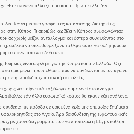
χει θέσει κανένα άλλο ζήτημα και το Πρωτόκολλο δεν
ίδια. Κάνει μια περιγραφή μιας κατάστασης. Διατηρεί τις
φέρει στην Κύπρο; Τι ακριβώς κερδίζει η Κύπρος συμφωνώντας
υρκίας χωρίς μείζον αντάλλαγμα και ύστερα συναινώντας στο
ι χρειάζεται να σκεφθούμε ξανά το θέμα αυτό, να συζητήσουμε
δρόμου πάνω από νέα δεδομένα:
 Τουρκίας είναι ωφέλιμη για την Κύπρο και την Ελλάδα. Όχι
ω από ορισμένες προϋποθέσεις που να συνδέονται με τον αγώνα
ρύτερη ευρωπαϊκή αρχιτεκτονική ασφαλείας.
ι χωρίς να παίρνει κάτι αξιόλογο, συμφωνεί στο άνοιγμα
Αμφιβάλλω εάν άλλο ευρωπαϊκό κράτος θα έκανε κάτι ανάλογο.
α συνδέεται με πρόοδο σε ορισμένα κρίσιμης σημασίας ζητήματα
ς υφαλοκρηπίδας στο Αιγαίο. Άρα διασύνδεση της ευρωτουρκικής
υρας, με χρονοδιαγράμματα που να εποπτεύει η ΕΕ, με καθαρή
υπριακού.