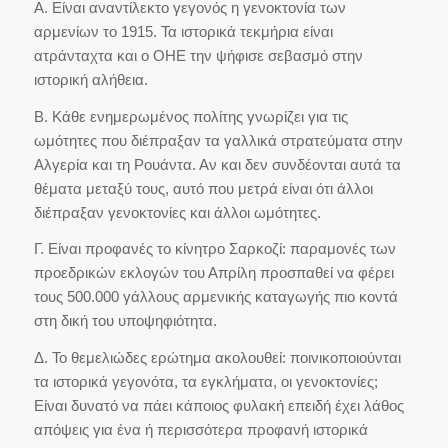
Α. Είναι αναντίλεκτο γεγονός η γενοκτονία των
αρμενίων το 1915. Τα ιστορικά τεκμήρια είναι
ατράνταχτα και ο ΟΗΕ την ψήφισε σεβασμό στην
ιστορική αλήθεια.
Β. Κάθε ενημερωμένος πολίτης γνωρίζει για τις
ωμότητες που διέπραξαν τα γαλλικά στρατεύματα στην
Αλγερία και τη Ρουάντα. Αν και δεν συνδέονται αυτά τα
θέματα μεταξύ τους, αυτό που μετρά είναι ότι άλλοι
διέπραξαν γενοκτονίες και άλλοι ωμότητες.
Γ. Είναι προφανές το κίνητρο Σαρκοζί: παραμονές των
προεδρικών εκλογών του Απρίλη προσπαθεί να φέρει
τους 500.000 γάλλους αρμενικής καταγωγής πιο κοντά
στη δική του υποψηφιότητα.
Δ. Το θεμελιώδες ερώτημα ακολουθεί: ποινικοποιούνται
τα ιστορικά γεγονότα, τα εγκλήματα, οι γενοκτονίες;
Είναι δυνατό να πάει κάποιος φυλακή επειδή έχει λάθος
απόψεις για ένα ή περισσότερα προφανή ιστορικά