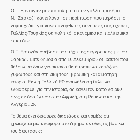
Ο Τ. Ερντογάν με επιστολή του στον γάλλο πρόεδρο
Ν. Σαρκοζί, κάνει λόγο –σε περίπτωση που περάσει το
νομοσχέδιο- για «ανεπανόρθωτες συνέπειες στις σχέσεις
Γαλλίας-Τουρκίας σε πολιτικό, οικονομικό και πολιτισμικό
επίπεδο».
Ο Τ. Ερτογάν ανέβασε τον πήχυ της σύγκρουσης με τον
Σαρκοζί. Είπε δημόσια στις 16 Δεκεμβρίου ότι «αυτοί που
θέλουν να δουν γενοκτονία θα έπρεπε να κοιτάξουν
γύρω τους και στη δική τους, βρώμικη και αιματηρή
ιστορία. Εάν η Γαλλική Εθνοσυνέλευση θέλει να
ενδιαφερθεί για την ιστορία, ας κάνει τον κόπο να ρίξει
φως σε όσα έγιναν στην Αφρική, στη Ρουάντα και την
Αλγερία…».
Το θέμα έχει διάφορες διαστάσεις και νομίζω ότι
χρειάζεται μια αναφορά στο ζήτημα σε όλες τις βασικές
του διαστάσεις: