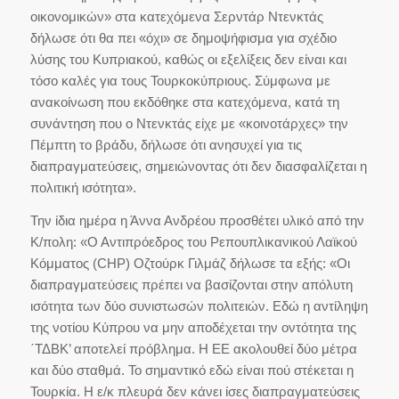
οικονομικών» στα κατεχόμενα Σερντάρ Ντενκτάς
δήλωσε ότι θα πει «όχι» σε δημοψήφισμα για σχέδιο
λύσης του Κυπριακού, καθώς οι εξελίξεις δεν είναι και
τόσο καλές για τους Τουρκοκύπριους. Σύμφωνα με
ανακοίνωση που εκδόθηκε στα κατεχόμενα, κατά τη
συνάντηση που ο Ντενκτάς είχε με «κοινοτάρχες» την
Πέμπτη το βράδυ, δήλωσε ότι ανησυχεί για τις
διαπραγματεύσεις, σημειώνοντας ότι δεν διασφαλίζεται η
πολιτική ισότητα».
Την ίδια ημέρα η Άννα Ανδρέου προσθέτει υλικό από την
Κ/πολη: «Ο Αντιπρόεδρος του Ρεπουπλικανικού Λαϊκού
Κόμματος (CHP) Οζτούρκ Γιλμάζ δήλωσε τα εξής: «Οι
διαπραγματεύσεις πρέπει να βασίζονται στην απόλυτη
ισότητα των δύο συνιστωσών πολιτειών. Εδώ η αντίληψη
της νοτίου Κύπρου να μην αποδέχεται την οντότητα της
΄ΤΔΒΚ’ αποτελεί πρόβλημα. Η ΕΕ ακολουθεί δύο μέτρα
και δύο σταθμά. Το σημαντικό εδώ είναι πού στέκεται η
Τουρκία. Η ε/κ πλευρά δεν κάνει ίσες διαπραγματεύσεις