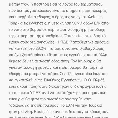
με την τ/κ». Υποστήριξε ότι “ο λόγος του τερματισμού
των διαπραγματεύσεων είναι το αίτημα της ε/κ πλευράς
για υπερβολικό έδαφος, ο όρος της να εγκαταλείψει η
Τουρκία τις εγγυήσεις, η μετακίνηση 90 χιλιάδων Ε/Κ από
το νότο στο βορρά σε περίπτωση λύσης, η μη αποδοχή
της εκ περιτροπής προεδρίας». Όπως είπε στο εδαφικό
έχουν σοβαρές ανησυχίες. Η ‘ΤΔΒΚ’ αποδέχτηκε αμέσως
να κατέβει στο 29,2%. Για μας αυτό είναι λάθος. Χωρίς
να έχει ξεκαθαρίσει το θέμα με τις εγγυήσεις και τα άλλα
θέματα δεν είναι σωστή οδός αυτή. Τον Ιανουάριο θα
γίνει ανταλλαγή χαρτών και η ε/κ πλευρά θα πάρει τα
εδάφη που μπορεί να πάρει. Στις 12 Ιανουαρίου ίσως και
να εγκαταλείψει τις Συνθήκες Εγγυήσεων. Ο Ο. Γιλμάζ
είπε ακόμη πως “όταν διακόπηκαν οι διαπραγματεύσεις
το τουρκικό ΥΠΕΞ αντί να πει ότι ‘χάθηκε μια σημαντική
ευκαιρία’ θα ήταν πιο σωστό να αναφερθεί στην
“αδιαλλαξία της ε/κ πλευράς. Το 1974 για την Τουρκία
ήταν μια νίκη. Εμείς εδώ κάνουμε διαπραγματεύσεις σαν
να ήμασταν οι ηττημένοι. Δηλαδή αυτά που κερδίσαμε το