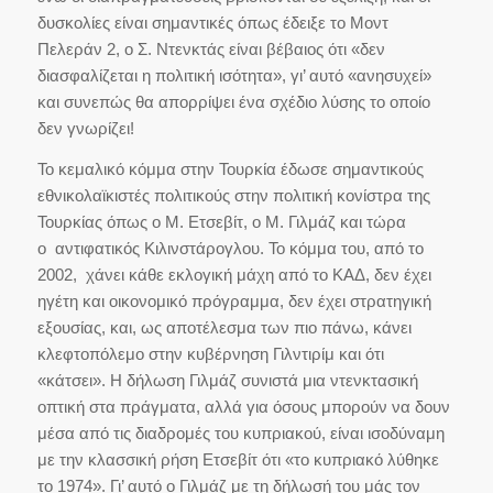
δυσκολίες είναι σημαντικές όπως έδειξε το Μοντ
Πελεράν 2, ο Σ. Ντενκτάς είναι βέβαιος ότι «δεν
διασφαλίζεται η πολιτική ισότητα», γι’ αυτό «ανησυχεί»
και συνεπώς θα απορρίψει ένα σχέδιο λύσης το οποίο
δεν γνωρίζει!
Το κεμαλικό κόμμα στην Τουρκία έδωσε σημαντικούς
εθνικολαϊκιστές πολιτικούς στην πολιτική κονίστρα της
Τουρκίας όπως ο Μ. Ετσεβίτ, ο Μ. Γιλμάζ και τώρα
ο αντιφατικός Κιλινστάρογλου. Το κόμμα του, από το
2002, χάνει κάθε εκλογική μάχη από το ΚΑΔ, δεν έχει
ηγέτη και οικονομικό πρόγραμμα, δεν έχει στρατηγική
εξουσίας, και, ως αποτέλεσμα των πιο πάνω, κάνει
κλεφτοπόλεμο στην κυβέρνηση Γιλντιρίμ και ότι
«κάτσει». Η δήλωση Γιλμάζ συνιστά μια ντενκτασική
οπτική στα πράγματα, αλλά για όσους μπορούν να δουν
μέσα από τις διαδρομές του κυπριακού, είναι ισοδύναμη
με την κλασσική ρήση Ετσεβίτ ότι «το κυπριακό λύθηκε
το 1974». Γι’ αυτό ο Γιλμάζ με τη δήλωσή του μάς τον