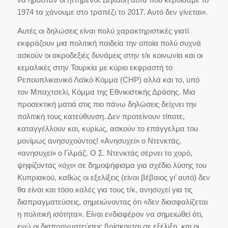
1974 τα χάνουμε στο τραπέζι το 2017. Αυτό δεν γίνεται».
Αυτές οι δηλώσεις είναι πολύ χαρακτηριστικές γιατί
εκφράζουν μια πολιτική παιδεία την οποία πολύ συχνά
ασκούν οι ακροδεξιές δυνάμεις στην τ/κ κοινωνία και οι
κεμαλικές στην Τουρκία με κύριο εκφραστή το
Ρεπουπλικανικό Λαϊκό Κόμμα (CHP) αλλά και το, υπό
τον Μπαχτσελί, Κόμμα της Εθνικιστικής Δράσης. Μια
προσεκτική ματιά στις πιο πάνω δηλώσεις δείχνει την
πολιτική τους κατεύθυνση. Δεν προτείνουν τίποτε,
καταγγέλλουν και, κυρίως, ασκούν το επάγγελμα του
μονίμως ανησυχούντος! «Ανησυχεί» ο Ντενκτάς,
«ανησυχεί» ο Γιλμάζ. Ο Σ. Ντενκτάς σέρνει το χορό,
ψηφίζοντας «όχι» σε δημοψήφισμα για σχέδιο λύσης του
Κυπριακού, καθώς οι εξελίξεις (είναι βέβαιος γι’ αυτό) δεν
θα είναι και τόσο καλές για τους τ/κ, ανησυχεί για τις
διαπραγματεύσεις, σημειώνοντας ότι «δεν διασφαλίζεται
η πολιτική ισότητα». Είναι ενδιαφέρον να σημειωθεί ότι,
ενώ οι διαπραγματεύσεις βρίσκονται σε εξέλιξη, και οι