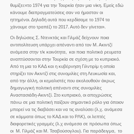
θυμίζει:«το 1974 για την Τουρκία ήταν μια νίκη. Εμείς εδώ
κάνουμε διαπραγματεύσεις σαν να ήμασταν οι
ηττημένοι. Δηλαδή αυτά που κερδίσαμε το 1974 τα
χάνουμε στο τραπέζι το 2017. Αυτό δεν γίνεται».
Οι δηλώσεις Σ. Ντενκτάς και Γιλμάζ δείχνουν ποια
αντιπολίτευση υπάρχει απέναντι από τον Μ. Ακιντζί
ανάμεσα στην τ/κ κοινότητα, και ποια πολιτικά ρευματα
αναπτύσσονται στην Τουρκία σε σχέση με το κυπριακό.
Από τη μια το ΚΑΔ και η κυβέρνηση Γιλντιρίμ η οποία
στηρίζει τον Ακιντζί στις συνομιλίες στη Λευκωσία και,
από την άλλη, οι κεμαλιστές που ακολουθούν άκρως
δημαγωγική πολιτική απέναντι στις συνομιλίες
Αναστασιάδη-Ακιντζί. Στο κυπριακό, οι αποχρώσεις
πάνω σε μια πολιτική παίζουν σημαντικό ρόλο για όποιον
μπορεί να τις διαβάσει και να τις αναλύσει (λ.χ. ανάμεσα
σε κόμματα όπως το ΚΑΔ και το ΡΛΚ), οι λεπτές
διαφορετικές γραμμές (λ.χ ανάμεσα σε πρόσωπα όπως
οι Μ. Γιλμάζ και Μ. Τσαβούσογλου). Για παράδειγμα, το