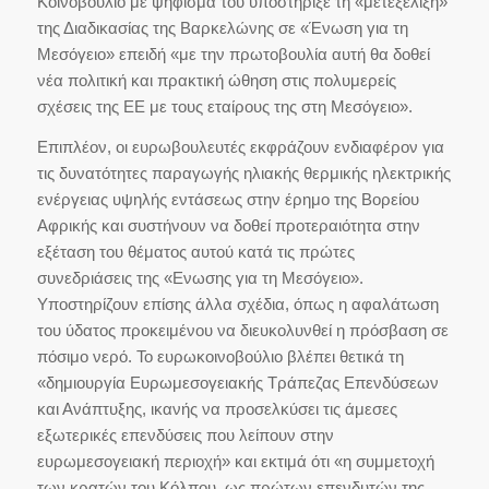
Κοινοβούλιο με ψήφισμά του υποστήριξε τη «μετεξέλιξη»
της Διαδικασίας της Βαρκελώνης σε «Ένωση για τη
Μεσόγειο» επειδή «με την πρωτοβουλία αυτή θα δοθεί
νέα πολιτική και πρακτική ώθηση στις πολυμερείς
σχέσεις της ΕΕ με τους εταίρους της στη Μεσόγειο».
Επιπλέον, οι ευρωβουλευτές εκφράζουν ενδιαφέρον για
τις δυνατότητες παραγωγής ηλιακής θερμικής ηλεκτρικής
ενέργειας υψηλής εντάσεως στην έρημο της Βορείου
Αφρικής και συστήνουν να δοθεί προτεραιότητα στην
εξέταση του θέματος αυτού κατά τις πρώτες
συνεδριάσεις της «Ενωσης για τη Μεσόγειο».
Υποστηρίζουν επίσης άλλα σχέδια, όπως η αφαλάτωση
του ύδατος προκειμένου να διευκολυνθεί η πρόσβαση σε
πόσιμο νερό. Το ευρωκοινοβούλιο βλέπει θετικά τη
«δημιουργία Ευρωμεσογειακής Τράπεζας Επενδύσεων
και Ανάπτυξης, ικανής να προσελκύσει τις άμεσες
εξωτερικές επενδύσεις που λείπουν στην
ευρωμεσογειακή περιοχή» και εκτιμά ότι «η συμμετοχή
των κρατών του Κόλπου, ως πρώτων επενδυτών της