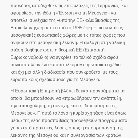
πρόεδρος αποδέχθηκε τις επιφυλάξεις της Γερμανίας και
αφομοίωσε την ιδέα η «Ένωση για τη Μεσόγειο» να
αποτελεί συνέχεια της –υπό την ΕΕ- «Διαδικασίας της
Βαρκελώνης» η οποία από το 1995 έφερε πιο κοντά τις
μεσογειακές ευρωπαϊκές χώρες με τις τρίτες χώρες που
ανήκουν στη μεσογειακή λεκάνη. Η αλλαγή στη γαλλική
στάση βοήθησε ώστε η θεσμική ΕΕ (Επιτροπή,
Ευρωκοινοβούλιο) να εγκρίνει το τελικό σχέδιο αφού
συνιστά πλέον ένα «παράπλευρο» ευρωπαϊκό σχέδιο
και όχι μια άλλη διαδικασία που συγκρούεται με τους
ευρωπαϊκούς σχεδιασμούς για τη Μεσογειο.
Η Ευρωπαϊκή Επιτροπή βλέπει θετικά προγράμματα τα
οποία θα μπορέσουν να «προωθήσουν την ανάπτυξη,
την απασχόληση, τη συνοχή, και τη βιωσιμότητα της
Μεσογείου». Γι΄αυτό το λόγο η κυρίαρχη τάση είναι όπως
μέσω της νέας προσπάθειας προωθηθούν προγράμματα
γύρω από πρακτικές λύσεις όπως η απορρύπανση της
λεκάνης της Μεσογείου και η συνεργασία των κρατών