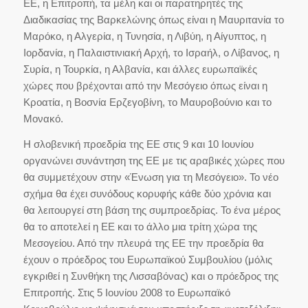
ΕΕ, η Επιτροπή, τα μέλη και οι παρατηρητές της
Διαδικασίας της Βαρκελώνης όπως είναι η Μαυριτανία το
Μαρόκο, η Αλγερία, η Τυνησία, η Λιβύη, η Αίγυπτος, η
Ιορδανία, η Παλαιστινιακή Αρχή, το Ισραήλ, ο Λίβανος, η
Συρία, η Τουρκία, η Αλβανία, και άλλες ευρωπαϊκές
χώρες που βρέχονται από την Μεσόγειο όπως είναι η
Κροατία, η Βοσνία Ερζεγοβίνη, το Μαυροβούνιο και το
Μονακό.
Η σλοβενική προεδρία της ΕΕ στις 9 και 10 Ιουνίου
οργανώνει συνάντηση της ΕΕ με τις αραβικές χώρες που
θα συμμετέχουν στην «Ένωση για τη Μεσόγειο». Το νέο
σχήμα θα έχει συνόδους κορυφής κάθε δύο χρόνια και
θα λειτουργεί στη βάση της συμπροεδρίας. Το ένα μέρος
θα το αποτελεί η ΕΕ και το άλλο μια τρίτη χώρα της
Μεσογείου. Από την πλευρά της ΕΕ την προεδρία θα
έχουν ο πρόεδρος του Ευρωπαϊκού Συμβουλίου (μόλις
εγκριθεί η Συνθήκη της Λισσαβόνας) και ο πρόεδρος της
Επιτροπής. Στις 5 Ιουνίου 2008 το Ευρωπαϊκό