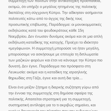
συμμετοχή των πολιτών στην αντικατοχική προσπάθεια,
εκτιμώ, ότι υπήρξε ο μεγάλος ηττημένος της πολιτικής
διαπάλης στη σύγχρονη Κύπρο. Την αδίκησαν ασήμαντοι
πολιτευτές κάτω από το άγχος της δικής τους
προσωπικής επιβίωσης. Παράδειγμα: οι μονοκομματικές
εκδηλώσεις κατά του ψευδοκράτους κάθε 15η
Νοεμβρίου. Δεν ένωσαν δυνάμεις ακόμα και σε μια απλή
εκδήλωση καταδίκης της κατοχής. Προέχει το ιδιόκτητο
«μεγάφωνο». Η συμμετοχή μπορούσε να ήταν μεγάλη,
μπορούσαμε να ασκήσουμε με επιτυχία τη διπλωματία
των μαζικών φορέων και έτσι να κάνουμε την Κύπρο πιο
δυνατή. Δεν έγινε. Παράδειγμα πιο πρόσφατο στη
Λευκωσία: ακόμα και η καταδίκη της ισραηλινής
θηριωδίας στη Γάζα, έγινε και αυτή δια τρία…
Είναι ένα μείζον ζήτημα η διαρκής συζήτηση γύρω από
την έννοια της συμμετοχής στη δημόσια σφαίρα της
πολιτικής. Απαιτείται στρατηγική για τη συμμετοχή,
συστηματική αντίληψη για το τι ακριβώς σημαίνει, και
κυρίως δημιουργία του πλαισίου που την ενδυναμώνει