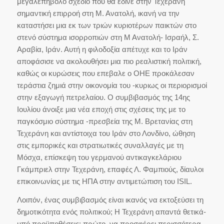
μεγαλεπήβολο σχέδιο που θα έδινε στην Τεχεράνη
σημαντική επιρροή στη Μ. Ανατολή, ικανή να την
καταστήσει μια εκ των τριών κυριοτέρων παικτών στο
στενό σύστημα ισορροπιών στη Μ Ανατολή- Ισραήλ, Σ.
Αραβία, Ιράν. Αυτή η φιλοδοξία απέτυχε και το Ιράν
αποφάσισε να ακολουθήσει μια πιο ρεαλιστική πολιτική,
καθώς οι κυρώσεις που επεβαλε ο ΟΗΕ προκάλεσαν
τεράστια ζημιά στην οικονομία του -κυριως οι περιορισμοί
στην εξαγωγή πετρελαίου. Ο συμβιβασμός της 14ης
Ιουλίου άνοιξε μια νέα εποχή στις σχέσεις της με το
παγκόσμιο σύστημα -πρεσβεία της Μ. Βρετανίας στη
Τεχεράνη και αντίστοιχα του Ιράν στο Λονδίνο, ώθηση
στις εμπορικές και στρατιωτικές συναλλαγές με τη
Μόσχα, επίσκεψη του γερμανού αντικαγκελάριου
Γκάμπριελ στην Τεχεράνη, επαφές Λ. Φαμπιούς, δίαυλοι
επικοινωνίας με τις ΗΠΑ στην αντιμετώπιση του ISIL.
Λοιπόν, ένας συμβιβασμός είναι ικανός να εκτοξεύσει τη
δημοτικότητα ενός πολιτικού; Η Τεχεράνη απαντά θετικά-
υπό προϋποθέσεις: πρώτο, να προσφέρει περισσότερα