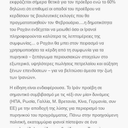
εκφράζεται σήμερα θετικά για τον πρόεδρο ενώ το 60%
δηλώνει ότι επιθυμεί οι οπαδοί του προέδρου να
κερδίσουν τις βουλευτικές εκλογές που θα
πραγματοποιηθούν τον Φεβρουάριο….η δημοτικότητα
του Ροχάνι ενδέχεται να μειωθεί όσο οι Ιρανοί
πληροφορούνται καλύτερα τις λεπτομέρειες της
συμφωνίας… ο Ροχάνι θα μπει στον πειρασμό να
χρησιμοποιήσει τα κέρδη από τη συμφωνία για τα
πυρηνικά – ξεπάγωμα περιουσιακών στοιχείων στο
εξωτερικό, υψηλότερες πωλήσεις πετρελαίου και αύξηση
ξένων επενδύσεων – για να βελτιώσει άμεσα την ζωή
των Ιρανών».
Η είδηση είναι ενδιαφέρουσα. Το Ιράν προέβη σε
σημαντικό συμβιβασμό με τις «έξι συν μία» δυνάμεις
(ΗΠΑ, Ρωσία, Γαλλία, Μ. Βρετανία, Κίνα, Γερμανία, συν
ΕΕ) με την αποδοχή της λύσης για περιορισμό του
πυρηνικού του προγράμματος. Πάνω στην προηγούμενη
πολιτική, εκατομμύρια ιρανοί πίστεψαν σε ένα