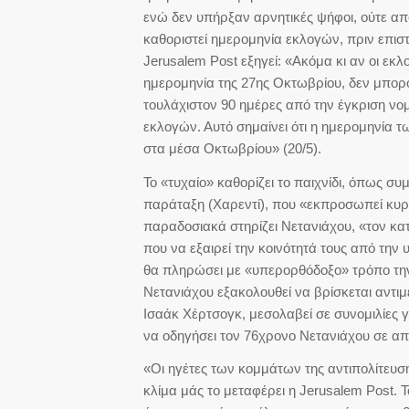
ενώ δεν υπήρξαν αρνητικές ψήφοι, ούτε α
καθοριστεί ημερομηνία εκλογών, πριν επιστρ
Jerusalem Post εξηγεί: «Ακόμα κι αν οι ε
ημερομηνία της 27ης Οκτωβρίου, δεν μπορ
τουλάχιστον 90 ημέρες από την έγκριση νομ
εκλογών. Αυτό σημαίνει ότι η ημερομηνία τ
στα μέσα Οκτωβρίου» (20/5).
Το «τυχαίο» καθορίζει το παιχνίδι, όπως σ
παράταξη (Χαρεντί), που «εκπροσωπεί κυρί
παραδοσιακά στηρίζει Νετανιάχου, «τον κα
που να εξαιρεί την κοινότητά τους από την
θα πληρώσει με «υπερορθόδοξο» τρόπο την α
Νετανιάχου εξακολουθεί να βρίσκεται αντι
Ισαάκ Χέρτσογκ, μεσολαβεί σε συνομιλίες
να οδηγήσει τον 76χρονο Νετανιάχου σε α
«Οι ηγέτες των κομμάτων της αντιπολίτευση
κλίμα μάς το μεταφέρει η Jerusalem Post.