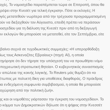
ποχές. Το νομοσχέδιο παραπέμπεται τώρα σε Επιτροπή, όπου θα
έψει στην Κνεσέτ για τελική έγκριση». Πότε οι εκλογές; Η
κλογές μετατεθούν νωρίτερα από την τρέχουσα προγραμματισμένη
ούν να διεξαχθούν τον Αύγουστο, επειδή πρέπει να περάσουν
οσχεδίου για τη διάλυση της Κνεσέτ πριν από τη διεξαγωγή
ων εκλογών θα μπορούσε να μετατεθεί, είτε τον Σεπτέμβριο, είτε
υμβαίνει συχνά σε τυχοδιωκτικές συμμαχίες: «Η υπερορθόδοξη
ως τους Ασκεναζίτες Εβραίους» (πηγή: AI), η οποία
τηγόρησε ότι δεν τήρησε την υπόσχεσή του να προωθήσει νόμο
 υποχρεωτική στρατιωτική θητεία». Ο κυβερνητικός συνασπισμός
πώλεια της κοινής λογικής. Το Reuters μάς θυμίζει ότι «ο
μέτωπος με πολυετή δίκη για υποθέσεις διαφθοράς. Ο πρόεδρος
 για ενδεχόμενη συμφωνία συμβιβασμού, η οποία θα μπορούσε
ποχώρηση από την πολιτική ζωή».
ς και οι νομοθέτες γιόρτασαν την έγκριση του νομοσχεδίου». Το
 Το κόμμα των Δημοκρατικών δήλωσε ότι η ψήφος στην Κνεσσέτ