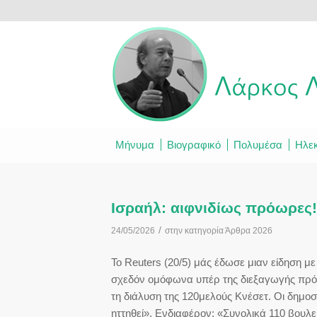
Μήνυμα
Βιογραφικό
Πολυμέσα
Ηλεκ
Ισραήλ: αιφνιδίως πρόωρες!
/
24/05/2026
στην κατηγορία
Άρθρα 2026
Το Reuters (20/5) μάς έδωσε μιαν είδηση 
σχεδόν ομόφωνα υπέρ της διεξαγωγής πρό
τη διάλυση της 120μελούς Κνέσετ. Οι δημο
ηττηθεί». Ενδιαφέρον: «Συνολικά 110 βουλε