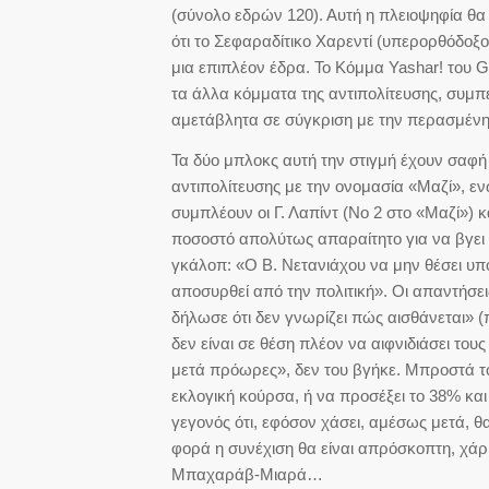
(σύνολο εδρών 120). Αυτή η πλειοψηφία θα 
ότι το Σεφαραδίτικο Χαρεντί (υπερορθόδοξ
μια επιπλέον έδρα. Το Κόμμα Yashar! του G
τα άλλα κόμματα της αντιπολίτευσης, συ
αμετάβλητα σε σύγκριση με την περασμένη
Τα δύο μπλοκς αυτή την στιγμή έχουν σαφή
αντιπολίτευσης με την ονομασία «Μαζί», ε
συμπλέουν οι Γ. Λαπίντ (Νο 2 στο «Μαζί») κ
ποσοστό απολύτως απαραίτητο για να βγει
γκάλοπ: «Ο Β. Νετανιάχου να μην θέσει υπο
αποσυρθεί από την πολιτική». Οι απαντήσει
δήλωσε ότι δεν γνωρίζει πώς αισθάνεται» (πη
δεν είναι σε θέση πλέον να αιφνιδιάσει του
μετά πρόωρες», δεν του βγήκε. Μπροστά το
εκλογική κούρσα, ή να προσέξει το 38% κα
γεγονός ότι, εφόσον χάσει, αμέσως μετά, θ
φορά η συνέχιση θα είναι απρόσκοπτη, χάρι
Μπαχαράβ-Μιαρά…