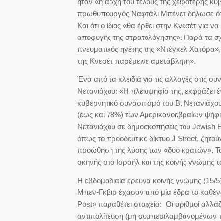
ήταν «η αρχή του τέλους της χειρότερης κ
πρωθυπουργός Ναφτάλι Μπένετ δήλωσε ότι 
Και ότι ο ίδιος «θα έρθει στην Κνεσέτ για 
αποφυγής της στρατολόγησης». Παρά τα σχ
πνευματικός ηγέτης της «Ντέγκελ Χατόρα»,
της Κνεσέτ παρέμεινε αμετάβλητη».
Ένα από τα κλειδιά για τις αλλαγές στις συ
Νετανιάχου: «Η πλειοψηφία της, εκφράζει έντ
κυβερνητικό συνασπισμό του Β. Νετανιάχου
(έως και 78%) των Αμερικανοεβραίων ψήφι
Νετανιάχου σε δημοσκοπήσεις του Jewish El
όπως το προοδευτικό δίκτυο J Street, ζητού
προώθηση της λύσης των «δύο κρατών». Τα
σκηνής στο Ισραήλ και της κοινής γνώμης 
Η εβδομαδιαία έρευνα κοινής γνώμης (15/5)
Μπεν-Γκβιρ έχασαν από μία έδρα το καθέν
Post» παραθέτει στοιχεία: Οι αριθμοί αλλά
αντιπολίτευση (μη συμπεριλαμβανομένων 