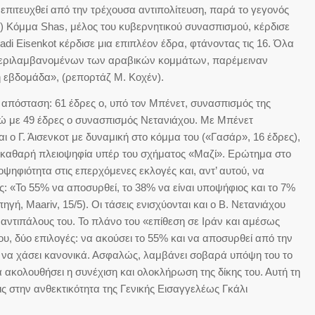
επιτευχθεί από την τρέχουσα αντιπολίτευση, παρά το γεγονός
ο) Κόμμα Shas, μέλος του κυβερνητικού συνασπισμού, κέρδισε
adi Eisenkot κέρδισε μια επιπλέον έδρα, φτάνοντας τις 16. Όλα
μπεριλαμβανομένων των αραβικών κομμάτων, παρέμειναν
 εβδομάδα», (ρεπορτάζ Μ. Κοχέν).
 απόσταση: 61 έδρες ο, υπό τον Μπένετ, συνασπισμός της
νώ με 49 έδρες ο συνασπισμός Νετανιάχου. Με Μπένετ
αι ο Γ. Άισενκοτ με δυναμική στο κόμμα του («Γασάρ», 16 έδρες),
 καθαρή πλειοψηφία υπέρ του σχήματος «Μαζί». Ερώτημα στο
ψηφιότητα στις επερχόμενες εκλογές και, αντ’ αυτού, να
ς: «Το 55% να αποσυρθεί, το 38% να είναι υποψήφιος και το 7%
γή, Maariv, 15/5). Οι τάσεις ενισχύονται και ο Β. Νετανιάχου
ς αντιπάλους του. Το πλάνο του «επίθεση σε Ιράν και αμέσως
υ, δύο επιλογές: να ακούσει το 55% και να αποσυρθεί από την
ι να χάσει κανονικά. Ασφαλώς, λαμβάνει σοβαρά υπόψη του το
α ακολουθήσει η συνέχιση και ολοκλήρωση της δίκης του. Αυτή τη
ς στην ανθεκτικότητα της Γενικής Εισαγγελέως Γκάλι