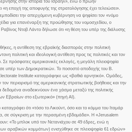
υβέρνησης στην ιστορία του Ισραήλ», ενώ ο πρώην
«η εποχή της αποφυγής της στρατολόγησης έχει τελειώσει».
να εμποδίσει την απερχόμενη κυβέρνηση να ψηφίσει τον «νόμο
έδια για επανέναρξη της προώθησης του νομοσχεδίου, ο
 Ραβίνος Ντοβ Λάντο δήλωσε ότι «η θέση του υπέρ της διάλυσης
νθήκες, η αντίθεση της εβραϊκής διασποράς στην πολιτική
ονη πολιτική και ιδεολογική αντίθεση προς τις πολιτικές και τον
. Σε πρόσφατες αμερικανικές εκλογές, η μεγάλη πλειοψηφία
σε υπέρ των Δημοκρατικών. Το ποσοστό αποδοχής του Β.
ectorate Institute καταγράφηκε ως «βαθιά αρνητικό». Ομάδες,
ν τον περιορισμό της αμερικανικής στρατιωτικής βοήθειας και την
 δεδομένα αναδεικνύουν ένα χάσμα μεταξύ της πολιτικής
των Εβραίων στο εξωτερικό» (πηγή AI).
 καταγράφει ότι «τόσο το Λικούντ, όσο και το κόμμα του Ιταμάρ
α, σε σύγκριση με την περασμένη εβδομάδα». Η «Jerusalem
ζουν: «Το μπλοκ υπό τον Νετανιάχου σε 49 έδρες, ενώ η
των αραβικών κομμάτων) ενισχύθηκε σε πλειοψηφία 61 εδρών»