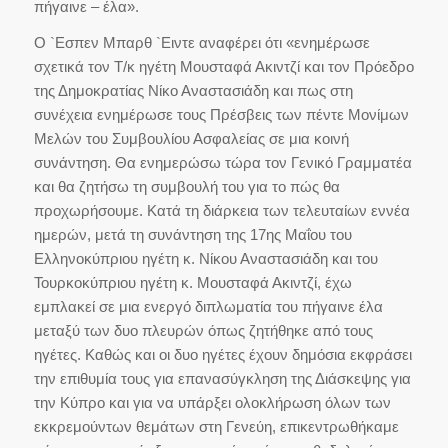
πήγαινε – έλα».
Ο `Εσπεν Μπαρθ `Ειντε αναφέρει ότι «ενημέρωσε
σχετικά τον Τ/κ ηγέτη Μουσταφά Ακιντζί και τον Πρόεδρο
της Δημοκρατίας Νίκο Αναστασιάδη και πως στη
συνέχεια ενημέρωσε τους Πρέσβεις των πέντε Μονίμων
Μελών του Συμβουλίου Ασφαλείας σε μια κοινή
συνάντηση. Θα ενημερώσω τώρα τον Γενικό Γραμματέα
και θα ζητήσω τη συμβουλή του για το πώς θα
προχωρήσουμε. Κατά τη διάρκεια των τελευταίων εννέα
ημερών, μετά τη συνάντηση της 17ης Μαΐου του
Ελληνοκύπριου ηγέτη κ. Νίκου Αναστασιάδη και του
Τουρκοκύπριου ηγέτη κ. Μουσταφά Ακιντζί, έχω
εμπλακεί σε μια ενεργό διπλωματία του πήγαινε έλα
μεταξύ των δυο πλευρών όπως ζητήθηκε από τους
ηγέτες. Καθώς και οι δυο ηγέτες έχουν δημόσια εκφράσει
την επιθυμία τους για επανασύγκληση της Διάσκεψης για
την Κύπρο και για να υπάρξει ολοκλήρωση όλων των
εκκρεμούντων θεμάτων στη Γενεύη, επικεντρωθήκαμε