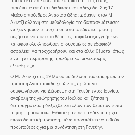
προοπτικές επίλυσης του κυπριακού. Γιατί, όμως,
προέκυψε αυτό το «διαδικαστικό» αδιέξοδο; Στις 17
Μαίου ο πρόεδρος Αναστασιάδης πρότεινε στον Μ
Ακιντζί αλλαγή στη μεθοδολογία της διαπραγμάτευσης:
να ξεκινήσουν τη συζήτηση από το εδαφικό, μετά η
συζήτηση να πάει στο θέμα της ασφάλειας/εγγυήσεων
και αφού ολοκληρωθούν οι συνομιλίες σε εδαφικό/
ασφάλεια, να προχωρήσουν και στα άλλα θέματα, όπως
είναι η εκ περιτροπής προεδρία και οι «τέσσερις
ελευθερίες».
Ο Μ. Ακιντζί στις 19 Μαίου με δήλωσή του απέρριψε την
πρόταση Αναστασιάδη ζητώντας πρώτα να
συμφωνήσουν για Διάσκεψη στη Γενεύη εντός Ιουνίου,
αναβολή της γεώτρησης του Ιουλίου και ζήτησε η
διαπραγμάτευση διεξαχθεί επί όλων των θεμάτων «υπό
τη μορφή πακέτου». Ειδικότερα είπε ότι «δεν υπάρχει
εποικοδομητική πρόταση, μόνο προσπάθεια να τεθούν
προϋποθέσεις για μια συνάντηση στη Γενεύη».