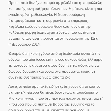
Προσωπικά δεν έχω καμμιά αμφιβολία ότι η παράλληλη
και ταυτόχρονη συζήτηση όλων των θεμάτων, είναι η πιο
ενδεδειγμένη μεθοδολογία. Η διασταυρούμενη
διαπραγμάτευση και η συμφωνία στα επιμέρους
κεφάλαια εφόσον συμφωνηθούν όλα, συνιστά την
καλύτερη μορφή διαπραγματεύσεων που κινείται στη
γραμμή όπως αυτή προνοείται στη συμφωνία της 11ης
Φεβρουαρίου 2014.
Θεωρώ ότι η κρίση γύρω από τη διαδικασία συνιστά την
σύνοψη του αδιεξόδου επί της ουσίας -ουσιώδες έλλειμμα
εμπιστοσύνης ανάμεσα στους δύο ηγέτες, αδυναμία να
δώσουν δυναμική και ουσία στα πράγματα, τέλμα με
συνεχείς συζητήσεις γύρω από τα ίδια.
Αυτές οι πολύ αρνητικές ειδήσεις, δείχνουν ότι το κόστος
για την ε/κ πλευρά θα είναι, δυστυχώς, απροσδιόριστο.
Μια κοινή γνώμη που δεν πιστεύει πλέον σε τίποτε, μια ε/
κ πλευρά που θα πιστωθεί βάρος της ευθύνης για το
αδιέξοδο, οδηγείται με βεβαιότητα σε αδιέξοδα με