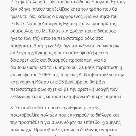
2. Στην τ/ πλευρά φαίνεται ότι το δίδυμο Έρογλου-Ερτούγ
δεν οδηγεί πλέον τις εξελίξεις κατά τον τρόπο που θα
ήθελε το ίδιο, καθώς ο ανερχόμενος «βουλευτής» του
ΡΤΚ Ο. Ναμί («Υπουργός Εξωτερικών», και πρώτος
σύμβουλος του Μ. Ταλάτ στα χρόνια που ο δεύτερος
ηγείτο των τ/κ) αποκτά περισσότερο ρόλο στα
πράγματα. Αυτή η εξέλιξη δεν αποκλείεται να είναι μία
επιλογή της Άγκυρας η οποία κάθε φορά βρίσκει
διαφορετικούς συνδυασμούς προσώπων για να
διαβουλεύεται επί του κυπριακού. Σε κάθε περίπτωση η
επίσκεψη του ΥΠΕΞ της Τουρκίας Α. Νταβούτογλου στην
κατεχόμενη Κύπρο στις 15 Δεκεμβρίου θα ρίξει
περισσότερο φως σχετικά με την οριστική μορφή των
εξελίξεων και ως εκ τούτου λαμβάνει ιδιαίτερη σημασία.
3. Σε αυτό το διάστημα ενισχύθηκαν μερικώς
πρωτοβουλίες πολιτών που επιχειρούν το διάλογο και
την προσπάθεια για συνεννόηση σε επίπεδο «χαμηλής
πολιτικής». Πρωτοβουλίες όπως ο διάλογος ανάμεσα