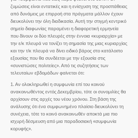
ζυμώσεις είναι εντατικές και η ενίσχυση της προσπάθειας
από δυνάμεις με επιρροή στα πράγματα μάλλον έχουν
διευκολύνει την όλη διαδικασία. Αυτή την στιγμή κεντρικό
σημείο διαφωνίας παραμένει η διαφορετική ερμηνεία
που δίνουν οι δύο πλευρές στην έννοια «κυριαρχία» με
την ε/κ πλευρά να τονίζει τη σημασία της μιας κυριαρχίας
και την τ/κ πλευρά να δίνει ειδικό βάρος στο κατάλοιπο
εξουσίας που θα συνδέεται με την εξουσία στις
«συνιστώσες πολιτείες». Από τις συζητήσεις των
τελευταίων εβδομάδων φαίνεται ότι:
1. Αν ολοκληρωθεί η συμφωνία επί του κοινού
ανακοινωθέντος εντός Δεκεμβρίου, τότε οι συνομιλίες θα
αρχίσουν στις αρχές του νέου χρόνου. Στη βάση της
ανάλυσης ότι ένα συμφωνημένο πλαίσιο διευκολύνει τη
συνέχεια, τότε το κοινό ανακοινωθέν αποκτά μια πιο
ισχυρή δέσμευση από μια παραδοσιακή «συμφωνία
κορυφής».