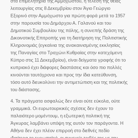
στα επιμελητήρια της Αμμοχώστου, η τέλεση της θείας
λειτουργίας στις 8 Δεκεμβρίου στον Άγιο Γεώργιο
Εξορινό στην Αμμόχωστο για πρώτη φορά μετά το 1957
στην παρουσία του Δημάρχου Α. Γαλανού και του
Δημοτικού Συμβουλίου της πόλης, η συνεπής δράση της
Δικοινοτικής Επιτροπής για τη διατήρηση της Πολιτιστικής
Κληρονομιάς (εγκαίνια της ανακαινισμένης εκκλησίας
της Παναγίας στο Τραχώνι Κυθραίας στην κατεχόμενη
Κύπρο στις 11 Δεκεμβρίου), είναι δείγματα γραφής ότι το
κυπριακό έχει διάφορες διαστάσεις και όσο πιο πολλές
κινούνται ταυτόχρονα και προς την ίδια κατεύθυνση,
τόσο αυτό διευκολύνει την αντιμετώπιση και της πολιτικής
του διάστασης.
4. Τα πράγματα ασφαλώς δεν είναι ούτε εύκολα, ούτε
γραμμικά. Οι ευρωτουρκικές σχέσεις δεν έχουν το
παλαιότερο μομέντουμ, η εξωτερική πολιτική της
Άγκυρας λαμβάνει υπόψη της αυτόν τον παράγοντα. Η
Αθήνα δεν έχει πλέον επιρροή στο διεθνές πεδίο
ιδιαίτερα το ευρωπαϊκό, οι συνεχείς τριβές της με την