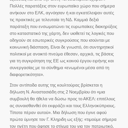
Πολλές παρατάξεις στον ευρωπαϊκο χώρο που σήμερα
ανήκουν στο ΕΛΚ, αγνόησαν ή και εγκατέλειψαν αυτές
τις πρακτικές με τελευταία τη ΝΔ. Καμμιά δεξιά
παράταξη που ενσωματώνει τις ευρωπαϊκες διακηρύξεις
στο καταστατικό της χάρτη, δεν υιοθετεί τις λογικές που
οδηγούν σε εσωτερικές συγκρούσεις που ισούνται με
κοινωνική διάσπαση. Είναι δε γνωστό, ότι συντηρητικοί
πολιτικοί με ανοικτό πνεύμα έθεσαν, αρχικά, τις βάσεις
για τη συγκρότηση της ΕΕ ως κοινού έργου ειρήνης και
συνεργασίας με το σύνθημα «ενωμένοι μέσα από τη
διαφορετικότητα».
Στον αντίποδα αυτης της κουλτούρας βρίσκεται η
δήλωση Ν. Αναστασιάδη στις 2 Νοεμβρίου ότι «μια
συμβουλή θα ήθελα να δώσω προς το ΑΚΕΛ: επιτέλους
ας συναισθανθεί ότι εκφράζει και τους Ελληνοκύπριους.
Τίποτα πέραν αυτού». Μια δήλωση που έγινε αφού
πρώτα ύμνησε τον Γ. Κληριδη ως εξής: «τιμούμε σήμερα
τον ηγέτη που άφησε το στίγμα του για τον πατριωτικό,