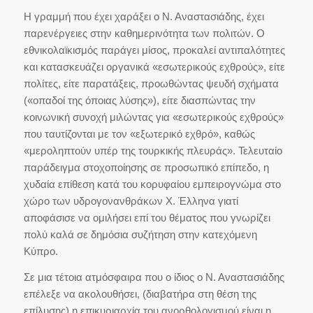
Η γραμμή που έχει χαράξει ο Ν. Αναστασιάδης, έχει
παρενέργειες στην καθημερινότητα των πολιτών. Ο
εθνικολαϊκισμός παράγει μίσος, προκαλεί αντιπαλότητες
και κατασκευάζει οργανικά «εσωτερικούς εχθρούς», είτε
πολίτες, είτε παρατάξεις, προωθώντας ψευδή σχήματα
(«οπαδοί της όποιας λύσης»), είτε διασπώντας την
κοινωνική συνοχή μιλώντας για «εσωτερικούς εχθρούς»
που ταυτίζονται με τον «εξωτερικό εχθρό», καθώς
«μεροληπτούν υπέρ της τουρκικής πλευράς». Τελευταίο
παράδειγμα στοχοποίησης σε προσωπικό επίπεδο, η
χυδαία επίθεση κατά του κορυφαίου εμπειρογνώμα στο
χώρο των υδρογονανθράκων Χ. Έλληνα γιατί
αποφάσισε να ομιλήσει επί του θέματος που γνωρίζει
πολύ καλά σε δημόσια συζήτηση στην κατεχόμενη
Κύπρο.
Σε μια τέτοια ατμόσφαιρα που ο ίδιος ο Ν. Αναστασιάδης
επέλεξε να ακολουθήσει, (διαβατήρα στη θέση της
επίλυσης) η επικυριαρχία του ανορθολογισμού είναι η