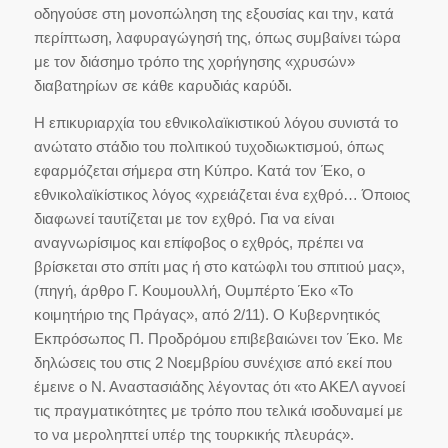
οδηγούσε στη μονοπώληση της εξουσίας και την, κατά
περίπτωση, λαφυραγώγησή της, όπως συμβαίνει τώρα
με τον διάσημο τρόπο της χορήγησης «χρυσών»
διαβατηρίων σε κάθε καρυδιάς καρύδι.
Η επικυριαρχία του εθνικολαϊκιστικού λόγου συνιστά το
ανώτατο στάδιο του πολιτικού τυχοδιωκτισμού, όπως
εφαρμόζεται σήμερα στη Κύπρο. Κατά τον Έκο, ο
εθνικολαϊκίστικος λόγος «χρειάζεται ένα εχθρό… Όποιος
διαφωνεί ταυτίζεται με τον εχθρό. Για να είναι
αναγνωρίσιμος και επίφοβος ο εχθρός, πρέπει να
βρίσκεται στο σπίτι μας ή στο κατώφλι του σπιτιού μας»,
(πηγή, άρθρο Γ. Κουμουλλή, Ουμπέρτο Έκο «Το
κοιμητήριο της Πράγας», από 2/11). Ο Κυβερνητικός
Εκπρόσωπος Π. Προδρόμου επιβεβαιώνει τον Έκο. Με
δηλώσεις του στις 2 Νοεμβρίου συνέχισε από εκεί που
έμεινε ο Ν. Αναστασιάδης λέγοντας ότι «το ΑΚΕΛ αγνοεί
τις πραγματικότητες με τρόπο που τελικά ισοδυναμεί με
το να μεροληπτεί υπέρ της τουρκικής πλευράς».