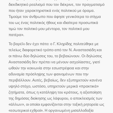
διεκδικητικό ρεαλισμό που τον διέκρινε, τον πραγματισμό
που ήταν χαρακτηριστικά ενός πολιτικού με όραμα.
Τιμούμε τον άνθρωπο που άφησε γενικότερα το στίγμα
του ως ένας πολιτικός ήθους και ιδιαίτερα προσωπικά
τιμώ τον πολιτικό μου μέντορα, τον πολιτικό μου
πατέρα».
Το βαρέλι δεν έχει πάτο: ο Γ. Κληρίδης πολιτεύθηκε με
τελείως διαφορετικό τρόπο από τον Ν. Αναστασιάδη και
οι πάνω δύο δηλώσεις του, το βεβαιώνουν. Οι δηλώσεις
Αναστασιάδη δεν πρέπει να μένουν ασχολίαστες, γιατί
ωθούν την κοινωνία στην εσωστρέφεια και στην
αδυναμία πρόσληψης των φαινομένων που την
περιβάλλουν. Αυτές, βεβαίως, δεν εξυπηρετούν κανένα
υψηλό στόχο, ωστόσο, υπηρετούν μερικά «πρακτικά»
ζητήματα, όπως η κατάληψη του κράτους, η αξιοποίηση
της δημόσας διοίκησης ως λάφυρου, ο αποκλεισμός των
«άλλων», οι οποίοι εμφανίζονται στην τοξική ρητορεία ως
«εσωτερικοί εχθροί». Η οργανωμένη μισαλλοδοξία