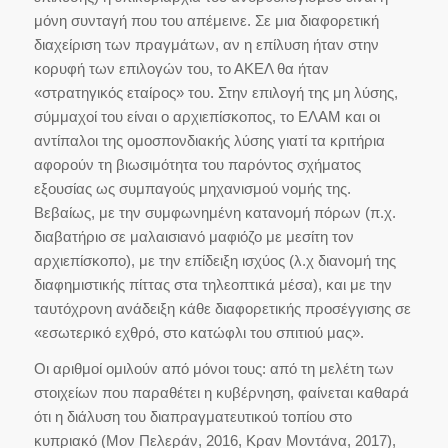
μόνη συνταγή που του απέμεινε. Σε μια διαφορετική
διαχείριση των πραγμάτων, αν η επίλυση ήταν στην
κορυφή των επιλογών του, το ΑΚΕΛ θα ήταν
«στρατηγικός εταίρος» του. Στην επιλογή της μη λύσης,
σύμμαχοί του είναι ο αρχιεπίσκοπος, το ΕΛΑΜ και οι
αντίπαλοι της ομοσπονδιακής λύσης γιατί τα κριτήρια
αφορούν τη βιωσιμότητα του παρόντος σχήματος
εξουσίας ως συμπαγούς μηχανισμού νομής της.
Βεβαίως, με την συμφωνημένη κατανομή πόρων (π.χ.
διαβατήριο σε μαλαισιανό μαφιόζο με μεσίτη τον
αρχιεπίσκοπο), με την επίδειξη ισχύος (λ.χ διανομή της
διαφημιστικής πίττας στα τηλεοπτικά μέσα), και με την
ταυτόχρονη ανάδειξη κάθε διαφορετικής προσέγγισης σε
«εσωτερικό εχθρό, στο κατώφλι του σπιτιού μας».
Οι αριθμοί ομιλούν από μόνοι τους: από τη μελέτη των
στοιχείων που παραθέτει η κυβέρνηση, φαίνεται καθαρά
ότι η διάλυση του διαπραγματευτικού τοπίου στο
κυπριακό (Μον Πελεράν, 2016, Κραν Μοντάνα, 2017),