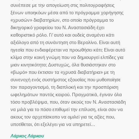
συνέπεσε με την απογείωση στις πολιτογραφήσεις
ξένων υποηκόων μέσα από το πρόγραμμα χορήγησης
«χρυσών» διαβατηρίων, στο οποίο πρόγραμμα το
δικηγορικό γραφείου του Ν. Αναστασιάδη έχει
καθοριστικό ρόλο. Γι’ αυτό και ουδείς αναμένει κάτι
αξιόλογο από τη συνάντηση στο Βερολίνο. Είναι αυτή
ηγεσία που ενδιαφέρεται να προωθήσει κάτι; Είναι αυτό
κλίμα στην κοινή γνώμη που να δημιουργεί ελπίδες για
μιαν κινητικότητα; Δυστυχώς, όλα θυσιάστηκαν στο
«βωμό» που έκτισαν τα «χρυσά διαβατήρια» με τη
συνενοχή ενός συστήμστος εξουσίας που μυθοποίησε
τον παραγοντισμό, τη διαπλοκή και την προσπόριση
ωφελημάτων παντός καιρού. Πραγματικά, έγιναν όλα
τόσο προβλέψιμα, που, όταν ακούς τον Ν. Αναστασιάδη
να μιλά για το πόσο επιθυμεί την επίλυση, είναι σαν να
ακους τον αρχεπίσκοπο να ομιλεί για τις αξίες που,
υποτίθεται, ότι εξελέγει για να υπηρετεί…
Λάρκος Λάρκου