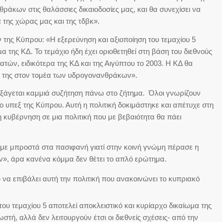
ράκων στις θαλάσσιες δικαιοδοσίες μας, και θα συνεχίσει να
 της χώρας μας και της τδβκ».
της Κύπρου: «Η εξερεύνηση και αξιοποίηση του τεμαχίου 5
α της ΚΔ. Το τεμάχιο ήδη έχει οριοθετηθεί στη βάση του διεθνούς
τών, ειδικότερα της ΚΔ και της Αιγύπτου το 2003. Η ΚΔ θα
κή της στον τομέα των υδρογονανθράκων».
εξάγεται καμμιά συζήτηση πάνω στο ζήτημα. Όλοι γνωρίζουν
το υπεξ της Κύπρου. Αυτή η πολιτική δοκιμάστηκε και απέτυχε στη
η κυβέρνηση σε μια πολιτική που με βεβαιότητα θα πάει
ύμε μπροστά στα πασιφανή γιατί στην κοινή γνώμη πέρασε η
αλόν», άρα κανένα κόμμα δεν θέτει το απλό ερώτημα.
χύ να επιβάλει αυτή την πολιτική που ανακοινώνει το κυπριακό
ου τεμαχίου 5 αποτελεί αποκλειστικό και κυρίαρχο δικαίωμα της
τή, αλλά δεν λειτουργούν έτσι οι διεθνείς σχέσεις- από την