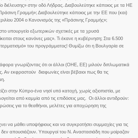
ο διέλευσης» στην οδό Λήδρας. Διαβουλεύτηκε κάποιος με τα ΗΕ
«Πράσινη Γραμμή»; Διαβουλεύτηκε κάποιος με την ΕΕ που (και)
Απριλίου 2004 ο Κανονισμός της «Πράσινης Γραμμής»;
στο υπουργείο εξωτερικών σχετικές με τα χρυσά
κειται στους κανόνες μας». Τι έκανε η κυβέρνηση; Στα 6.500
«τερματισμό» του προγράμματος! Θυμίζω ότι η Βουλγαρία σε
άφορα γνωρίζοντας ότι οι άλλοι (ΟΗΕ, ΕΕ) μιλούν διπλωματικά
ς. Αν εκφραστούν διαφωνίες είναι βέβαιοι πως θα τις
μη.
ίζει στην Κύπρο-ένα νησί υπό κατοχή, χωρίς αξιοπιστία, με
ογείται από καμμία από τις επιδόσεις μας. Οι άλλοι αντιδρούν:
ρώσεις για το θεαθήναι, μελέτες για αποχώρηση της
ει να μάθει υποψήφιους και να συγκροτήσει συμμαχίες για τις
 δεν απουσιάζουν. Υπουργοί του Ν. Αναστασιάδη που μοίραζαν