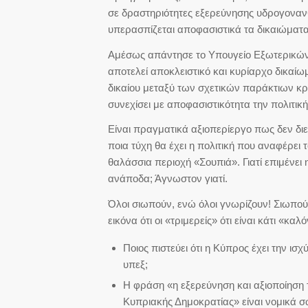
σε δραστηριότητες εξερεύνησης υδρογονανθ
υπερασπίζεται αποφασιστικά τα δικαιώματα
Αμέσως απάντησε το Υπουγείο Εξωτερικών 
αποτελεί αποκλειστικό και κυρίαρχο δικαίωμ
δικαίου μεταξύ των σχετικών παράκτιων κρα
συνεχίσει με αποφασιστικότητα την πολιτι
Είναι πραγματικά αξιοπερίεργο πως δεν δι
ποια τύχη θα έχει η πολιτική που αναφέρει 
θαλάσσια περιοχή «Σουπιά». Γιατί επιμένει 
ανάποδα; Άγνωστον γιατί.
Όλοι σιωπούν, ενώ όλοι γνωρίζουν! Σιωπο
εικόνα ότι οι «τριμερείς» ότι είναι κάτι «κ
Ποιος πιστεύει ότι η Κύπρος έχει την ισ
υπεξ;
Η φράση «η εξερεύνηση και αξιοποίηση τ
Κυπριακής Δημοκρατίας» είναι νομικά σωσ