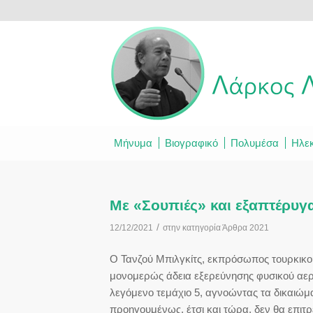
Μήνυμα
Βιογραφικό
Πολυμέσα
Ηλεκ
Με «Σουπιές» και εξαπτέρυγ
/
12/12/2021
στην κατηγορία
Άρθρα 2021
Ο Τανζού Μπιλγκίτς, εκπρόσωπος τουρκικο
μονομερώς άδεια εξερεύνησης φυσικού αερίο
λεγόμενο τεμάχιο 5, αγνοώντας τα δικαιώμ
προηγουμένως, έτσι και τώρα, δεν θα επιτρ