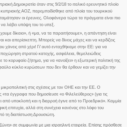
ριακή Δημοκρατία όταν στις 9/2/18 το ιταλικό ερευνητικό πλοίο
 κυπριακής ΑΟΖ, παρεμποδίσθηκε από πλοία του τουρκικού
Σταμάτησαν οι έρευνες. Ολοφάνερα τώρα τα πράγματα είναι πιο
 να λάβει υπόψη του το υπεξ.
έχουμε δίκαιο», ή «μα, να τα παραιτήσουμε», η απάντηση είναι
ι και απερίσκεπτη. Μπορείς να δίνεις μάχες και να κερδίζεις
που χάνεις από χέρι! Γι’ αυτό ενταχθήκαμε στην ΕΕ: για να
αποχώρηση στρατού κατοχής, ασφάλεια, θεμελειώδεις
ε το κορυφαίο ζήτημα, για να «ανοίξει» η εξωτερική πολιτική της
 φαύλο κύκλο κυρώσεων που δεν θα έρθουν και να γεμίζει την
 μικροπολιτική στις σχέσεις με τον ΟΗΕ και την ΕΕ. Ο
«τα έγγραφα που δημοσίευσε «ο Φιλελεύθερος» (για τις
 από υποκλοπή και η διαρροή έγινε από το Προεδρικό». Καμμία
ική επιτυχία, αλλά στη συνέχεια κανένας στο λόφο του
από τη διαπίστωση Δρουσιώτη.
ζώνη» σε συμφωνία με μια ισραηλινή εταιρεία. Επίσης πρόσθεσε