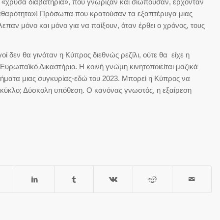
τα «χρυσά διαβατήρια», που γνώριζαν και σιωπούσαν, έρχονταν
αθαρότητα»! Πρόσωπα που κρατούσαν τα εξαπτέρυγα μιας
παν μόνο και μόνο για να παίξουν, όταν έρθει ο χρόνος, τους
 δεν θα γινόταν η Κύπρος διεθνώς ρεζίλι, ούτε θα είχε η
Ευρωπαϊκό Δικαστήριο. Η κοινή γνώμη κινητοποιείται μαζικά
τήματα μιας συγκυρίας-εδώ του 2023. Μπορεί η Κύπρος να
ο κύκλο; Δύσκολη υπόθεση. Ο κανόνας γνωστός, η εξαίρεση