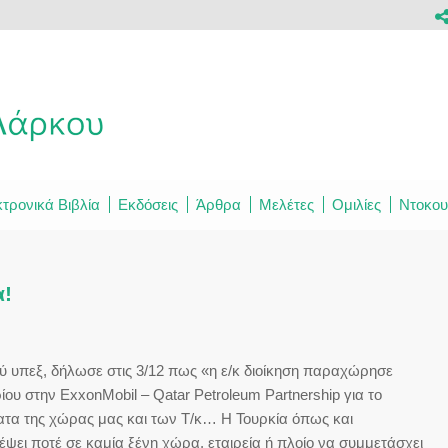
τρονικά Βιβλία
Εκδόσεις
Άρθρα
Μελέτες
Ομιλίες
Ντοκου
α!
ύ υπεξ, δήλωσε στις 3/12 πως «η ε/κ διοίκηση παραχώρησε
υ στην ExxonMobil – Qatar Petroleum Partnership για το
ατα της χώρας μας και των Τ/κ… Η Τουρκία όπως και
έψει ποτέ σε καμία ξένη χώρα, εταιρεία ή πλοίο να συμμετάσχει