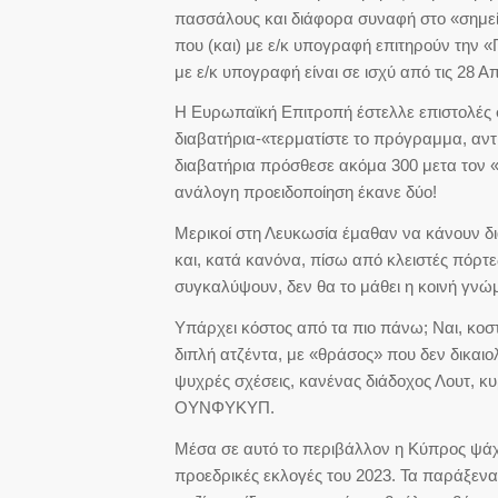
πασσάλους και διάφορα συναφή στο «σημεί
που (και) με ε/κ υπογραφή επιτηρούν την 
με ε/κ υπογραφή είναι σε ισχύ από τις 28 
Η Ευρωπαϊκή Επιτροπή έστελλε επιστολές 
διαβατήρια-«τερματίστε το πρόγραμμα, αντί
διαβατήρια πρόσθεσε ακόμα 300 μετα τον 
ανάλογη προειδοποίηση έκανε δύο!
Μερικοί στη Λευκωσία έμαθαν να κάνουν δι
και, κατά κανόνα, πίσω από κλειστές πόρτε
συγκαλύψουν, δεν θα το μάθει η κοινή γνώ
Υπάρχει κόστος από τα πιο πάνω; Ναι, κοστ
διπλή ατζέντα, με «θράσος» που δεν δικαιολ
ψυχρές σχέσεις, κανένας διάδοχος Λουτ, κυ
ΟΥΝΦΥΚΥΠ.
Μέσα σε αυτό το περιβάλλον η Κύπρος ψάχν
προεδρικές εκλογές του 2023. Τα παράξενα