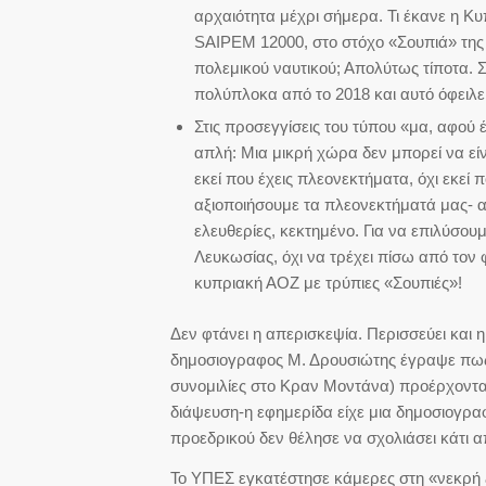
αρχαιότητα μέχρι σήμερα. Τι έκανε η Κυπ
SAIPEM 12000, στο στόχο «Σουπιά» της
πολεμικού ναυτικού; Απολύτως τίποτα. 
πολύπλοκα από το 2018 και αυτό όφειλε
Στις προσεγγίσεις του τύπου «μα, αφού 
απλή: Μια μικρή χώρα δεν μπορεί να είνα
εκεί που έχεις πλεονεκτήματα, όχι εκεί 
αξιοποιήσουμε τα πλεονεκτήματά μας- 
ελευθερίες, κεκτημένο. Για να επιλύσουμ
Λευκωσίας, όχι να τρέχει πίσω από τον
κυπριακή ΑΟΖ με τρύπιες «Σουπιές»!
Δεν φτάνει η απερισκεψία. Περισσεύει και η
δημοσιογραφος Μ. Δρουσιώτης έγραψε πως 
συνομιλίες στο Κραν Μοντάνα) προέρχονται
διάψευση-η εφημερίδα είχε μια δημοσιογραφ
προεδρικού δεν θέλησε να σχολιάσει κάτι 
Το ΥΠΕΣ εγκατέστησε κάμερες στη «νεκρή 