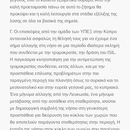
καλή προετοιμασία πάνω σε αυτό το ζήτημα θα
προκύψει και η καλή λειτουργία στα στάδια εξέλιξης της
λύσης σε όλα τα βασικά της σημεία.
Γ. Οι επισκέψεις από την ομάδα των ΥΠΕΞ στην Κύπρο
αντανακλά ασφαλώς τη θέλησή τους για να έχουμε ένα
σήμα αλλαγής στη νήσο σε μια περίοδο ιδιαίτερα σκληρή
που συνδέεται με την τρομοκρατία, την δράση του ISIL.
Η παγκόσμια κινητοποίηση για την αντιμετώπιση της
τρομοκρατίας συνδέεται, εκτός άλλων, και με την
προσπάθεια επίλυσης προβλημάτων στην πιο
ταραγμένη περοχή του πλανήτη όπως το συριακό και το
μεσανατολικό και στην ευρεία γειτονιά μας, το κυπριακό.
Ένα μήνυμα αλλαγής από την Λευκωσία, ένα μήνυμα
μετάβασης από την αστάθεια στη σταθερότητα, ισούται
με δημιουργική συμβολή της νήσου στη γενικότερη
προσπάθεια για διεύρυνση του κύκλου των χωρών που
θα αποτελούν παράγοντα σταθερότητας στην περιοχή. Η
ένταξη της νήσου στον κύκλο των χωρών που παρέχουν