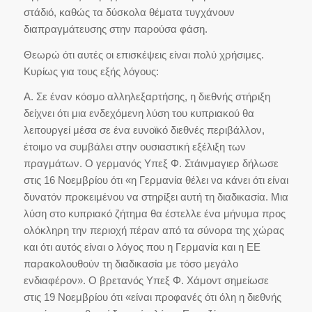
στάδιό, καθώς τα δύσκολα θέματα τυγχάνουν
διαπραγμάτευσης στην παρούσα φάση.
Θεωρώ ότι αυτές οι επισκέψεις είναι πολύ χρήσιμες.
Κυρίως για τους εξής λόγους:
Α. Σε έναν κόσμο αλληλεξαρτήσης, η διεθνής στήριξη
δείχνει ότι μια ενδεχόμενη λύση του κυπριακού θα
λειτουργεί μέσα σε ένα ευνοϊκό διεθνές περιβάλλον,
έτοιμο να συμβάλει στην ουσιαστική εξέλιξη των
πραγμάτων. Ο γερμανός Υπεξ Φ. Στάινμαγιερ δήλωσε
στις 16 Νοεμβρίου ότι «η Γερμανία θέλει να κάνει ότι είναι
δυνατόν προκειμένου να στηρίξει αυτή τη διαδικασία. Μια
λύση στο κυπριακό ζήτημα θα έστελλε ένα μήνυμα προς
ολόκληρη την περιοχή πέραν από τα σύνορα της χώρας
και ότι αυτός είναι ο λόγος που η Γερμανία και η ΕΕ
παρακολουθούν τη διαδικασία με τόσο μεγάλο
ενδιαφέρον». Ο βρετανός Υπεξ Φ. Χάμοντ σημείωσε
στις 19 Νοεμβρίου ότι «είναι προφανές ότι όλη η διεθνής