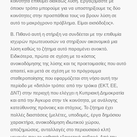
κοινότητα επιθυμεί διακαώς λύση. Εργαζόμαστε με
όποιον τρόπο μπορούμε για να υποστηρίξουμε τις δύο
κοινότητες στην προσπάθεια τους να βρουν λύση σε
αυτό το μακρόχρονο πρόβλημα. Είμαι αισιόδοξος».
Β. Πιθανό αυτή η στήριξη να συνδέεται με την επιθυμία
ισχυρών πρωτευουσών να στηρίξουν οικονομικά μια
λύση καθώς το ζήτημα αυτό παραμένει ανοικτό.
Ειδικότερα, πρώτα σε σχέση με το κόστος
ανοικοδόμησης της λύσης και τις προετοιμασίες που αυτό
απαιτεί, και μετά σε σχέση με το πρόγραμμα
σταθεροποίησης που εφαρμόζεται στη νήσο αυτή την
περίοδο με «διπλό» τρόπο: από την τρόικα (ΕΚΤ, ΕΕ,
ΔΝΤ) στην περιοχή που ελέγχει η Κυπριακή Δημοκρατία
και από την Άγκυρα στην τ/κ κοινότητα, με ανάλογης
κατεύθυνσης πρόνοιες και στόχους. Το ζήτημα έχει
πολλές διαστάσεις (μελέτες, υποδομές, έργα δημόσιου
χαρακτήρα, ανοικοδόμηση ιδιωτικού χώρου,
αποζημιώσεις, ανταλλαγές στο περιουσιακό κλπ)
γεγονός που το καθιστά εξαιρετικά σοβαρό. Από την