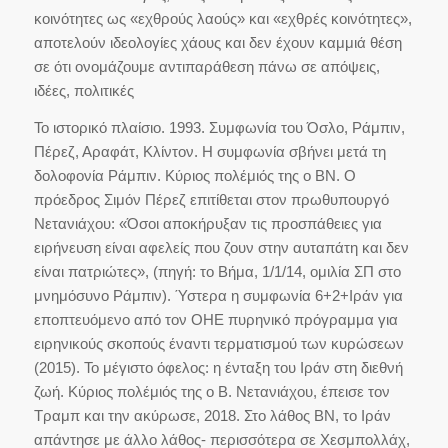
κοινότητες ως «εχθρούς λαούς» και «εχθρές κοινότητες»,
αποτελούν ιδεολογίες χάους και δεν έχουν καμμιά θέση
σε ότι ονομάζουμε αντιπαράθεση πάνω σε απόψεις,
ιδέες, πολιτικές
Το ιστορικό πλαίσιο. 1993. Συμφωνία του Όσλο, Ράμπιν,
Πέρεζ, Αραφάτ, Κλίντον. Η συμφωνία σβήνει μετά τη
δολοφονία Ράμπιν. Κύριος πολέμιός της ο ΒΝ. Ο
πρόεδρος Σιμόν Πέρεζ επιτίθεται στον πρωθυπουργό
Νετανιάχου: «Όσοι αποκήρυξαν τις προσπάθειες για
ειρήνευση είναι αφελείς που ζουν στην αυταπάτη και δεν
είναι πατριώτες», (πηγή: το Βήμα, 1/1/14, ομιλία ΣΠ στο
μνημόσυνο Ράμπιν). Ύστερα η συμφωνία 6+2+Ιράν για
εποπτευόμενο από τον ΟΗΕ πυρηνικό πρόγραμμα για
ειρηνικούς σκοπούς έναντι τερματισμού των κυρώσεων
(2015). Το μέγιστο όφελος: η ένταξη του Ιράν στη διεθνή
ζωή. Κύριος πολέμιός της ο Β. Νετανιάχου, έπεισε τον
Τραμπ και την ακύρωσε, 2018. Στο λάθος ΒΝ, το Ιράν
απάντησε με άλλο λάθος- περισσότερα σε Χεσμπολλάχ,