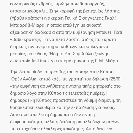
εσωτερικούς εχθρούς- πρώην πρωθυπουργούς,
στρατιωτικούς κλπ. Στην κορυφή της βιοτεχνίας λάσπης
(«βαθύ κράτος») η ακέραιη Γενική Εισαγγελέας Γκαλί
Μπααράβ-Μιάρα, η οποία επελέγη με ανοικτή,
αξιοκρατική διαδικασία από την κυβέρνηση Μπένετ. Γιατί
«βαθύ κράτος»; Για να πετά λάσπη, ο ίδιος που κρατά
διαρκώς τον ανεμιστήρα, καθ’ έξιν και επιλεγμένα,
μεσσίας του είδους. Ήδη το Υπ. Συμβούλιο ξεκίνησε
διαδικασία fast truck για απομάκρυνση της Γ. Μ. Μιάρα.
Την ίδια περίοδο, ο πρέσβης του Ισραήλ στην Κύπρο
Ορέν Ανόλικ, καταδικάζει με γραπτή του δήλωση (25/6)
«την εμφάνιση ασυνήθιστης αντισημιτικής ρητορικής στο
δημόσιο λόγο στην Κύπρο τις τελευταίες ημέρες. Η
δημοκρατική Κύπρος προστατεύει τη νόμιμη διαμονή, τη
θρησκευτική ελευθερία και την εκπαίδευση για όλους.
Αυτό που απειλεί τη δημοκρατία δεν είναι η
διαφορετικότητα, αλλά η διάδοση μισαλλόδοξων μύθων
που στοχεύουν ολόκληρες κοινότητες. Αυτό δεν είναι