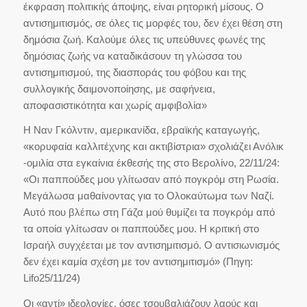
έκφραση πολιτικής άποψης, είναι ρητορική μίσους. Ο
αντισημιτισμός, σε όλες τις μορφές του, δεν έχει θέση στη
δημόσια ζωή. Καλούμε όλες τις υπεύθυνες φωνές της
δημόσιας ζωής να καταδικάσουν τη γλώσσα του
αντισημιτισμού, της διασποράς του φόβου και της
συλλογικής δαιμονοποίησης, με σαφήνεια,
αποφασιστικότητα και χωρίς αμφιβολία»
Η Ναν Γκόλντιν, αμερικανίδα, εβραϊκής καταγωγής,
«κορυφαία καλλιτέχνης και ακτιβίστρια» σχολιάζει Ανόλικ
-ομιλία στα εγκαίνια έκθεσής της στο Βερολίνο, 22/11/24:
«Οι παππούδες μου γλίτωσαν από πογκρόμ στη Ρωσία.
Μεγάλωσα μαθαίνοντας για το Ολοκαύτωμα των Ναζί.
Αυτό που βλέπω στη Γάζα μού θυμίζει τα πογκρόμ από
τα οποία γλίτωσαν οι παππούδες μου. Η κριτική στο
Ισραήλ συγχέεται με τον αντισημιτισμό. Ο αντισιωνισμός
δεν έχει καμία σχέση με τον αντισημιτισμό» (Πηγη:
Lifο25/11/24)
Οι «αντί» ιδεολογίες, όσες τσουβαλιάζουν λαούς και