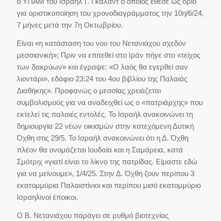
ο ΥΠΑΜ του Ισραήλ Γ. Γκάλαντ ο οποίος έθεσε ως όριο
για οριστικοποίηση του χρονοδιαγράμματος την 10η/6/24,
7 μήνες μετά την 7η Οκτωβρίου.
Είναι «η κατάσταση του νου του Νετανιάχου σχεδόν
μεσσιανική»; Πριν να επιτεθεί στο Ιράν πήγε στο «τείχος
των δακρύων» και έγραψε: «Ο λαός θα εγερθεί σαν
λιοντάρι», εδάφιο 23:24 του 4ου βιβλίου της Παλαιάς
Διαθήκης». Προφανώς ο μεσσίας χρειάζεται
συμβολισμούς για να αναδειχθεί ως ο «πατριάρχης» που
εκτελεί τις παλαιές εντολές. Το Ισραήλ ανακοινώνει τη
δημιουργία 22 νέων οικισμών στην κατεχόμενη Δυτική
Όχθη στις 29/5. Το Ισραήλ ανακοινώνει ότι η Δ. Όχθη
πλέον θα ονομάζεται Ιουδαία και η Σαμάρεια, κατά
Σμότριχ «γιατί είναι το λίκνο της πατρίδας. Είμαστε εδώ
για να μείνουμε», 1/4/25. Στην Δ. Όχθη ζουν περίπου 3
εκατομμύρια Παλαιστίνιοι και περίπου μισό εκατομμύριο
Ισραηλινοί έποικοι.
Ο Β. Νετανιάχου παράγει σε ρυθμό βιοτεχνίας