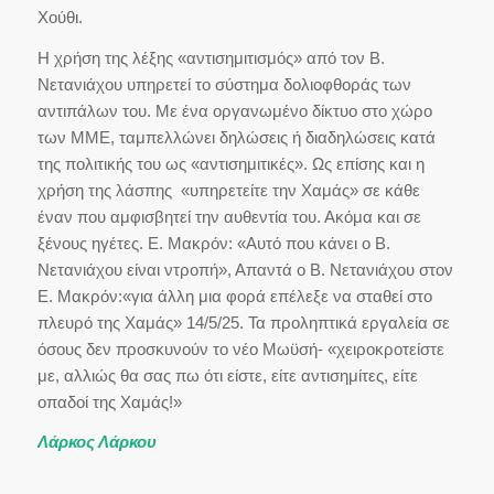
Χούθι.
Η χρήση της λέξης «αντισημιτισμός» από τον Β.
Νετανιάχου υπηρετεί το σύστημα δολιοφθοράς των
αντιπάλων του. Με ένα οργανωμένο δίκτυο στο χώρο
των ΜΜΕ, ταμπελλώνει δηλώσεις ή διαδηλώσεις κατά
της πολιτικής του ως «αντισημιτικές». Ως επίσης και η
χρήση της λάσπης «υπηρετείτε την Χαμάς» σε κάθε
έναν που αμφισβητεί την αυθεντία του. Ακόμα και σε
ξένους ηγέτες. Ε. Μακρόν: «Αυτό που κάνει ο Β.
Νετανιάχου είναι ντροπή», Απαντά ο Β. Νετανιάχου στον
Ε. Μακρόν:«για άλλη μια φορά επέλεξε να σταθεί στο
πλευρό της Χαμάς» 14/5/25. Τα προληπτικά εργαλεία σε
όσους δεν προσκυνούν το νέο Μωϋσή- «χειροκροτείστε
με, αλλιώς θα σας πω ότι είστε, είτε αντισημίτες, είτε
οπαδοί της Χαμάς!»
Λάρκος Λάρκου