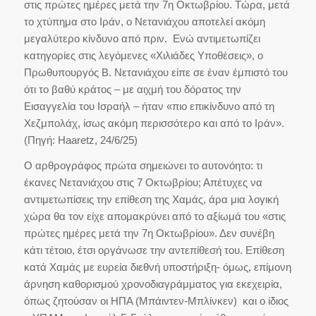
στις πρώτες ημέρες μετά την 7η Οκτωβρίου. Τώρα, μετά
το χτύπημα στο Ιράν, ο Νετανιάχου αποτελεί ακόμη
μεγαλύτερο κίνδυνο από πριν. Ενώ αντιμετωπίζει
κατηγορίες στις λεγόμενες «Χιλιάδες Υποθέσεις», ο
Πρωθυπουργός Β. Νετανιάχου είπε σε έναν έμπιστό του
ότι το βαθύ κράτος – με αιχμή του δόρατος την
Εισαγγελία του Ισραήλ – ήταν «πιο επικίνδυνο από τη
Χεζμπολάχ, ίσως ακόμη περισσότερο και από το Ιράν».
(Πηγή: Haaretz, 24/6/25)
Ο αρθρογράφος πρώτα σημειώνει το αυτονόητο: τι
έκανες Νετανιάχου στις 7 Οκτωβρίου; Απέτυχες να
αντιμετωπίσεις την επίθεση της Χαμάς, άρα μια λογική
χώρα θα τον είχε απομακρύνει από το αξίωμά του «στις
πρώτες ημέρες μετά την 7η Οκτωβρίου». Δεν συνέβη
κάτι τέτοιο, έτσι οργάνωσε την αντεπίθεσή του. Επίθεση
κατά Χαμάς με ευρεία διεθνή υποστήριξη- όμως, επίμονη
άρνηση καθορισμού χρονοδιαγράμματος για εκεχειρία,
όπως ζητούσαν οι ΗΠΑ (Μπάιντεν-Μπλίνκεν) και ο ίδιος