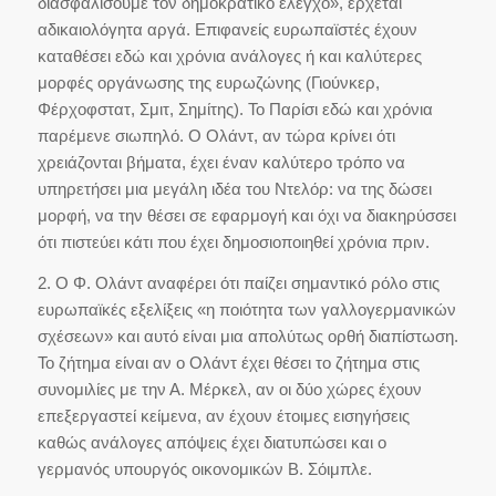
διασφαλίσουμε τον δημοκρατικό έλεγχο», έρχεται
αδικαιολόγητα αργά. Επιφανείς ευρωπαϊστές έχουν
καταθέσει εδώ και χρόνια ανάλογες ή και καλύτερες
μορφές οργάνωσης της ευρωζώνης (Γιούνκερ,
Φέρχοφστατ, Σμιτ, Σημίτης). Το Παρίσι εδώ και χρόνια
παρέμενε σιωπηλό. Ο Ολάντ, αν τώρα κρίνει ότι
χρειάζονται βήματα, έχει έναν καλύτερο τρόπο να
υπηρετήσει μια μεγάλη ιδέα του Ντελόρ: να της δώσει
μορφή, να την θέσει σε εφαρμογή και όχι να διακηρύσσει
ότι πιστεύει κάτι που έχει δημοσιοποιηθεί χρόνια πριν.
2. Ο Φ. Ολάντ αναφέρει ότι παίζει σημαντικό ρόλο στις
ευρωπαϊκές εξελίξεις «η ποιότητα των γαλλογερμανικών
σχέσεων» και αυτό είναι μια απολύτως ορθή διαπίστωση.
Το ζήτημα είναι αν ο Ολάντ έχει θέσει το ζήτημα στις
συνομιλίες με την Α. Μέρκελ, αν οι δύο χώρες έχουν
επεξεργαστεί κείμενα, αν έχουν έτοιμες εισηγήσεις
καθώς ανάλογες απόψεις έχει διατυπώσει και ο
γερμανός υπουργός οικονομικών Β. Σόιμπλε.