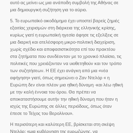
αυτό ας μείνει ως μια ανάποδη συμβολή της Αθήνας σε
μια δημιουργική συζήτηση για το αύριο.
5. Το ευρωπαϊκό οικοδόμημα έχει υποστεί βαρείς ζημιές
εξαιτίας χειρισμών στη διάρκεια της ελληνικής κρίσης,
κυρίως γιατί η ευρωπαϊκή ηγεσία άφησε τις εξελίξεις σε
μια διαρκή και ατελέσφορη μικρο-πολιτική διαχείριση,
χωρίς σχέδιο και αποφασιστικότητα επί του πρακτέου
στα ζητήματα που συνδέονταν με το χρονικό πλαίσιο, τις
πολιτικές που χρειάζονταν να υιοθετηθούν και τον τρόπο
των συζητήσεων. Η ΕΕ έχει ανάγκη από μια «νέα
αφήγηση» γιατί, όπως σημειώνει ο Ζαν Ντελόρ « η
Ευρώπη δεν είναι πλέον μια ηθική δύναμη -και λέω ηθική
με την καλή έννοια του όρου. Θα πρέπει να
αποκαταστήσουμε αυτήν την ηθική δύναμη που ήταν η
ισχύς της Ευρώπης σε άλλες περιόδους, όπως όταν
έπεσε το Τείχος του Βερολίνου».
Η περισότερη και καλύτερη ΕΕ, βρίσκεται στη σκέψη
Ντελόρ: «μια κυβέρνηση της ευρωζώνης, να