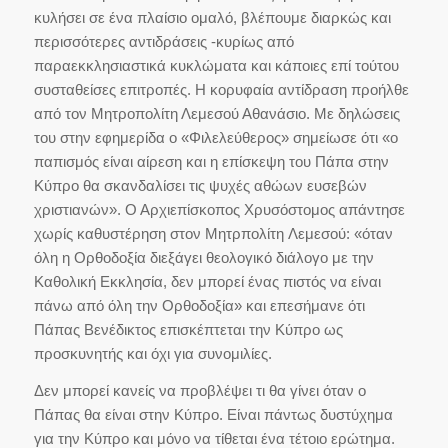
κυλήσει σε ένα πλαίσιο ομαλό, βλέπουμε διαρκώς και
περισσότερες αντιδράσεις -κυρίως από
παραεκκλησιαστικά κυκλώματα και κάποιες επί τούτου
συσταθείσες επιτροπές. Η κορυφαία αντίδραση προήλθε
από τον Μητροπολίτη Λεμεσού Αθανάσιο. Με δηλώσεις
του στην εφημερίδα ο «Φιλελεύθερος» σημείωσε ότι «ο
παπισμός είναι αίρεση και η επίσκεψη του Πάπα στην
Κύπρο θα σκανδαλίσει τις ψυχές αθώων ευσεβών
χριστιανών». Ο Αρχιεπίσκοπος Χρυσόστομος απάντησε
χωρίς καθυστέρηση στον Μητρπολίτη Λεμεσού: «όταν
όλη η Ορθοδοξία διεξάγει θεολογικό διάλογο με την
Καθολική Εκκλησία, δεν μπορεί ένας πιστός να είναι
πάνω από όλη την Ορθοδοξία» και επεσήμανε ότι
Πάπας Βενέδικτος επισκέπτεται την Κύπρο ως
προσκυνητής και όχι για συνομιλίες.
Δεν μπορεί κανείς να προβλέψει τι θα γίνει όταν ο
Πάπας θα είναι στην Κύπρο. Είναι πάντως δυστύχημα
για την Κύπρο και μόνο να τίθεται ένα τέτοιο ερώτημα.