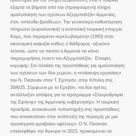
εξαρτά τα βήματα από την (προηγούμενη) πλήρη
ομαλοποίηση των σχέσεων Αζερμπαϊτζάν-Αρμενίας,
έτσι, «σπεύδει βραδέως». Την γενικότερη καθυστέρηση
πληρώνει (κυριολεκτικά) η ανατολική τουρκική επαρχία
Καρς, που παραμένει «εγκλωβισμένη» (1993) στην
οικονομική ασφυξία καθώς ο διάδρομος -οξυγόνο
έκλεισε, ώστε να πιεστεί η Αρμενία να κάνει
παραχωρήσεις έναντι του Αζερμπαϊτζάν. Επαφές
κορυφής: Στο πλαίσιο της προσπάθειας για ομαλοποίηση
των σχέσεων των δύο χωρών, η «επίσκεψη εργασίας»
του Ν. Πασινιάν στον Τ. Ερτογάν, στην Κ/πολη στις
20/6/25. Σύμφωνα με το Ερεβάν, «οι δύο ηγέτες
αντάλλαξαν απόψεις για το πρόγραμμα «Σταυροδρόμια
της Ειρήνης» της Αρμενικής κυβέρνησης». Η τουρκική
προεδρία, ανακοίνωσε «υποστήριξη στις προσπάθειες
που αποσκοπούν στην ανάπτυξη της περιοχής με μια
προσέγγιση αμοιβαίου οφέλους». Ο Ν. Πασινιάν
επισκέφθηκε την Άγκυρα το 2023, προκειμένου να