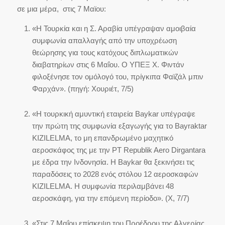
σε μια μέρα, στις 7 Μαϊου:
«Η Τουρκία και η Σ. Αραβία υπέγραψαν αμοιβαία
συμφωνία απαλλαγής από την υποχρέωση
θεώρησης για τους κατόχους διπλωματικών
διαβατηρίων στις 6 Μαΐου. Ο ΥΠΕΞ Χ. Φιντάν
φιλοξένησε τον ομόλογό του, πρίγκιπα Φαϊζάλ μπιν
Φαρχάν». (πηγή: Χουριέτ, 7/5)
«Η τουρκική αμυντική εταιρεία Baykar υπέγραψε
την πρώτη της συμφωνία εξαγωγής για το Bayraktar
KIZILELMA, το μη επανδρωμένο μαχητικό
αεροσκάφος της με την PT Republik Aero Dirgantara
με έδρα την Ινδονησία. Η Baykar θα ξεκινήσει τις
παραδόσεις το 2028 ενός στόλου 12 αεροσκαφών
KIZILELMA. Η συμφωνία περιλαμβάνει 48
αεροσκάφη, για την επόμενη περίοδο». (Χ, 7/7)
«Στις 7 Μαΐου επίσκεψη του Προέδρου της Αλγερίας