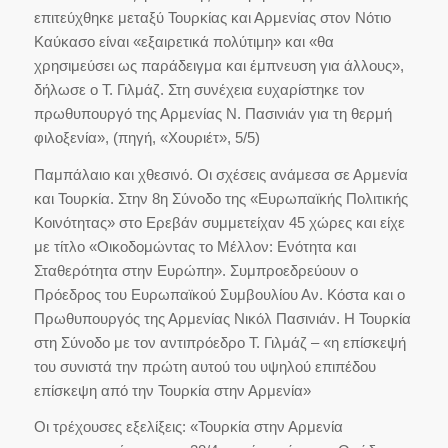
επιτεύχθηκε μεταξύ Τουρκίας και Αρμενίας στον Νότιο
Καύκασο είναι «εξαιρετικά πολύτιμη» και «θα
χρησιμεύσει ως παράδειγμα και έμπνευση για άλλους»,
δήλωσε ο Τ. Γιλμάζ. Στη συνέχεια ευχαρίστηκε τον
πρωθυπουργό της Αρμενίας Ν. Πασινιάν για τη θερμή
φιλοξενία», (πηγή, «Χουριέτ», 5/5)
Παμπάλαιο και χθεσινό. Οι σχέσεις ανάμεσα σε Αρμενία
και Τουρκία. Στην 8η Σύνοδο της «Ευρωπαϊκής Πολιτικής
Κοινότητας» στο Ερεβάν συμμετείχαν 45 χώρες και είχε
με τίτλο «Οικοδομώντας το Μέλλον: Ενότητα και
Σταθερότητα στην Ευρώπη». Συμπροεδρεύουν ο
Πρόεδρος του Ευρωπαϊκού Συμβουλίου Αν. Κόστα και ο
Πρωθυπουργός της Αρμενίας Νικόλ Πασινιάν. Η Τουρκία
στη Σύνοδο με τον αντιπρόεδρο Τ. Γιλμάζ – «η επίσκεψή
του συνιστά την πρώτη αυτού του υψηλού επιπέδου
επίσκεψη από την Τουρκία στην Αρμενία»
Οι τρέχουσες εξελίξεις: «Τουρκία στην Αρμενία