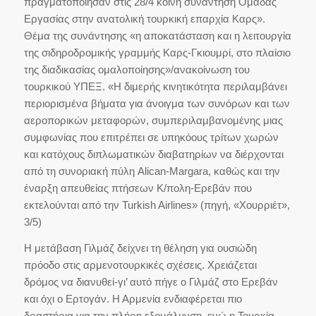
πραγματοποίησαν στις 28/4 κοινή συνάντηση Ομάδας
Εργασίας στην ανατολική τουρκική επαρχία Καρς».
Θέμα της συνάντησης «η αποκατάσταση και η λειτουργία
της σιδηροδρομικής γραμμής Καρς-Γκιουμρί, στο πλαίσιο
της διαδικασίας ομαλοποίησης»/ανακοίνωση του
τουρκικού ΥΠΕΞ. «Η διμερής κινητικότητα περιλαμβάνει
περιορισμένα βήματα για άνοιγμα των συνόρων και των
αεροπορικών μεταφορών, συμπεριλαμβανομένης μιας
συμφωνίας που επιτρέπει σε υπηκόους τρίτων χωρών
και κατόχους διπλωματικών διαβατηρίων να διέρχονται
από τη συνοριακή πύλη Alican-Margara, καθώς και την
έναρξη απευθείας πτήσεων Κ/πολη-Ερεβάν που
εκτελούνται από την Turkish Airlines» (πηγή, «Χουρριέτ»,
3/5)
Η μετάβαση Γιλμάζ δείχνει τη θέληση για ουσιώδη
πρόοδο στις αρμενοτουρκικές σχέσεις. Χρειάζεται
δρόμος να διανυθεί-γι’ αυτό πήγε ο Γιλμάζ στο Ερεβάν
και όχι ο Ερτογάν. Η Αρμενία ενδιαφέρεται πιο
δραστήρια για την πλήρη εξομάλυνση, ενώ η Τουρκία