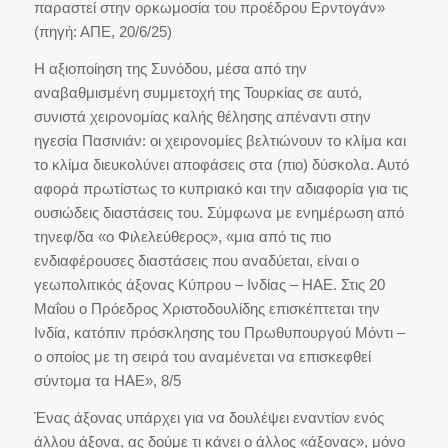
παραστεί στην ορκωμοσία του προέδρου Ερντογάν»
(πηγή: ΑΠΕ, 20/6/25)
Η αξιοποίηση της Συνόδου, μέσα από την
αναβαθμισμένη συμμετοχή της Τουρκίας σε αυτό,
συνιστά χειρονομίας καλής θέλησης απέναντι στην
ηγεσία Πασινιάν: οι χειρονομίες βελτιώνουν το κλίμα και
το κλίμα διευκολύνει αποφάσεις στα (πιο) δύσκολα. Αυτό
αφορά πρωτίστως το κυπριακό και την αδιαφορία για τις
ουσιώδεις διαστάσεις του. Σύμφωνα με ενημέρωση από
τηνεφ/δα «ο Φιλελεύθερος», «μια από τις πιο
ενδιαφέρουσες διαστάσεις που αναδύεται, είναι ο
γεωπολιτικός άξονας Κύπρου – Ινδίας – ΗΑΕ. Στις 20
Μαΐου ο Πρόεδρος Χριστοδουλίδης επισκέπτεται την
Ινδία, κατόπιν πρόσκλησης του Πρωθυπουργού Μόντι –
ο οποίος με τη σειρά του αναμένεται να επισκεφθεί
σύντομα τα ΗΑΕ», 8/5
Ένας άξονας υπάρχει για να δουλέψει εναντίον ενός
άλλου άξονα, ας δούμε τι κάνει ο άλλος «άξονας», μόνο