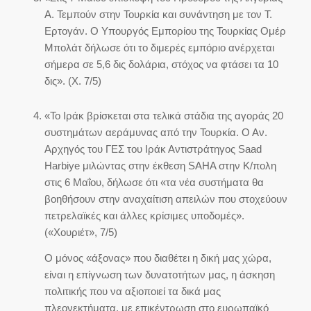
Α. Τεμπούν στην Τουρκία και συνάντηση με τον Τ.
Ερτογάν. Ο Υπουργός Εμπορίου της Τουρκίας Ομέρ
Μπολάτ δήλωσε ότι το διμερές εμπόριο ανέρχεται
σήμερα σε 5,6 δις δολάρια, στόχος να φτάσει τα 10
δις». (Χ. 7/5)
«Το Ιράκ βρίσκεται στα τελικά στάδια της αγοράς 20
συστημάτων αεράμυνας από την Τουρκία. Ο Αν.
Αρχηγός του ΓΕΣ του Ιράκ Αντιστράτηγος Saad
Harbiye μιλώντας στην έκθεση SAHA στην Κ/πολη
στις 6 Μαΐου, δήλωσε ότι «τα νέα συστήματα θα
βοηθήσουν στην αναχαίτιση απειλών που στοχεύουν
πετρελαϊκές και άλλες κρίσιμες υποδομές».
(«Χουριέτ», 7/5)
Ο μόνος «άξονας» που διαθέτει η δική μας χώρα,
είναι η επίγνωση των δυνατοτήτων μας, η άσκηση
πολιτικής που να αξιοποιεί τα δικά μας
πλεονεκτήματα, με επικέντρωση στο ευρωπαϊκό