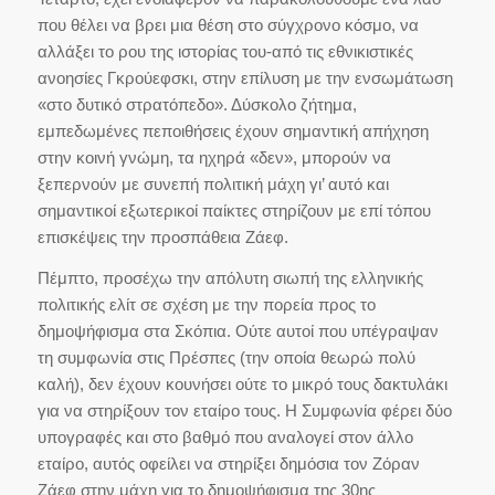
που θέλει να βρει μια θέση στο σύγχρονο κόσμο, να
αλλάξει το ρου της ιστορίας του-από τις εθνικιστικές
ανοησίες Γκρούεφσκι, στην επίλυση με την ενσωμάτωση
«στο δυτικό στρατόπεδο». Δύσκολο ζήτημα,
εμπεδωμένες πεποιθήσεις έχουν σημαντική απήχηση
στην κοινή γνώμη, τα ηχηρά «δεν», μπορούν να
ξεπερνούν με συνεπή πολιτική μάχη γι’ αυτό και
σημαντικοί εξωτερικοί παίκτες στηρίζουν με επί τόπου
επισκέψεις την προσπάθεια Ζάεφ.
Πέμπτο, προσέχω την απόλυτη σιωπή της ελληνικής
πολιτικής ελίτ σε σχέση με την πορεία προς το
δημοψήφισμα στα Σκόπια. Ούτε αυτοί που υπέγραψαν
τη συμφωνία στις Πρέσπες (την οποία θεωρώ πολύ
καλή), δεν έχουν κουνήσει ούτε το μικρό τους δακτυλάκι
για να στηρίξουν τον εταίρο τους. Η Συμφωνία φέρει δύο
υπογραφές και στο βαθμό που αναλογεί στον άλλο
εταίρο, αυτός οφείλει να στηρίξει δημόσια τον Ζόραν
Ζάεφ στην μάχη για το δημοψήφισμα της 30ης