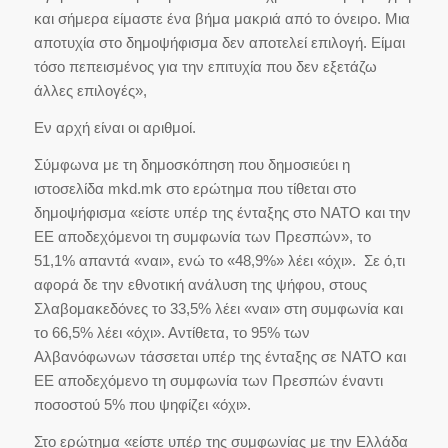
και σήμερα είμαστε ένα βήμα μακριά από το όνειρο. Μια
αποτυχία στο δημοψήφισμα δεν αποτελεί επιλογή. Είμαι
τόσο πεπεισμένος για την επιτυχία που δεν εξετάζω
άλλες επιλογές»,
Εν αρχή είναι οι αριθμοί.
Σύμφωνα με τη δημοσκόπηση που δημοσιεύει η
ιστοσελίδα mkd.mk στο ερώτημα που τίθεται στο
δημοψήφισμα «είστε υπέρ της ένταξης στο ΝΑΤΟ και την
ΕΕ αποδεχόμενοι τη συμφωνία των Πρεσπών», το
51,1% απαντά «ναι», ενώ το «48,9%» λέει «όχι». Σε ό,τι
αφορά δε την εθνοτική ανάλυση της ψήφου, στους
Σλαβομακεδόνες το 33,5% λέει «ναι» στη συμφωνία και
το 66,5% λέει «όχι». Αντίθετα, το 95% των
Αλβανόφωνων τάσσεται υπέρ της ένταξης σε ΝΑΤΟ και
ΕΕ αποδεχόμενο τη συμφωνία των Πρεσπών έναντι
ποσοστού 5% που ψηφίζει «όχι».
Στο ερώτημα «είστε υπέρ της συμφωνίας με την Ελλάδα