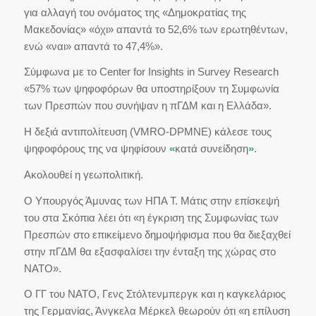
για αλλαγή του ονόματος της «Δημοκρατίας της
Μακεδονίας» «όχι» απαντά το 52,6% των ερωτηθέντων,
ενώ «ναι» απαντά το 47,4%».
Σύμφωνα με το
Center for Insights in Survey Research
«57% των ψηφοφόρων θα υποστηρίξουν τη Συμφωνία
των Πρεσπών που συνήψαν η πΓΔΜ και η Ελλάδα».
Η δεξιά αντιπολίτευση (VMRO-DPMNE) κάλεσε τους
ψηφοφόρους της να ψηφίσουν
«
κατά συνείδηση
»
.
Ακολουθεί η γεωπολιτική.
Ο Υπουργός Άμυνας των ΗΠΑ Τ. Μάτις στην επίσκεψή
του στα Σκόπια λέει ότι «η έγκριση της Συμφωνίας των
Πρεσπών στο επικείμενο δημοψήφισμα που θα διεξαχθεί
στην πΓΔΜ θα εξασφαλίσει την ένταξη της χώρας στο
ΝΑΤΟ».
Ο ΓΓ του ΝΑΤΟ, Γενς Στόλτενμπεργκ και η καγκελάριος
της Γερμανίας, Άνγκελα Μέρκελ θεωρούν ότι «η επίλυση