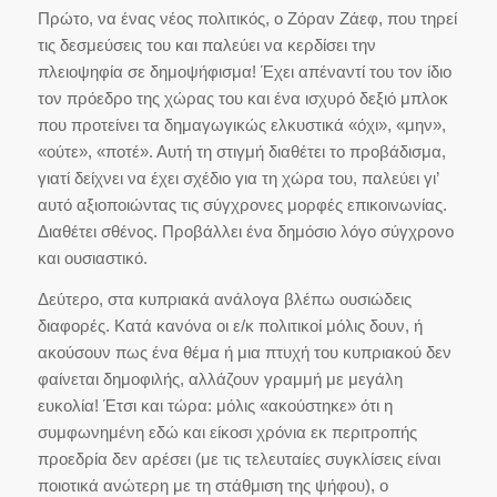
Πρώτο, να ένας νέος πολιτικός, ο Ζόραν Ζάεφ, που τηρεί
τις δεσμεύσεις του και παλεύει να κερδίσει την
πλειοψηφία σε δημοψήφισμα! Έχει απέναντί του τον ίδιο
τον πρόεδρο της χώρας του και ένα ισχυρό δεξιό μπλοκ
που προτείνει τα δημαγωγικώς ελκυστικά «όχι», «μην»,
«ούτε», «ποτέ». Αυτή τη στιγμή διαθέτει το προβάδισμα,
γιατί δείχνει να έχει σχέδιο για τη χώρα του, παλεύει γι’
αυτό αξιοποιώντας τις σύγχρονες μορφές επικοινωνίας.
Διαθέτει σθένος. Προβάλλει ένα δημόσιο λόγο σύγχρονο
και ουσιαστικό.
Δεύτερο, στα κυπριακά ανάλογα βλέπω ουσιώδεις
διαφορές. Κατά κανόνα οι ε/κ πολιτικοί μόλις δουν, ή
ακούσουν πως ένα θέμα ή μια πτυχή του κυπριακού δεν
φαίνεται δημοφιλής, αλλάζουν γραμμή με μεγάλη
ευκολία! Έτσι και τώρα: μόλις «ακούστηκε» ότι η
συμφωνημένη εδώ και είκοσι χρόνια εκ περιτροπής
προεδρία δεν αρέσει (με τις τελευταίες συγκλίσεις είναι
ποιοτικά ανώτερη με τη στάθμιση της ψήφου), ο