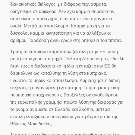
διακοινοτικός διάλογος, με διάφορα τεχνάσματα,
οδηγήθηκε σε αδιέξοδο. Δεν έχει καμμιά σημασία αν
αυτό είναι το πρόσχημα, ή αν αυτό είναι πράγματι η
ουσία. Μετρά το αποτέλεσμα. Καμμιά μάχη για τα
δύσκολα, καμμιά κινητοποίηση για να αλλάξουν οι
αριθμοί. Παράδοση άνευ όρων στη ρητορεία του τίποτα.
Τρίτο, το κυπριακό «πρότυπο» (ένταξη στην ΕΕ, λύση
μετά) ναυάγησε στα ρηχά. Πολιτική δέσμευση της ε/κ ελίτ
ήταν πως η διαδικασία και η ίδια η ένταξη στην ΕΕ θα
διευκόλυνε ως καταλύτης τη λύση στο κυπριακό.
Γνωστό, το μηδενικό αποτέλεσμα. Κυριάρχησε η διπλή
ατζέντα, η οργανωμένη εξαπάτηση. Τώρα η κυπριακή
περιπέτεια υποχρέωσε τις Βρυξέλλες σε αναθεώρηση
της ευρωπαϊκής γραμμής: πρώτα λύση της διαφοράς για
το όνομα ανάμεσα σε Ελλάδα και Σκόπια, ύστερα
έναρξη ενταξιακών συνομιλιών για τη Δημοκρατία της
Βόρειας Μακεδονίας.
Τέταρτο, έχει ενδιαφέρον να παρακολουθούμε ένα λαό