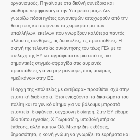
οργανισμούς. Πηγαίναμε στα διεθνή συνέδρια και
νιώθαμε περήφανοι για την Υπηρεσία μας». Δεν
γνωρίζω πόσοι ηγέτες οργανισμών αποχωρούν από την
θέση τους και παίρνουν το χειροκρότημα των
υπαλλήλων, εκείνων που γνωρίζουν καλύτερα παντός
άλλου τις συνθήκες, τις δυσκολίες, τις προσπάθειες. Η
σκηνή της τελευταίας συνάντησης του τέως ΓΕλ με τα
στελέχη της ΕΥ καταγράφεται σε μια από τις πιο
σημαντικές στιγμές-σφραγίδα στις αυριανές
προσπάθειες για να μην μείνουμε, έτσι, μονίμως
«μεξικάνοι» στην ΕΕ.
Η αρχή της «πολιτείας με αντίβαρα» προσθέτει ισχύ στην
εποπτική διαδικασία. Έτσι ενισχύονται τα δικαιώματα του
πολίτη και το γενικό αίτημα για να βάλουμε μπροστά
εποπτεία, διαφάνεια, σύγχρονη διοίκηση. Στην ΕΥ είδαμε
δύο τύπου ηγεσίες: Χ Γιωρκάτζιη, υποβολή ετήσιας
έκθεσης, αλλά και τον Οδ. Μιχαηλίδη- εκθέσεις,
δημοσιότητα, η κοινή γνώμη να γνωρίζει τα ευρήματα και