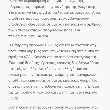
2024: «Η περιορισμένη πρόσβαση σε σχετικές
πληροφορίες επηρεάζει την ικανότητα της Ελεγκτικής
Υπηρεσίας να διενεργεί αποτελεσματικά ελέγχους. Λίγες
υποθέσεις προχώρησαν, συμπεριλαμβανομένων
υποθέσεων διαφθοράς σε υψηλό επίπεδο, και ο αριθμός
των καταδικαστικών αποφάσεων παρέμεινε
περιορισμένος», 24/7/24
Η Επιτροπή απέδωσε ευθύνες για την κατάσταση στη
νήσο, στην ακριβώς αντίθετη κατεύθυνση από αυτήν που
έψαξε το ΑΣΔ. Κανένα σημείο από όσα καταγράφει η
Επιτροπή δεν έτυχε έρευνας, κανένας δεν διερωτήθηκε
ποιοι είχαν ευθύνη να κάνουν τις αλλαγές και να
ολοκληρώσουν διαδικασίες- «συμπεριλαμβανομένων
υποθέσεων διαφθοράς σε υψηλό επίπεδο». Ακόμα ένα
σημείο: ποιος είχε την ευθύνη να παραλάβει την Έκθεση
της Επιτροπής Νικολάτου και να την πάει στο επόμενο
βήμα;
Όλη η ουσία: η υπερσυγκέντρωση νέων εξουσιών στον