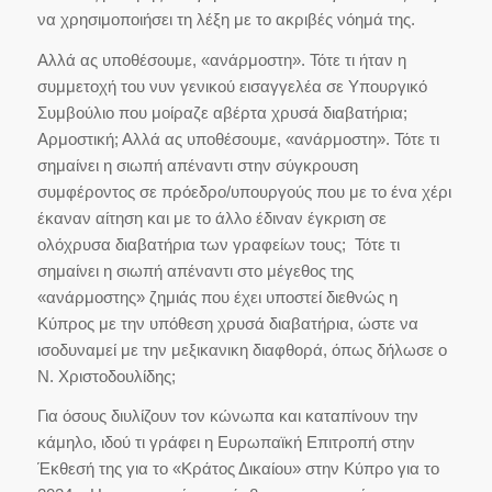
να χρησιμοποιήσει τη λέξη με το ακριβές νόημά της.
Αλλά ας υποθέσουμε, «ανάρμοστη». Τότε τι ήταν η
συμμετοχή του νυν γενικού εισαγγελέα σε Υπουργικό
Συμβούλιο που μοίραζε αβέρτα χρυσά διαβατήρια;
Αρμοστική; Αλλά ας υποθέσουμε, «ανάρμοστη». Τότε τι
σημαίνει η σιωπή απέναντι στην σύγκρουση
συμφέροντος σε πρόεδρο/υπουργούς που με το ένα χέρι
έκαναν αίτηση και με το άλλο έδιναν έγκριση σε
ολόχρυσα διαβατήρια των γραφείων τους; Τότε τι
σημαίνει η σιωπή απέναντι στο μέγεθος της
«ανάρμοστης» ζημιάς που έχει υποστεί διεθνώς η
Κύπρος με την υπόθεση χρυσά διαβατήρια, ώστε να
ισοδυναμεί με την μεξικανικη διαφθορά, όπως δήλωσε ο
Ν. Χριστοδουλίδης;
Για όσους διυλίζουν τον κώνωπα και καταπίνουν την
κάμηλο, ιδού τι γράφει η Ευρωπαϊκή Επιτροπή στην
Έκθεσή της για το «Κράτος Δικαίου» στην Κύπρο για το