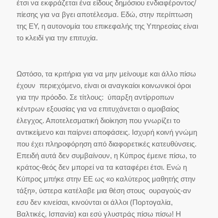
έτσι να εκφράζεται ένα είδους δημόσιου ενδιαφέροντος/
πίεσης για να βγει αποτέλεσμα. Εδώ, στην περίπτωση
της ΕΥ, η αυτονομία του επικεφαλής της Υπηρεσίας είναι
το κλειδί για την επιτυχία.
Ωστόσο, τα κριτήρια για να μην μείνουμε και άλλο πίσω
έχουν περιεχόμενο, είναι οι αναγκαίοι κοινωνικοί όροι
για την πρόοδο. Σε τίτλους: ύπαρξη αντίρροπων
κέντρων εξουσίας για να επιτυχάνεται ο αμοιβαίος
έλεγχος. Αποτελεσματική διοίκηση που γνωρίζει το
αντικείμενο και παίρνει αποφάσεις. Ισχυρή κοινή γνώμη
που έχει πληροφόρηση από διαφορετικές κατευθύνσεις.
Επειδή αυτά δεν συμβαίνουν, η Κύπρος έμεινε πίσω, το
κράτος-θεός δεν μπορεί να τα καταφέρει έτσι. Ενώ η
Κύπρος μπήκε στην ΕΕ ως «ο καλύτερος μαθητής στην
τάξη», ύστερα κατέλαβε μια θέση στους ουραγούς-αν
εσυ δεν κινείσαι, κινούνται οι άλλοι (Πορτογαλία,
Βαλτικές, Ισπανία) και εσύ γλυστράς πίσω πίσω! Η