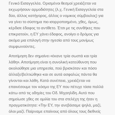
Γενικό Εισαγγελέα. Ορισμένοι θεσμοί χρειάζεται να
εκχωρήσουν αρμοδιότητες (λ.χ. Γενική Εισαγγελεία στα
δύο, άλλος κατήγορος, άλλος ο νομικος σύμβουλος) για
να γίνει το σύστημα πιο ισορροποημένο, χθες, όμως,
κέρδισε έδαφος το αντίθετο. Έτσι με τις συνθήκες που
επικρατούν, η ΕΥ χάνει έδαφος, ανοίγει ο δρόμος για
ακόμα μια επιλογή στην ηγεσία από τους μονίμως
συμφωνούντες.
Αποτίμηση δεν σημαίνει «έκανε τρία σωστά και τρία
λάθη». Αποτίμηση είναι η συνολική κατεύθυνση που
ακολούθησε μια υπηρεσία, πού βρισκόταν και πόσο
άλλαξε/βελτιώθηκε-και σε αυτά ασφαλώς πάντα θα
γίνονται και λάθη. Κατά συνέπεια, χρειάζεται να
επαινέσουμε τον κόσμο της ΕΥ που πέτυχε τόσα πολλά
κάτω από τις οδηγίες του Οδ. Μιχαηλίδη. Αυτό που
σημείωσε χθες σε ομιλία του στα στελέχη της ήταν η
πραγματικότητα: «Την ΕΥ, την ανεβάσαμε ψηλά, μαζί,
όλοι μαζί. Παίρναμε επαίνους από όλους τους διεθνείς