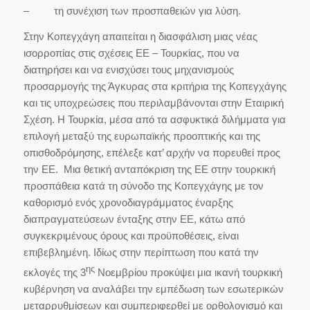
– τη συνέχιση των προσπαθειών για λύση.
Στην Κοπεγχάγη απαιτείται η διασφάλιση μιας νέας
ισορροπίας στις σχέσεις ΕΕ – Τουρκίας, που να
διατηρήσει και να ενισχύσει τους μηχανισμούς
προσαρμογής της Άγκυρας στα κριτήρια της Κοπεγχάγης
και τις υποχρεώσεις που περιλαμβάνονται στην Εταιρική
Σχέση. Η Τουρκία, μέσα από τα ασφυκτικά διλήμματα για
επιλογή μεταξύ της ευρωπαϊκής προοπτικής και της
οπισθοδρόμησης, επέλεξε κατ’ αρχήν να πορευθεί προς
την ΕΕ. Μια θετική ανταπόκριση της ΕΕ στην τουρκική
προσπάθεια κατά τη σύνοδο της Κοπεγχάγης με τον
καθορισμό ενός χρονοδιαγράμματος έναρξης
διαπραγματεύσεων ένταξης στην ΕΕ, κάτω από
συγκεκριμένους όρους και προϋποθέσεις, είναι
επιβεβλημένη. Ιδίως στην περίπτωση που κατά την
ης
εκλογές της 3
Νοεμβρίου προκύψει μια ικανή τουρκική
κυβέρνηση να αναλάβει την εμπέδωση των εσωτερικών
μεταρρυθμίσεων και συμπεριφερθεί με ορθολογισμό και