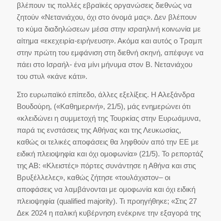
βλέπουν τις πολλές εβραϊκές οργανώσεις διεθνώς να
ζητούν «Νετανιάχου, όχι στο όνομά μας». Δεν βλέπουν
το κύμα διαδηλώσεων μέσα στην ισραηλινή κοινωνία με
αίτημα «εκεχειρία-ειρήνευση». Ακόμα και αυτός ο Τραμπ
στην πρώτη του εμφάνιση στη διεθνή σκηνή, απέφυγε να
πάει στο Ισραήλ- ένα μίνι μήνυμα στον Β. Νετανιάχου
του στυλ «κάνε κάτι».
Στο ευρωπαϊκό επίπεδο, άλλες εξελίξεις. Η Αλεξάνδρα
Βουδούρη, («Καθημερινή», 21/5), μάς ενημερώνει ότι
«κλειδώνει η συμμετοχή της Τουρκίας στην Ευρωάμυνα,
παρά τις ενστάσεις της Αθήνας και της Λευκωσίας,
καθώς οι τελικές αποφάσεις θα ληφθούν από την ΕΕ με
ειδική πλειοψηφία και όχι ομοφωνία» (21/5). Το ρεπορτάζ
της ΑΒ: «Κλειστές» πόρτες συνάντησε η Αθήνα και στις
Βρυξέλλελες», καθώς ζήτησε «τουλάχιστον– οι
αποφάσεις να λαμβάνονται με ομοφωνία και όχι ειδική
πλειοψηφία (qualified majority). Τι προηγήθηκε; «Στις 27
Δεκ 2024 η ιταλική κυβέρνηση ενέκρινε την εξαγορά της