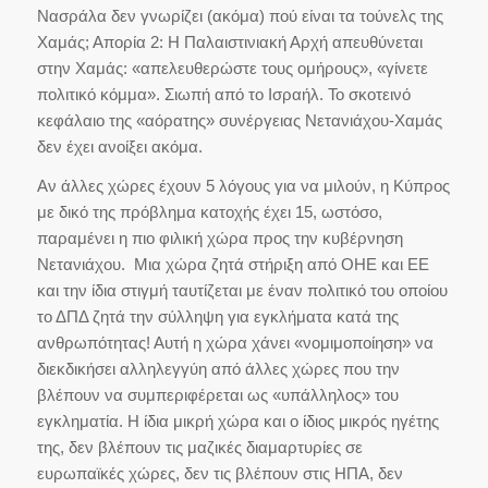
Νασράλα δεν γνωρίζει (ακόμα) πού είναι τα τούνελς της
Χαμάς; Απορία 2: Η Παλαιστινιακή Αρχή απευθύνεται
στην Χαμάς: «απελευθερώστε τους ομήρους», «γίνετε
πολιτικό κόμμα». Σιωπή από το Ισραήλ. Το σκοτεινό
κεφάλαιο της «αόρατης» συνέργειας Νετανιάχου-Χαμάς
δεν έχει ανοίξει ακόμα.
Αν άλλες χώρες έχουν 5 λόγους για να μιλούν, η Κύπρος
με δικό της πρόβλημα κατοχής έχει 15, ωστόσο,
παραμένει η πιο φιλική χώρα προς την κυβέρνηση
Νετανιάχου. Μια χώρα ζητά στήριξη από ΟΗΕ και ΕΕ
και την ίδια στιγμή ταυτίζεται με έναν πολιτικό του οποίου
το ΔΠΔ ζητά την σύλληψη για εγκλήματα κατά της
ανθρωπότητας! Αυτή η χώρα χάνει «νομιμοποίηση» να
διεκδικήσει αλληλεγγύη από άλλες χώρες που την
βλέπουν να συμπεριφέρεται ως «υπάλληλος» του
εγκληματία. Η ίδια μικρή χώρα και ο ίδιος μικρός ηγέτης
της, δεν βλέπουν τις μαζικές διαμαρτυρίες σε
ευρωπαϊκές χώρες, δεν τις βλέπουν στις ΗΠΑ, δεν