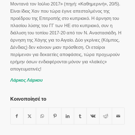
Μοντανά τον Ιούλιο 2017» (πηγή: «Καθημερινή», 20/5).
Είναι ίδιος Χαν που τώρα έγινε απεσταλμένος της
προέδρου της Επιτροπής στο κυπριακό. Η άρνηση του
πλασίου λύσης του ΓΓ των ΗΕ στο κυπριακό, συν η
διάλυση του τοπίου 2017-20 από τον Ν. Αναστασιάδη. Η
άρνηση της Χάγης για το Αιγαίο. Δύο γκρίνιες (Κόμπος,
Δένδιας) δεν κάνουν μιαν πρόσθεση. Οι εταίροι
περίμεναν για δεκαετίες αποφάσεις, τώρα προχωρούν
ερήμην όσων ενδιαφέρονται μόνον για «λαϊκές»
απογευματινές!
Λάρκος Λάρκου
Κοινοποίησέ το