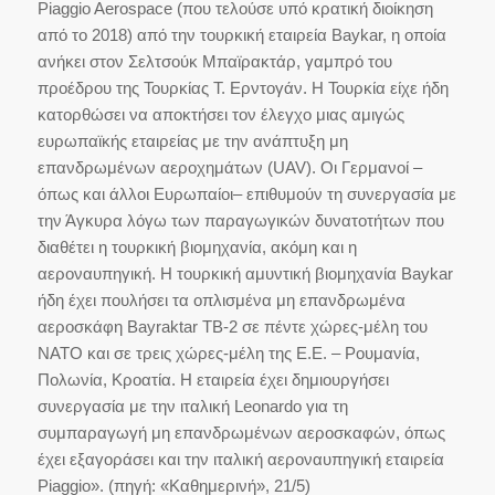
Piaggio Aerospace (που τελούσε υπό κρατική διοίκηση
από το 2018) από την τουρκική εταιρεία Baykar, η οποία
ανήκει στον Σελτσούκ Μπαϊρακτάρ, γαμπρό του
προέδρου της Τουρκίας Τ. Ερντογάν. Η Τουρκία είχε ήδη
κατορθώσει να αποκτήσει τον έλεγχο μιας αμιγώς
ευρωπαϊκής εταιρείας με την ανάπτυξη μη
επανδρωμένων αεροχημάτων (UAV). Οι Γερμανοί –
όπως και άλλοι Ευρωπαίοι– επιθυμούν τη συνεργασία με
την Άγκυρα λόγω των παραγωγικών δυνατοτήτων που
διαθέτει η τουρκική βιομηχανία, ακόμη και η
αεροναυπηγική. Η τουρκική αμυντική βιομηχανία Baykar
ήδη έχει πουλήσει τα οπλισμένα μη επανδρωμένα
αεροσκάφη Bayraktar ΤΒ-2 σε πέντε χώρες-μέλη του
NATO και σε τρεις χώρες-μέλη της Ε.Ε. – Ρουμανία,
Πολωνία, Κροατία. Η εταιρεία έχει δημιουργήσει
συνεργασία με την ιταλική Leonardo για τη
συμπαραγωγή μη επανδρωμένων αεροσκαφών, όπως
έχει εξαγοράσει και την ιταλική αεροναυπηγική εταιρεία
Piaggio». (πηγή: «Καθημερινή», 21/5)