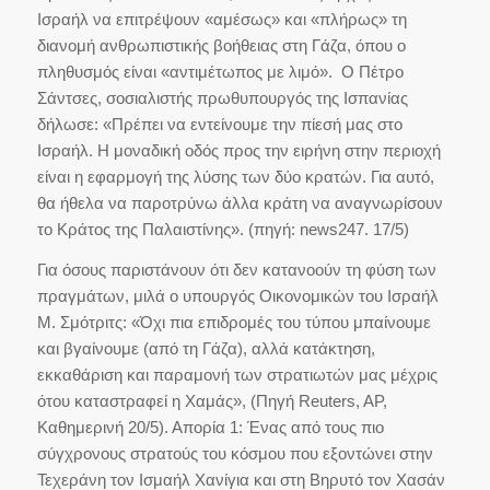
Ισραήλ να επιτρέψουν «αμέσως» και «πλήρως» τη
διανομή ανθρωπιστικής βοήθειας στη Γάζα, όπου ο
πληθυσμός είναι «αντιμέτωπος με λιμό». Ο Πέτρο
Σάντσες, σοσιαλιστής πρωθυπουργός της Ισπανίας
δήλωσε: «Πρέπει να εντείνουμε την πίεσή μας στο
Ισραήλ. Η μοναδική οδός προς την ειρήνη στην περιοχή
είναι η εφαρμογή της λύσης των δύο κρατών. Για αυτό,
θα ήθελα να παροτρύνω άλλα κράτη να αναγνωρίσουν
το Κράτος της Παλαιστίνης». (πηγή: news247. 17/5)
Για όσους παριστάνουν ότι δεν κατανοούν τη φύση των
πραγμάτων, μιλά ο υπουργός Οικονομικών του Ισραήλ
Μ. Σμότριτς: «Όχι πια επιδρομές του τύπου μπαίνουμε
και βγαίνουμε (από τη Γάζα), αλλά κατάκτηση,
εκκαθάριση και παραμονή των στρατιωτών μας μέχρις
ότου καταστραφεί η Χαμάς», (Πηγή Reuters, AP,
Καθημερινή 20/5). Απορία 1: Ένας από τους πιο
σύγχρονους στρατούς του κόσμου που εξοντώνει στην
Τεχεράνη τον Ισμαήλ Χανίγια και στη Βηρυτό τον Χασάν