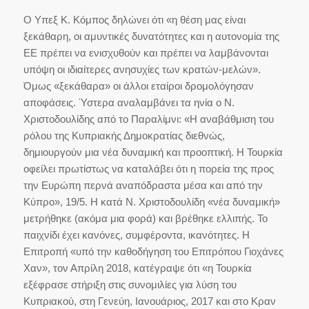
Ο Υπεξ Κ. Κόμπος δηλώνει ότι «η θέση μας είναι
ξεκάθαρη, οι αμυντικές δυνατότητες και η αυτονομία της
ΕΕ πρέπει να ενισχυθούν και πρέπει να λαμβάνονται
υπόψη οι ιδιαίτερες ανησυχίες των κρατών-μελών».
Όμως «ξεκάθαρα» οι άλλοι εταίροι δρομολόγησαν
αποφάσεις. Ύστερα αναλαμβάνει τα ηνία ο Ν.
Χριστοδουλίδης από το Παραλίμνι: «Η αναβάθμιση του
ρόλου της Κυπριακής Δημοκρατίας διεθνώς,
δημιουργούν μια νέα δυναμική και προοπτική. Η Τουρκία
οφείλει πρωτίστως να καταλάβει ότι η πορεία της προς
την Ευρώπη περνά αναπόδραστα μέσα και από την
Κύπρο», 19/5. Η κατά Ν. Χριστοδουλίδη «νέα δυναμική»
μετρήθηκε (ακόμα μια φορά) και βρέθηκε ελλιπής. Το
παιχνίδι έχει κανόνες, συμφέροντα, ικανότητες. Η
Επιτροπή «υπό την καθοδήγηση του Επιτρόπου Γιοχάνες
Χαν», τον Απρίλη 2018, κατέγραψε ότι «η Τουρκία
εξέφρασε στήριξη στις συνομιλίες για λύση του
Κυπριακού, στη Γενεύη, Ιανουάριος, 2017 και στο Κραν