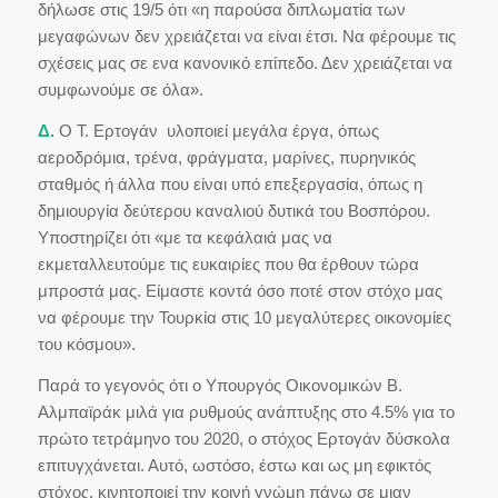
δήλωσε στις 19/5 ότι «η παρούσα διπλωματία των
μεγαφώνων δεν χρειάζεται να είναι έτσι. Να φέρουμε τις
σχέσεις μας σε ενα κανονικό επίπεδο. Δεν χρειάζεται να
συμφωνούμε σε όλα».
Δ.
Ο Τ. Ερτογάν υλοποιεί μεγάλα έργα, όπως
αεροδρόμια, τρένα, φράγματα, μαρίνες, πυρηνικός
σταθμός ή άλλα που είναι υπό επεξεργασία, όπως η
δημιουργία δεύτερου καναλιού δυτικά του Βοσπόρου.
Υποστηρίζει ότι «με τα κεφάλαιά μας να
εκμεταλλευτούμε τις ευκαιρίες που θα έρθουν τώρα
μπροστά μας. Είμαστε κοντά όσο ποτέ στον στόχο μας
να φέρουμε την Τουρκία στις 10 μεγαλύτερες οικονομίες
του κόσμου».
Παρά το γεγονός ότι ο Υπουργός Οικονομικών Β.
Αλμπαϊράκ μιλά για ρυθμούς ανάπτυξης στο 4.5% για το
πρώτο τετράμηνο του 2020, ο στόχος Ερτογάν δύσκολα
επιτυγχάνεται. Αυτό, ωστόσο, έστω και ως μη εφικτός
στόχος, κινητοποιεί την κοινή γνώμη πάνω σε μιαν