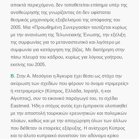
αποκτά περιεχόμενο, δεν τοποθετείται επίσημα υπέρ της
αναθεώρησής της γνωρίζοντας ότι δεν υφίσταται
θεσμικός μηχανισμός εξοβελισμού της απόφασης του
2005. Μια «Προωθημένη Συνεργασία» ταυτίζεται κυρίως
με την ανανέωση της Τελωνειακής Ένωσης, την εξέλιξη
της συμφωνίας για το μεταναστευτικό και λιγότερο με
συμφωνία για κατάργηση της βίζας. Με διατήρηση στην
πίσω πλευρά του κάδρου, κυρίως για λόγους γοήτρου,
εκείνης του 2005.
Β.
Στην Α. Μεσόγειο η Άγκυρα έχει θέσει ως στόχο την
ακύρωση των σχεδίων που φέρουν το όνομα «τριμερείς»
ή «τετραμερείς» (Κύπρος, Ελλάδα, Ισραήλ, ή και
Αίγυπτος), συν το εικονικό παράγωγό του, το σχέδιο
Eastmed. Ήδη ο στόχος αυτός έχει έμπρακτα υλοποιηθεί
με την αποστολή τουρκικών ερευνητικών και πολεμικών
πλοίων, καθώς και με την αποχώρηση όλων των άλλων
που διέθεταν οι εταιρείες εξόρυξης. Η ανίσχυρη Κύπρος
και το άλυτο κυπριακό συνιστούν τον αδύναμο κρίκο