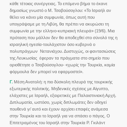
κάθε τέτοιας συνέργειας. Το επόμενο βήμα το έκανε
δημοσίως γνωστό ο Μ. Τσαβούσογλου: «Το Ισραήλ αν
θέλει να κάνει μία συμφωνία, όπως αυτή που
υπογράψαμε με τη Λιβύη, θα πρέπει να ακυρώσει τη
συμφωνία με την ελληνο-κυπριακή πλευρά» (19/6). Μια
πρόταση που μάλλον δεν θα αποδεχθεί στο σύνολό της η
ισραηλική ηγεσία-τουλάχιστον όσο κυβερνά ο
πολυπράγμων Νετανιάχου. Δυστυχώς, οι φαντασιώσεις
της Λευκωσίας έφεραν τα πράγματα στο σημείο που
οριοθέτησε ο Τσαβούσογλου- «χωρίς την Τουρκία, καμία
φόρμουλα δεν μπορεί να εφαρμοστεί».
Γ.
Μέση Ανατολή: η πιο δύσκολη πλευρά της τουρκικής
εξωτερικής πολιτικής. Μηδενικές σχέσεις με Αίγυπτο,
ελάχιστες με Ισραήλ, εξαιρετικές με Παλαιστινιακή Αρχή.
Διπλωματία, ωστόσο, χωρίς διπλωμάτες δεν οδηγεί
πουθενά γι’ αυτό και έχουν αρχίσει επαφές ανάμεσα
στην Τουρκία και το Ισραήλ για να σπάσει ο πάγος. Ο
Επιτετραμένος του Ισραήλ στην Τουρκία Ρ. Γκιλάντ