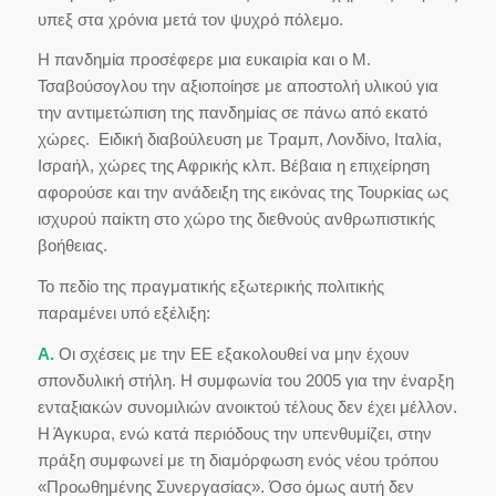
υπεξ στα χρόνια μετά τον ψυχρό πόλεμο.
Η πανδημία προσέφερε μια ευκαιρία και ο Μ.
Τσαβούσογλου την αξιοποίησε με αποστολή υλικού για
την αντιμετώπιση της πανδημίας σε πάνω από εκατό
χώρες. Ειδική διαβούλευση με Τραμπ, Λονδίνο, Ιταλία,
Ισραήλ, χώρες της Αφρικής κλπ. Βέβαια η επιχείρηση
αφορούσε και την ανάδειξη της εικόνας της Τουρκίας ως
ισχυρού παίκτη στο χώρο της διεθνούς ανθρωπιστικής
βοήθειας.
Το πεδίο της πραγματικής εξωτερικής πολιτικής
παραμένει υπό εξέλιξη:
Α.
Οι σχέσεις με την ΕΕ εξακολουθεί να μην έχουν
σπονδυλική στήλη. Η συμφωνία του 2005 για την έναρξη
ενταξιακών συνομιλιών ανοικτού τέλους δεν έχει μέλλον.
Η Άγκυρα, ενώ κατά περιόδους την υπενθυμίζει, στην
πράξη συμφωνεί με τη διαμόρφωση ενός νέου τρόπου
«Προωθημένης Συνεργασίας». Όσο όμως αυτή δεν