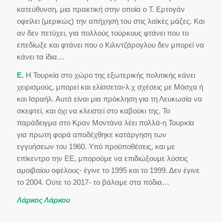
κατεύθυνση, μια πρακτική στην οποία ο Τ. Ερτογάν
οφείλει (μερικώς) την απήχησή του στις λαϊκές μάζες. Και
αν δεν πετύχει, για πολλούς τούρκους φτάνει που το
επεδίωξε και φτάνει που ο Κιλιντζάρογλου δεν μπορεί να
κάνει τα ίδια…
Ε.
Η Τουρκία στο χώρο της εξωτερικής πολιτικής κάνει
χειρισμούς, μπορεί και ελίσσεται-λ.χ σχέσεις με Μόσχα ή
και Ισραήλ. Αυτά είναι μια πρόκληση για τη Λευκωσία να
σκεφτεί, και όχι να κλειστεί στο καβούκι της. Το
παράδειγμα στο Κραν Μοντάνα λέει πολλά-η Τουρκία
για πρωτη φορά αποδέχθηκε κατάργηση των
εγγυήσεων του 1960. Υπό προϋποθέσεις, και με
επίκεντρο την ΕΕ, μπορούμε να επιδιώξουμε λύσεις
αμοιβαίου οφέλους- έγινε το 1995 και το 1999. Δεν έγινε
το 2004. Ούτε το 2017- το βάλαμε στα πόδια…
Λάρκος Λάρκου