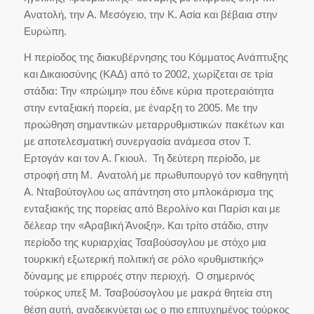
Ανατολή, την Α. Μεσόγειο, την Κ. Ασία και βέβαια στην
Ευρώπη.
Η περίοδος της διακυβέρνησης του Κόμματος Ανάπτυξης
και Δικαιοσύνης (ΚΑΔ) από το 2002, χωρίζεται σε τρία
στάδια: Την «πρώιμη» που έδινε κύρια προτεραιότητα
στην ενταξιακή πορεία, με έναρξη το 2005. Με την
προώθηση σημαντικών μεταρρυθμιστικών πακέτων και
με αποτελεσματική συνεργασία ανάμεσα στον Τ.
Ερτογάν και τον Α. Γκιουλ. Τη δεύτερη περίοδο, με
στροφή στη Μ. Ανατολή με πρωθυπουργό τον καθηγητή
Α. Νταβούτογλου ως απάντηση στο μπλοκάρισμα της
ενταξιακής της πορείας από Βερολίνο και Παρίσι και με
δέλεαρ την «Αραβική Άνοιξη». Και τρίτο στάδιο, στην
περίοδο της κυριαρχίας Τσαβούσογλου με στόχο μια
τουρκική εξωτερική πολιτική σε ρόλο «ρυθμιστικής»
δύναμης με επιρροές στην περιοχή. Ο σημερινός
τούρκος υπεξ Μ. Τσαβούσογλου με μακρά θητεία στη
θέση αυτή, αναδεικνύεται ως ο πιο επιτυχημένος τούρκος