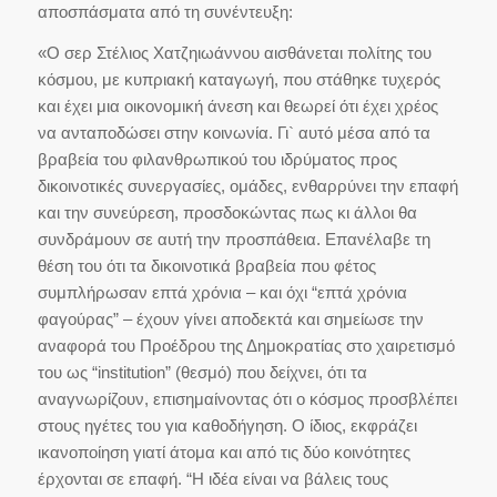
αποσπάσματα από τη συνέντευξη:
«Ο σερ Στέλιος Χατζηιωάννου αισθάνεται πολίτης του
κόσμου, με κυπριακή καταγωγή, που στάθηκε τυχερός
και έχει μια οικονομική άνεση και θεωρεί ότι έχει χρέος
να ανταποδώσει στην κοινωνία. Γι` αυτό μέσα από τα
βραβεία του φιλανθρωπικού του ιδρύματος προς
δικοινοτικές συνεργασίες, ομάδες, ενθαρρύνει την επαφή
και την συνεύρεση, προσδοκώντας πως κι άλλοι θα
συνδράμουν σε αυτή την προσπάθεια. Επανέλαβε τη
θέση του ότι τα δικοινοτικά βραβεία που φέτος
συμπλήρωσαν επτά χρόνια – και όχι “επτά χρόνια
φαγούρας” – έχουν γίνει αποδεκτά και σημείωσε την
αναφορά του Προέδρου της Δημοκρατίας στο χαιρετισμό
του ως “institution” (θεσμό) που δείχνει, ότι τα
αναγνωρίζουν, επισημαίνοντας ότι ο κόσμος προσβλέπει
στους ηγέτες του για καθοδήγηση. Ο ίδιος, εκφράζει
ικανοποίηση γιατί άτομα και από τις δύο κοινότητες
έρχονται σε επαφή. “Η ιδέα είναι να βάλεις τους