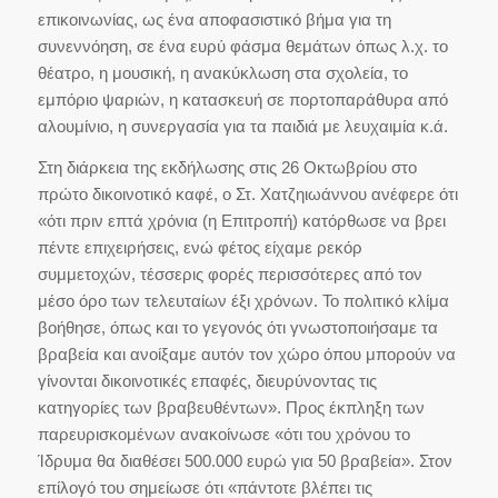
επικοινωνίας, ως ένα αποφασιστικό βήμα για τη
συνεννόηση, σε ένα ευρύ φάσμα θεμάτων όπως λ.χ. το
θέατρο, η μουσική, η ανακύκλωση στα σχολεία, το
εμπόριο ψαριών, η κατασκευή σε πορτοπαράθυρα από
αλουμίνιο, η συνεργασία για τα παιδιά με λευχαιμία κ.ά.
Στη διάρκεια της εκδήλωσης στις 26 Οκτωβρίου στο
πρώτο δικοινοτικό καφέ, ο Στ. Χατζηιωάννου ανέφερε ότι
«ότι πριν επτά χρόνια (η Επιτροπή) κατόρθωσε να βρει
πέντε επιχειρήσεις, ενώ φέτος είχαμε ρεκόρ
συμμετοχών, τέσσερις φορές περισσότερες από τον
μέσο όρο των τελευταίων έξι χρόνων. Το πολιτικό κλίμα
βοήθησε, όπως και το γεγονός ότι γνωστοποιήσαμε τα
βραβεία και ανοίξαμε αυτόν τον χώρο όπου μπορούν να
γίνονται δικοινοτικές επαφές, διευρύνοντας τις
κατηγορίες των βραβευθέντων». Προς έκπληξη των
παρευρισκομένων ανακοίνωσε «ότι του χρόνου το
Ίδρυμα θα διαθέσει 500.000 ευρώ για 50 βραβεία». Στον
επίλογό του σημείωσε ότι «πάντοτε βλέπει τις