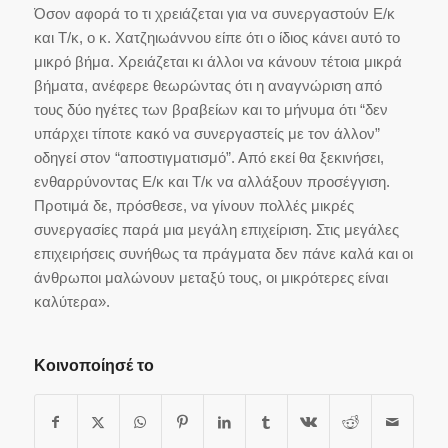
Όσον αφορά το τι χρειάζεται για να συνεργαστούν Ε/κ
και Τ/κ, ο κ. Χατζηιωάννου είπε ότι ο ίδιος κάνει αυτό το
μικρό βήμα. Χρειάζεται κι άλλοι να κάνουν τέτοια μικρά
βήματα, ανέφερε θεωρώντας ότι η αναγνώριση από
τους δύο ηγέτες των βραβείων και το μήνυμα ότι “δεν
υπάρχει τίποτε κακό να συνεργαστείς με τον άλλον”
οδηγεί στον “αποστιγματισμό”. Από εκεί θα ξεκινήσει,
ενθαρρύνοντας Ε/κ και Τ/κ να αλλάξουν προσέγγιση.
Προτιμά δε, πρόσθεσε, να γίνουν πολλές μικρές
συνεργασίες παρά μια μεγάλη επιχείριση. Στις μεγάλες
επιχειρήσεις συνήθως τα πράγματα δεν πάνε καλά και οι
άνθρωποι μαλώνουν μεταξύ τους, οι μικρότερες είναι
καλύτερα».
Κοινοποίησέ το