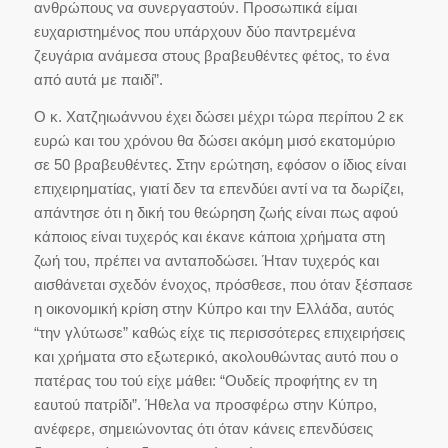
ανθρώπους να συνεργαστούν. Προσωπικά είμαι
ευχαριστημένος που υπάρχουν δύο παντρεμένα
ζευγάρια ανάμεσα στους βραβευθέντες φέτος, το ένα
από αυτά με παιδί”.
Ο κ. Χατζηιωάννου έχει δώσει μέχρι τώρα περίπου 2 εκ
ευρώ και του χρόνου θα δώσει ακόμη μισό εκατομύριο
σε 50 βραβευθέντες. Στην ερώτηση, εφόσον ο ίδιος είναι
επιχειρηματίας, γιατί δεν τα επενδύει αντί να τα δωρίζει,
απάντησε ότι η δική του θεώρηση ζωής είναι πως αφού
κάποιος είναι τυχερός και έκανε κάποια χρήματα στη
ζωή του, πρέπει να ανταποδώσει. Ήταν τυχερός και
αισθάνεται σχεδόν ένοχος, πρόσθεσε, που όταν ξέσπασε
η οικονομική κρίση στην Κύπρο και την Ελλάδα, αυτός
“την γλύτωσε” καθώς είχε τις περισσότερες επιχειρήσεις
και χρήματα στο εξωτερικό, ακολουθώντας αυτό που ο
πατέρας του τού είχε μάθει: “Ουδείς προφήτης εν τη
εαυτού πατρίδι”. Ήθελα να προσφέρω στην Κύπρο,
ανέφερε, σημειώνοντας ότι όταν κάνεις επενδύσεις