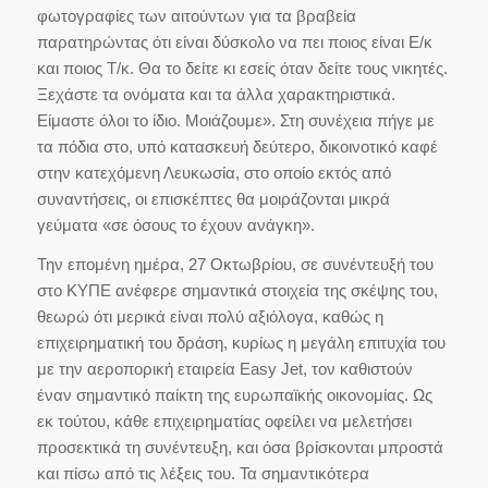
φωτογραφίες των αιτούντων για τα βραβεία
παρατηρώντας ότι είναι δύσκολο να πει ποιος είναι Ε/κ
και ποιος Τ/κ. Θα το δείτε κι εσείς όταν δείτε τους νικητές.
Ξεχάστε τα ονόματα και τα άλλα χαρακτηριστικά.
Είμαστε όλοι το ίδιο. Μοιάζουμε». Στη συνέχεια πήγε με
τα πόδια στο, υπό κατασκευή δεύτερο, δικοινοτικό καφέ
στην κατεχόμενη Λευκωσία, στο οποίο εκτός από
συναντήσεις, οι επισκέπτες θα μοιράζονται μικρά
γεύματα «σε όσους το έχουν ανάγκη».
Την επομένη ημέρα, 27 Οκτωβρίου, σε συνέντευξή του
στο ΚΥΠΕ ανέφερε σημαντικά στοιχεία της σκέψης του,
θεωρώ ότι μερικά είναι πολύ αξιόλογα, καθώς η
επιχειρηματική του δράση, κυρίως η μεγάλη επιτυχία του
με την αεροπορική εταιρεία Easy Jet, τον καθιστούν
έναν σημαντικό παίκτη της ευρωπαϊκής οικονομίας. Ως
εκ τούτου, κάθε επιχειρηματίας οφείλει να μελετήσει
προσεκτικά τη συνέντευξη, και όσα βρίσκονται μπροστά
και πίσω από τις λέξεις του. Τα σημαντικότερα