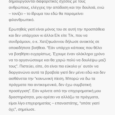
δημιουργούνται διαφορετικές σχέσεις με τους
ανθρώπους, ελέγχεις την απόδοση και την δουλειά, ενώ
– τονίζει – το ίδρυμα του εδώ θα παραμείνει
φιλανθρωπικό.
Ερωτηθείς γιατί είναι μόνος του σε αυτή την προσπάθεια
και δεν υπάρχουν κι άλλοι Ε/κ είτε Τ/κ, που να
συνδράμουν, ο κ. Χατζηιωάννου δήλωσε ανοικτός σε
οποιαδήποτε βοήθεια. “Εάν υπάρχει κάποιος που θέλει
να βοηθήσει ευχαρίστως. Έχουμε έναν ολόκληρο χρόνο
να το οργανώσουμε και θα χαρώ πολύ να δουλέψω μαζί
τους”. Πιστεύει, είπε, ότι είναι πιο εύκολο γι` αυτόν να
διοργανώνει αυτά τα βραβεία γιατί δεν μένει εδώ και δεν
αισθάνεται την “κοινωνική πίεση. Μπορώ να δω τα
πράγματα πιο αντικειμενικά, δεν έχω συμβατική
προσέγγιση”. Εάν κρίνετε από την επιχειρηματική μου
δραστηριότητα, μου αρέσει να αλλάζω τα πράγματα,
είμαι λίγο επιχειρηματίας – επαναστάτης, “οπότε γιατί
όχι;”, σημείωσε.