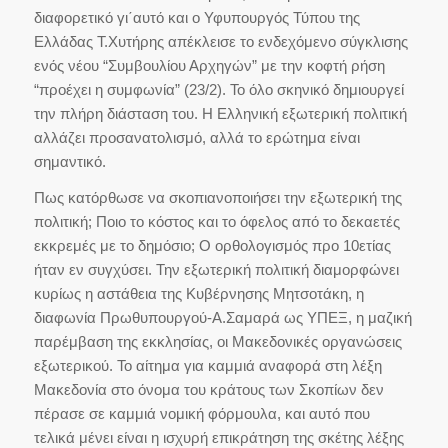
διαφορετικό γι΄αυτό και ο Υφυπουργός Τύπου της
Ελλάδας Τ.Χυτήρης απέκλεισε το ενδεχόμενο σύγκλισης
ενός νέου
“Συμβουλίου Αρχηγών”
με την κοφτή ρήση
“προέχει η συμφωνία” (23/2). Το όλο σκηνικό δημιουργεί
την πλήρη διάσταση του. Η Ελληνική εξωτερική πολιτική
αλλάζει προσανατολισμό, αλλά το ερώτημα είναι
σημαντικό.
Πως κατόρθωσε να σκοπιανοποιήσει την εξωτερική της
πολιτική; Ποιο το κόστος και το όφελος από το δεκαετές
εκκρεμές με το δημόσιο; O ορθολογισμός προ 10ετίας
ήταν εν συγχύσει. Την εξωτερική πολιτική διαμορφώνει
κυρίως η αστάθεια της Κυβέρνησης Μητσοτάκη, η
διαφωνία Πρωθυπουργού-Α.Σαμαρά ως ΥΠΕΞ, η μαζική
παρέμβαση της εκκλησίας, οι Μακεδονικές οργανώσεις
εξωτερικού. Το αίτημα για καμμιά αναφορά στη λέξη
Μακεδονία στο όνομα του κράτους των Σκοπίων δεν
πέρασε σε καμμιά νομική φόρμουλα, και αυτό που
τελικά μένει είναι η ισχυρή επικράτηση της σκέτης λέξης