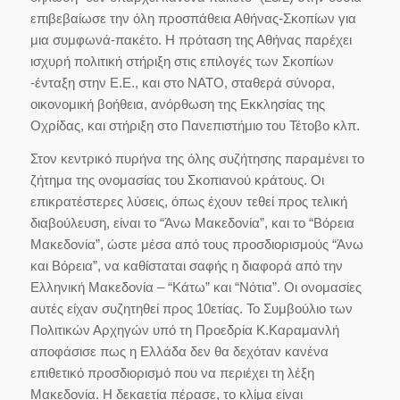
επιβεβαίωσε την όλη προσπάθεια Αθήνας-Σκοπίων για
μια συμφωνά-πακέτο. Η πρόταση της Αθήνας παρέχει
ισχυρή πολιτική στήριξη στις επιλογές των Σκοπίων
-ένταξη στην Ε.Ε., και στο ΝΑΤΟ, σταθερά σύνορα,
οικονομική βοήθεια, ανόρθωση της Εκκλησίας της
Οχρίδας, και στήριξη στο Πανεπιστήμιο του Τέτοβο κλπ.
Στον κεντρικό πυρήνα της όλης συζήτησης παραμένει το
ζήτημα της ονομασίας του Σκοπιανού κράτους. Οι
επικρατέστερες λύσεις, όπως έχουν τεθεί προς τελική
διαβούλευση, είναι το
“Άνω Μακεδονία”
, και το
“Βόρεια
Μακεδονία”
, ώστε μέσα από τους προσδιορισμούς “Άνω
και Βόρεια”, να καθίσταται σαφής η διαφορά από την
Ελληνική Μακεδονία –
“Κάτω”
και
“Νότια”
. Οι ονομασίες
αυτές είχαν συζητηθεί προς 10ετίας. Το Συμβούλιο των
Πολιτικών Αρχηγών υπό τη Προεδρία Κ.Καραμανλή
αποφάσισε πως η Ελλάδα δεν θα δεχόταν κανένα
επιθετικό προσδιορισμό που να περιέχει τη λέξη
Μακεδονία. Η δεκαετία πέρασε, το κλίμα είναι