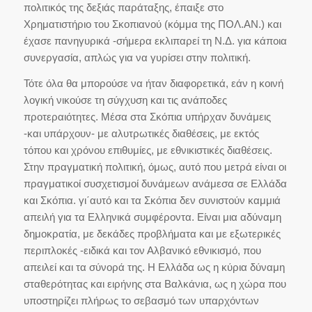
πολιτικός της δεξιάς παράταξης, έπαιξε στο
Χρηματιστήριο του Σκοπιανού (κόμμα της ΠΟΛ.ΑΝ.) και
έχασε πανηγυρικά -σήμερα εκλιπαρεί τη Ν.Δ. για κάποια
συνεργασία, απλώς για να γυρίσει στην πολιτική.
Τότε όλα θα μπορούσε να ήταν διαφορετικά, εάν η κοινή
λογική νικούσε τη σύγχυση και τις ανάποδες
προτεραιότητες. Μέσα στα Σκόπια υπήρχαν δυνάμεις
-και υπάρχουν- με αλυτρωτικές διαθέσεις, με εκτός
τόπου και χρόνου επιθυμίες, με εθνικιστικές διαθέσεις.
Στην πραγματική πολιτική, όμως, αυτό που μετρά είναι οι
πραγματικοί συσχετισμοί δυνάμεων ανάμεσα σε Ελλάδα
και Σκόπια. γι΄αυτό και τα Σκόπια δεν συνιστούν καμμιά
απειλή για τα Ελληνικά συμφέροντα. Είναι μια αδύναμη
δημοκρατία, με δεκάδες προβλήματα και με εξωτερικές
περιπλοκές -ειδικά και τον Αλβανικό εθνικισμό, που
απειλεί και τα σύνορά της. Η Ελλάδα ως η κύρια δύναμη
σταθερότητας και ειρήνης στα Βαλκάνια, ως η χώρα που
υποστηρίζει πλήρως το σεβασμό των υπαρχόντων