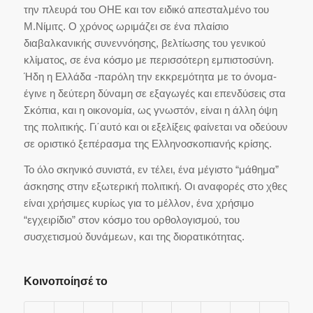
την πλευρά του ΟΗΕ και τον ειδικό απεσταλμένο του
Μ.Νίμιτς. Ο χρόνος ωριμάζει σε ένα πλαίσιο
διαβαλκανικής συνεννόησης, βελτίωσης του γενικού
κλίματος, σε ένα κόσμο με περισσότερη εμπιστοσύνη.
Ήδη η Ελλάδα -παρόλη την εκκρεμότητα με το όνομα-
έγινε η δεύτερη δύναμη σε εξαγωγές και επενδύσεις στα
Σκόπια, και η οικονομία, ως γνωστόν, είναι η άλλη όψη
της πολιτικής. Γι΄αυτό και οι εξελίξεις φαίνεται να οδεύουν
σε οριστικό ξεπέρασμα της Ελληνοσκοπιανής κρίσης.
Το όλο σκηνικό συνιστά, εν τέλει, ένα μέγιστο “μάθημα”
άσκησης στην εξωτερική πολιτική. Οι αναφορές στο χθες
είναι χρήσιμες κυρίως για το μέλλον, ένα χρήσιμο
“εγχειρίδιο” στον κόσμο του ορθολογισμού, του
συσχετισμού δυνάμεων, και της διορατικότητας.
Κοινοποίησέ το