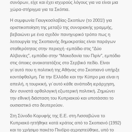
συνόρων, είχε και έχει ισχυρούς λόγους για να είναι μια
χώρα-στήριγμα για τα Σκόπια.
H συμφωνία Γιουγκοσλαβίας-Σκοπίων (το 2001!) για
οριστικοποίηση της μεταξύ της συνοριακής γραμμής,
βεβαιώνει με ένα σχεδόν πανηγυρικό τρόπο πως η
λειτουργία της Σκοπιανής δημοκρατίας είναι παράγων
σταθερότητας στην περιοχή -εμπόδιο στις “Δύο
Αλβανίες”, εμπόδιο στην “Μακεδονία του Πιρίν”, εμπόδιο
στις όποιες ανακατατάξεις στο Σερβικό πεδίο. Είναι
γι΄αυτό που η πολιτική της Αθήνας στο Σκοπιανό υπήρξε
κοντόφθαλμη. Για την Ελλάδα και την Κύπρο μια είναι η
απειλή, η τουρκική, γι΄αυτό κάθε ανάποδη ιεράρχηση,
δεν συνιστά ορθολογική εξωτερική πολιτική. Ζημιώνει
την εθνική διάσταση του Κυπριακού και υποτάσσει το
ουσιαστικό στο δευτερεύον.
Στη Σύνοδο Κορυφής της Ε.Ε. στη Λισσαβώνα το
Κυπριακό ηττήθηκε κατά κράτος από το Σκοπιανό (1992)
και το χρήσιμο πακέτο Πινέϊρο αχρηστεύθηκε, υπό το