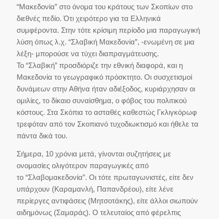
“Μακεδονία” στο όνομα του κράτους των Σκοπίων στο
διεθνές πεδίο. Ότι χειρότερο για τα Ελληνικά
συμφέροντα. Στην τότε κρίσιμη περίοδο μια παραγωγική
λύση όπως λ.χ.
“Σλαβική Μακεδονία”
, -ενωμένη σε μια
λέξη- μπορούσε να τύχει διαπραγμάτευσης.
Το
“Σλαβική”
προσδιόριζε την εθνική διαφορά, και η
Μακεδονία το γεωγραφικό πρόσκτητο. Οι συσχετισμοί
δυνάμεων στην Αθήνα ήταν αδιέξοδος, κυριάρχησαν οι
ομιλίες, το δίκαιο συναίσθημα, ο φόβος του πολιτικού
κόστους. Στα Σκόπια το ασταθές καθεστώς Γκλιγκόρωφ
τρεφόταν από τον Σκοπιανό τυχοδιωκτισμό και ήθελε τα
πάντα δικά του.
Σήμερα, 10 χρόνια μετά, γίνονται συζητήσεις με
ονομασίες ολιγότερον παραγωγικές από
το
“Σλαβομακεδονία”
. Οι τότε πρωταγωνιστές, είτε δεν
υπάρχουν (Καραμανλή, Παπανδρέου), είτε λένε
περίεργες αντιφάσεις (Μητσοτάκης), είτε άλλοι σιωπούν
αιδημόνως (Σαμαράς). Ο τελευταίος από φέρελπις