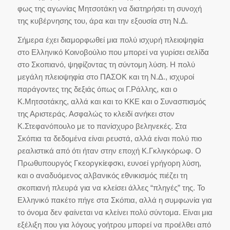
φως της αγωνίας Μητσοτάκη να διατηρήσει τη συνοχή
της κυβέρνησης του, άρα και την εξουσία στη Ν.Δ.
Σήμερα έχει διαμορφωθεί μια πολύ ισχυρή πλειοψηφία
στο Ελληνικό Κοινοβούλιο που μπορεί να γυρίσει σελίδα
στο Σκοπιανό, ψηφίζοντας τη σύντομη λύση. Η πολύ
μεγάλη πλειοψηφία στο ΠΑΣΟΚ και τη Ν.Δ., ισχυροί
παράγοντες της δεξιάς όπως οι Γ.Ράλλης, και ο
Κ.Μητσοτάκης, αλλά και και το ΚΚΕ και ο Συνασπισμός
της Αριστεράς. Ασφαλώς το κλειδί ανήκει στον
Κ.Στεφανόπουλο με το πανίσχυρο βεληνεκές. Στα
Σκόπια τα δεδομένα είναι ρευστά, αλλά είναι πολύ πιο
ρεαλιστικά από ότι ήταν στην εποχή Κ.Γκλιγκόρωφ. Ο
Πρωθυπουργός Γκεοργκίεφσκι, ευνοεί γρήγορη λύση,
και ο αναδυόμενος αλβανικός εθνικισμός πιέζει τη
σκοπιανή πλευρά για να κλείσει άλλες “πληγές” της. Το
Ελληνικό πακέτο πήγε στα Σκόπια, αλλά η συμφωνία για
το όνομα δεν φαίνεται να κλείνει πολύ σύντομα. Είναι μια
εξέλιξη που για λόγους γοήτρου μπορεί να προέλθει από