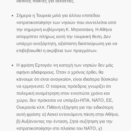
διεθνείς παίκτες για δεκαετίες.
Σήμερα η Τουρκία μιλά για άλλου επιπέδου
«στρατικοποίηση» των νησιών που συντελείται από
την σημερινή κυβέρνηση Κ. Μητσοτάκη. Η Αθήνα
απορρίπτει πλήρως αυτή την τουρκική θεση. Δεν
υπάρχει ανεξάρτητη, αξιόπιστη διασταύρωση για να
επιβεβαιωθεί η ακρίβεια των πραγμάτων.
Η φράση Ερτογάν «η κατοχή των νησιών δεν μάς
αφήνει αδιάφορους. Όταν ο χρόνος έρθει, θα
κάνουμε ότι είναι αναγκαίο», είναι ιδιαίτερα δύσκολο
να ερμηνευτεί. Ο τούρκος πρόεδρος γνωρίζει ότι
πολεμική αναμέτρηση στον ενεστώτα χρόνο και
χώρο, δεν πρόκειται να υπάρξει-ΗΠΑ, ΝΑΤΟ, ΕΕ,
Ουκρανία κλπ. Πιθανή εξήγηση για την ειδικότερη
αυτή φράση: α) Ασκεί εντεινόμενη πίεση στην Αθήνα,
β) Αυξάνοντας την ένταση, ζητά συζήτηση για την
«στρατικοποίηση» στο πλαίσιο του ΝΑΤΟ, γ)