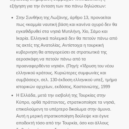
εξήγηση για την ένταση των πιο πάνω δηλώσεων:
Στην Συνθήκη της Λωζάνης, άρθρο 13, προνοείται
πως «καμμία ναυτική βάση και κανένα οχυρό δεν θα
εγκαθιδρυθεί στα νησιά Μυτιλήνη, Χίο, Σάμο και
Ικαρία. Ελληνικά πολεμικά δεν θα πετούν πάνω από
τις ακτές της Ανατολίας. Αντίστοιχα η τουρκική
κυβερνηση θα απαγορεύσει σε στρατιωτικά της
αεροσκάφη να πετούν πάνω από τα
προαναφερθέντα νησιά». (Πηγή: «Ίδρυση του νέου
ελληνικού κράτους. Κυριώτερες συμφωνίες και
συμβάσεις», σελ. 130-έκδοση ελληνικού υπεξ, τμήμα
ιστορικών αρχείων, εκδόσεις, Καστανιώτης, 1999
Η Ελλάδα, μετά την εισβολή της Τουρκίας στην
Κύπρο, ορθά πράττοντας, στρατικοποίησε τα νησιά,
επικαλούμενη το υπέρτερο δικαίωμα στην άμυνα.
Αυτή η μερική στρατικοποίηση δούλεψε και έγινε
αποδεκτή τόσο από την Τουρκία, όσο και άλλους