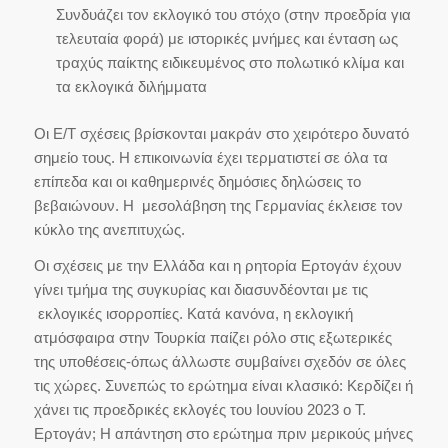
Συνδυάζει τον εκλογικό του στόχο (στην προεδρία για
τελευταία φορά) με ιστορικές μνήμες και ένταση ως
τραχύς παίκτης ειδικευμένος στο πολωτικό κλίμα και
τα εκλογικά διλήμματα
Οι Ε/Τ σχέσεις βρίσκονται μακράν στο χειρότερο δυνατό
σημείο τους. Η επικοινωνία έχει τερματιστεί σε όλα τα
επίπεδα και οι καθημερινές δημόσιες δηλώσεις το
βεβαιώνουν. Η μεσολάβηση της Γερμανίας έκλεισε τον
κύκλο της ανεπιτυχώς.
Οι σχέσεις με την Ελλάδα και η ρητορία Ερτογάν έχουν
γίνει τμήμα της συγκυρίας και διασυνδέονται με τις
εκλογικές ισορροπίες. Κατά κανόνα, η εκλογική
ατμόσφαιρα στην Τουρκία παίζει ρόλο στις εξωτερικές
της υποθέσεις-όπως άλλωστε συμβαίνει σχεδόν σε όλες
τις χώρες. Συνεπώς το ερώτημα είναι κλασικό: Κερδίζει ή
χάνει τις προεδρικές εκλογές του Ιουνίου 2023 ο Τ.
Ερτογάν; Η απάντηση στο ερώτημα πριν μερικούς μήνες