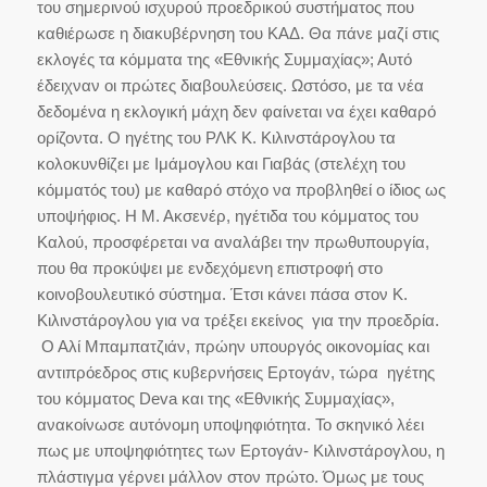
του σημερινού ισχυρού προεδρικού συστήματος που
καθιέρωσε η διακυβέρνηση του ΚΑΔ. Θα πάνε μαζί στις
εκλογές τα κόμματα της «Εθνικής Συμμαχίας»; Αυτό
έδειχναν οι πρώτες διαβουλεύσεις. Ωστόσο, με τα νέα
δεδομένα η εκλογική μάχη δεν φαίνεται να έχει καθαρό
ορίζοντα. Ο ηγέτης του ΡΛΚ Κ. Κιλινστάρογλου τα
κολοκυνθίζει με Ιμάμογλου και Γιαβάς (στελέχη του
κόμματός του) με καθαρό στόχο να προβληθεί ο ίδιος ως
υποψήφιος. Η Μ. Ακσενέρ, ηγέτιδα του κόμματος του
Καλού, προσφέρεται να αναλάβει την πρωθυπουργία,
που θα προκύψει με ενδεχόμενη επιστροφή στο
κοινοβουλευτικό σύστημα. Έτσι κάνει πάσα στον Κ.
Κιλινστάρογλου για να τρέξει εκείνος για την προεδρία.
Ο Αλί Μπαμπατζιάν, πρώην υπουργός οικονομίας και
αντιπρόεδρος στις κυβερνήσεις Ερτογάν, τώρα ηγέτης
του κόμματος Deva και της «Εθνικής Συμμαχίας»,
ανακοίνωσε αυτόνομη υποψηφιότητα. Το σκηνικό λέει
πως με υποψηφιότητες των Ερτογάν- Κιλινστάρογλου, η
πλάστιγμα γέρνει μάλλον στον πρώτο. Όμως με τους