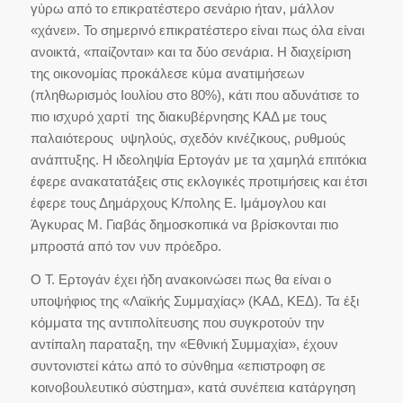
γύρω από το επικρατέστερο σενάριο ήταν, μάλλον
«χάνει». Το σημερινό επικρατέστερο είναι πως όλα είναι
ανοικτά, «παίζονται» και τα δύο σενάρια. Η διαχείριση
της οικονομίας προκάλεσε κύμα ανατιμήσεων
(πληθωρισμός Ιουλίου στο 80%), κάτι που αδυνάτισε το
πιο ισχυρό χαρτί της διακυβέρνησης ΚΑΔ με τους
παλαιότερους υψηλούς, σχεδόν κινέζικους, ρυθμούς
ανάπτυξης. Η ιδεοληψία Ερτογάν με τα χαμηλά επιτόκια
έφερε ανακατατάξεις στις εκλογικές προτιμήσεις και έτσι
έφερε τους Δημάρχους Κ/πολης Ε. Ιμάμογλου και
Άγκυρας Μ. Γιαβάς δημοσκοπικά να βρίσκονται πιο
μπροστά από τον νυν πρόεδρο.
Ο Τ. Ερτογάν έχει ήδη ανακοινώσει πως θα είναι ο
υποψήφιος της «Λαϊκής Συμμαχίας» (ΚΑΔ, ΚΕΔ). Τα έξι
κόμματα της αντιπολίτευσης που συγκροτούν την
αντίπαλη παραταξη, την «Εθνική Συμμαχία», έχουν
συντονιστεί κάτω από το σύνθημα «επιστροφη σε
κοινοβουλευτικό σύστημα», κατά συνέπεια κατάργηση