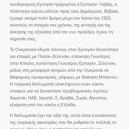
συνδυασμούς Ερτογάν-Ιμάμογλου ή Ερτογάν- Γιαβάς, η
πλάστιγγα γέρνει μάλλον προς τους Δημάρχους. Βέβαια,
έχουμε ακόμα πολύ δρόμο μέχρι τον Ιούνιο του 1923,
συνεπώς το στοιχείο του χρόνου, της αντοχής και της
άσκησης της εξουσίας από τον νυν πρόεδρο, έχουν τη
σημασία τους.
Το Ουκρανικό έδωσε πόντους στον Ερτογάν-δυνατότητα
για επαφές με Πούτιν-Ζελένσκι, επίσκεψη Γκουτέρες
στην Κ/πολη, συνάντηση Γκουτέρες-Ερτογάν, Ζελένσκι,
ρόλος στη μεταφορά σιτηρών από την Ουκρανία σε
διάφορους προορισμούς, γέφυρες με διοίκηση Μπάιντεν.
Η τουρκική διπλωματία ολοκληρώνει έναν κύκλο
επαφών για να ξαναστήσει προβληματικές σχέσεις:
Αρμενία, ΗΑΕ, Ισραήλ, Σ. Αραβία, Συρία, Αίγυπτος-
εξαίρεση από τον κύκλο η Ελλάδα.
Η διπλωματία έχει την αξία της, αλλά είναι η κατάσταση
της τουρκικής οικονομίας που θα ρυθμίσει εν πολλοίς το