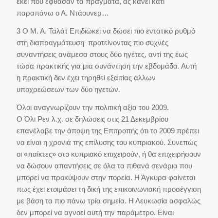
εκεί που έφθασαν τα πράγματα, ας κάνει κάτι
παραπάνω ο Α. Ντάουνερ…
3 Ο Μ. Α. Ταλάτ Επιδιώκει να δώσει πιο εντατικό ρυθμό
στη διαπραγμάτευση προτείνοντας πιο συχνές
συναντήσεις ανάμεσα στους δύο ηγέτες, αντί της έως
τώρα πρακτικής για μια συνάντηση την εβδομάδα. Αυτή
η πρακτική δεν έχει τηρηθεί εξαιτίας άλλων
υποχρεώσεων των δύο ηγετών.
Όλοι αναγνωρίζουν την πολιτική αξία του 2009.
Ο Όλι Ρεν λ.χ. σε δηλώσεις στις 21 Δεκεμβρίου
επανέλαβε την άποψη της Επιτροπής ότι το 2009 πρέπει
να είναι η χρονιά της επίλυσης του κυπριακού. Συνεπώς
οι «παίκτες» στο κυπριακό επιχειρούν, ή θα επιχειρήσουν
να δώσουν απαντήσεις σε όλα τα πιθανά σενάρια που
μπορεί να προκύψουν στην πορεία. Η Άγκυρα φαίνεται
πως έχει ετοιμάσει τη δική της επικοινωνιακή προσέγγιση
με βάση τα πιο πάνω τρία σημεία. Η Λευκωσία ασφαλώς
δεν μπορεί να αγνοεί αυτή την παράμετρο. Είναι