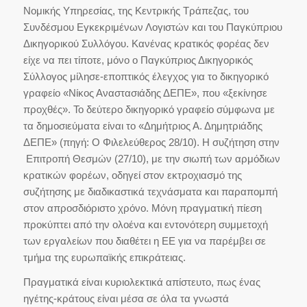
Νομικής Υπηρεσίας, της Κεντρικής Τράπεζας, του
Συνδέσμου Εγκεκριμένων Λογιστών και του Παγκύπριου
Δικηγορικού Συλλόγου. Κανένας κρατικός φορέας δεν
είχε να πει τίποτε, μόνο ο Παγκύπριος Δικηγορικός
Σύλλογος μίλησε-εποπτικός έλεγχος για το δικηγορικό
γραφείο «Νίκος Αναστασιάδης ΔΕΠΕ», που «ξεκίνησε
προχθές». Το δεύτερο δικηγορικό γραφείο σύμφωνα με
τα δημοσιεύματα είναι το «Δημήτριος Α. Δημητριάδης
ΔΕΠΕ» (πηγή: Ο Φιλελεύθερος 28/10). Η συζήτηση στην
Επιτροπή Θεσμών (27/10), με την σιωπή των αρμόδιων
κρατικών φορέων, οδηγεί στον εκτροχιασμό της
συζήτησης με διαδικαστικά τεχνάσματα και παραπομπή
στον απροσδιόριστο χρόνο. Μόνη πραγματική πίεση
προκύπτει από την ολοένα και εντονότερη συμμετοχή
των εργαλείων που διαθέτει η ΕΕ για να παρέμβει σε
τμήμα της ευρωπαϊκής επικράτειας.
Πραγματικά είναι κυριολεκτικά απίστευτο, πως ένας
ηγέτης-κράτους είναι μέσα σε όλα τα γνωστά