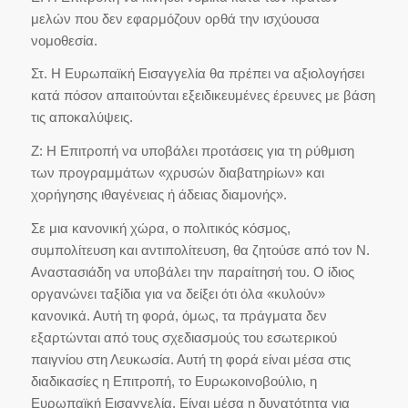
μελών που δεν εφαρμόζουν ορθά την ισχύουσα
νομοθεσία.
Στ. Η Ευρωπαϊκή Εισαγγελία θα πρέπει να αξιολογήσει
κατά πόσον απαιτούνται εξειδικευμένες έρευνες με βάση
τις αποκαλύψεις.
Ζ: Η Επιτροπή να υποβάλει προτάσεις για τη ρύθμιση
των προγραμμάτων «χρυσών διαβατηρίων» και
χορήγησης ιθαγένειας ή άδειας διαμονής».
Σε μια κανονική χώρα, ο πολιτικός κόσμος,
συμπολίτευση και αντιπολίτευση, θα ζητούσε από τον Ν.
Αναστασιάδη να υποβάλει την παραίτησή του. Ο ίδιος
οργανώνει ταξίδια για να δείξει ότι όλα «κυλούν»
κανονικά. Αυτή τη φορά, όμως, τα πράγματα δεν
εξαρτώνται από τους σχεδιασμούς του εσωτερικού
παιγνίου στη Λευκωσία. Αυτή τη φορά είναι μέσα στις
διαδικασίες η Επιτροπή, το Ευρωκοινοβούλιο, η
Ευρωπαϊκή Εισαγγελία. Είναι μέσα η δυνατότητα για