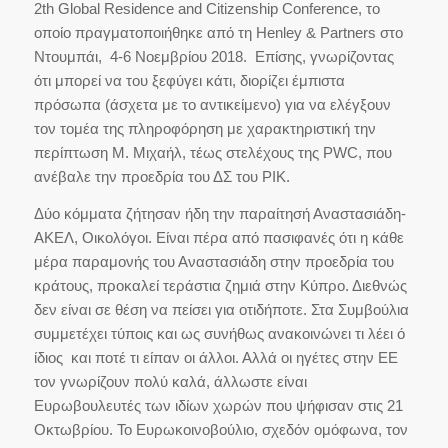
2th Global Residence and Citizenship Conference, το
οποίο πραγματοποιήθηκε από τη Henley & Partners στο
Ντουμπάι, 4-6 Νοεμβρίου 2018. Επίσης, γνωρίζοντας
ότι μπορεί να του ξεφύγει κάτι, διορίζει έμπιστα
πρόσωπα (άσχετα με το αντικείμενο) για να ελέγξουν
τον τομέα της πληροφόρηση με χαρακτηριστική την
περίπτωση Μ. Μιχαήλ, τέως στελέχους της PWC, που
ανέβαλε την προεδρία του ΔΣ του ΡΙΚ.
Δύο κόμματα ζήτησαν ήδη την παραίτησή Αναστασιάδη-
ΑΚΕΛ, Οικολόγοι. Είναι πέρα από πασιφανές ότι η κάθε
μέρα παραμονής του Αναστασιάδη στην προεδρία του
κράτους, προκαλεί τεράστια ζημιά στην Κύπρο. Διεθνώς
δεν είναι σε θέση να πείσει για οτιδήποτε. Στα Συμβούλια
συμμετέχει τύποις και ως συνήθως ανακοινώνει τι λέει ό
ίδιος και ποτέ τι είπαν οι άλλοι. Αλλά οι ηγέτες στην ΕΕ
τον γνωρίζουν πολύ καλά, άλλωστε είναι
Ευρωβουλευτές των ιδίων χωρών που ψήφισαν στις 21
Οκτωβρίου. Το Ευρωκοινοβούλιο, σχεδόν ομόφωνα, τον