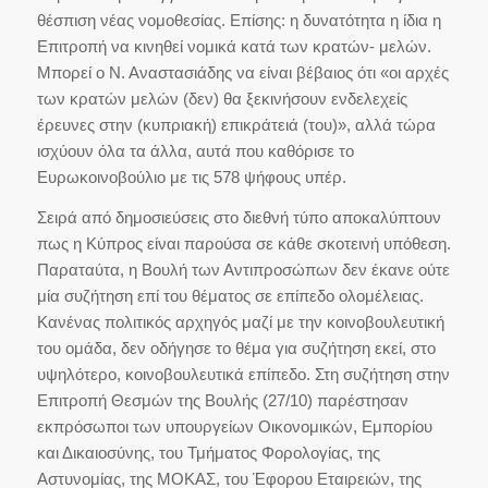
θέσπιση νέας νομοθεσίας. Επίσης: η δυνατότητα η ίδια η
Επιτροπή να κινηθεί νομικά κατά των κρατών- μελών.
Μπορεί ο Ν. Αναστασιάδης να είναι βέβαιος ότι «οι αρχές
των κρατών μελών (δεν) θα ξεκινήσουν ενδελεχείς
έρευνες στην (κυπριακή) επικράτειά (του)», αλλά τώρα
ισχύουν όλα τα άλλα, αυτά που καθόρισε το
Ευρωκοινοβούλιο με τις 578 ψήφους υπέρ.
Σειρά από δημοσιεύσεις στο διεθνή τύπο αποκαλύπτουν
πως η Κύπρος είναι παρούσα σε κάθε σκοτεινή υπόθεση.
Παραταύτα, η Βουλή των Αντιπροσώπων δεν έκανε ούτε
μία συζήτηση επί του θέματος σε επίπεδο ολομέλειας.
Κανένας πολιτικός αρχηγός μαζί με την κοινοβουλευτική
του ομάδα, δεν οδήγησε το θέμα για συζήτηση εκεί, στο
υψηλότερο, κοινοβουλευτικά επίπεδο. Στη συζήτηση στην
Επιτροπή Θεσμών της Βουλής (27/10) παρέστησαν
εκπρόσωποι των υπουργείων Οικονομικών, Εμπορίου
και Δικαιοσύνης, του Τμήματος Φορολογίας, της
Αστυνομίας, της ΜΟΚΑΣ, του Έφορου Εταιρειών, της