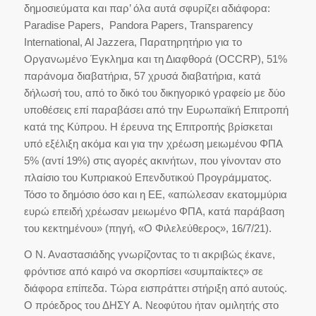
δημοσιεύματα και παρ’ όλα αυτά σφυρίζει αδιάφορα:
Paradise Papers, Pandora Papers, Transparency
International, Al Jazzera, Παρατηρητήριο για το
Οργανωμένο Έγκλημα και τη Διαφθορά (OCCRP), 51%
παράνομα διαβατήρια, 57 χρυσά διαβατήρια, κατά
δήλωσή του, από το δικό του δικηγορικό γραφείο με δύο
υποθέσεις επί παραβάσει από την Ευρωπαϊκή Επιτροπή
κατά της Κύπρου. Η έρευνα της Επιτροπής βρίσκεται
υπό εξέλιξη ακόμα και για την χρέωση μειωμένου ΦΠΑ
5% (αντί 19%) στις αγορές ακινήτων, που γίνονταν στο
πλαίσιο του Κυπριακού Επενδυτικού Προγράμματος.
Τόσο το δημόσιο όσο και η ΕΕ, «απώλεσαν εκατομμύρια
ευρώ επειδή χρέωσαν μειωμένο ΦΠΑ, κατά παράβαση
του κεκτημένου» (πηγή, «Ο Φιλελεύθερος», 16/7/21).
Ο Ν. Αναστασιάδης γνωρίζοντας το τι ακριβώς έκανε,
φρόντισε από καιρό να σκορπίσει «συμπαίκτες» σε
διάφορα επίπεδα. Τώρα εισπράττει στήριξη από αυτούς.
Ο πρόεδρος του ΔΗΣΥ Α. Νεοφύτου ήταν ομιλητής στο