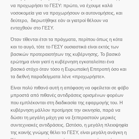
να προχωρήσει το ΓΕΣΥ: πρώτο, να έχουμε καλά
νοσοκομεία για να προχωρήσουν οι αυτονομήσεις, και
δεύτερο, διερωτήθηκε εάν οι γιατροί θέλουν να
ενταχθούν στο ΓΕΣΥ.
Όταν τίθενται έτσι τα πράγματα, περίπου όπως η κότα
και το αυγό, τότε το ΓΕΣΥ ουσιαστικά είναι εκτός των
βασικών προτεραιοτήτων της κυβέρνησης. Το βασικό
ερώτημα είναι γιατί η κυβέρνηση εγκαταλείπει ένα
βασικό στόχο όταν τόσο η Ευρωπαϊκή Επιτροπή όσο και
τα διεθνή παραδείγματα λένε «προχωρήστε».
Είναι πολύ πιθανό αυτή η απόφαση να οφείλεται σε φόβο
μπροστά από πιθανές αντιδράσεις ορισμένων φορέων
που εμπλέκονται στη διαδικασία της εφαρμογής του. Η
κυβέρνηση μάλλον προτίμησε την ακινησία, παρά να
δώσει τη μεγάλη μάχη για να ξεπεραστούν μερικές
συντεχνιακές αντιδράσεις. Ωστόσο, η μεγάλη πλειοψηφία
της κοινής γνώμης θέλει το ΓΕΣΥ, είναι μεγάλη ανάγκη η