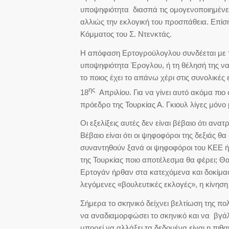
υποψηφιότητα διασπά τις ομογενοποιημένες 
αλλιώς την εκλογική του προσπάθεια. Επίση
Κόμματος του Σ. Ντενκτάς.
Η απόφαση Ερτογρούλογλου συνδέεται με 
υποψηφιότητα Έρογλου, ή τη θέλησή της ν
το ποιος έχει το απάνω χέρι στις συνολικές ε
ης
18
Απριλίου. Για να γίνει αυτό ακόμα πι
πρόεδρο της Τουρκίας Α. Γκιουλ λίγες μόν
Οι εξελίξεις αυτές δεν είναι βέβαιο ότι αν
Βέβαιο είναι ότι οι ψηφοφόροι της δεξιάς θ
συναντηθούν ξανά οι ψηφοφόροι του ΚΕΕ ή
της Τουρκίας ποιο αποτέλεσμα θα φέρει; Θα
Ερτογάν ήρθαν στα κατεχόμενα και δοκίμασ
λεγόμενες «βουλευτικές εκλογές», η κίνησ
Σήμερα το σκηνικό δείχνει βελτίωση της πο
να αναδιαμορφώσει το σκηνικό και να βγάλε
μπορεί να αλλάξει τα δεδομένα είναι η πιθ