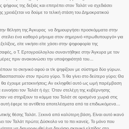
ψήφους της δεξιάς και επιτρέπει στον Ταλάτ να σχεδιάσει
ς χρειάζεται να δούμε το τελική στάση του Δημοκρατικού
την θέληση της Άγκυρας να δημιουργήσει προσκόμματα στην
α στείλει ένα καθαρό μήνυμα στον σημερινό «πρωθυπουργό» για
ξελίξεις, είτε νικήσει είτε χάσει στην ψηφοφορία της
ο σαφές, ο Τ. Ερτογρούλογλου συναντήθηκε στην Άγκυρα με τον
ο μέρες πριν ανακοινώσει την υποψηφιότητά του…
ατρέπουν το σκηνικό αφού οι τ/κ ψηφίζουν με σύστημα δύο γύρων.
α διασπαστούν στον πρώτο γύρο. Τι θα γίνει στο δεύτερο γύρο; Θα
 θα έχουμε μετακινήσεις; Αν εκληφθεί αυτό ως ωμή παρέμβαση
 ευνοήσει τον Ταλάτ ή όχι; Όταν στελέχη της κυβέρνησης
αν να στηρίξουν το κόμμα του Ταλάτ σε ορισμένα χωριά στις
η αυτή έφερε τα αντίθετα αποτελέσματα από τα επιδιωκόμενα…
λιτικής θέσης Ταλάτ. Ξεκινά από καλύτερη βάση. Είναι αυτό ικανό
ι τον Ταλάτ πρώτο; Δύσκολο να το πει κανείς. Το μόνο που
ανότητα να διαμορφωθεί ένα δημόσιο σκηνικό ελπίδας στο