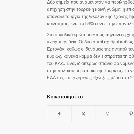
Δύο σημεία που αναμενόταν να περιληφθού
απήχηση στην τουρκική κοινή γνώμη: η επ
επαναλειτουργία της Θεολογικής Σχολής της
κοινότητας, ενώ το 54% ευνοεί την επαναλε
Στο συνολικό ερώτημα «πώς πηγαίνει η χώ
«χειροτερεύει». Οι δύο αυτοί αριθμοί καθώ
Ερτογάν, καθώς οι δυνάμεις της αντιπολίτ
κυρίως, κανένα κόμμα δεν εισπράττει τη φ
του ΚΑΔ. Ένα, ιδιαιτέρως σπάνιο φαινόμενο, 
στην παλαιότερη ιστορία της Τουρκίας. Το γ
ΚΑΔ στις επερχόμενες εξελίξεις μέσα στο 2
Κοινοποίησέ το