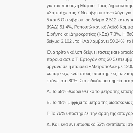
για τον προσεχή Μάρτιο. Τρεις δημοσκοπήσε
«Σαμπάχ» στις 7 Νοεμβρίου κάνει λόγο για
5 και 6 Οκτωβρίου, σε δείγμα 2,512 καταγρ
(ΚΑΔ) 51.4%, Ρεπουπλικανικό Λαϊκό Κόμμα,
Ειρήνης και Δημοκρατίας (ΚΕΔ) 7.3%. Η δε
δείγμα 3,102 , το ΚΑΔ λαμβάνει 50.24%, το
Ένα τρίτο γκάλοπ δείχνει τάσεις και κριτι
παρουσίασε ο Τ. Ερτογάν στις 30 Σεπτεμβρ
οργάνωσε η εταιρεία «Μέτροπολλ» με 1200
«επαρκές», ενώ στους υποστηρικές των κο
φτάνει στο 80%. Στα ειδικότερα σημεία οι α
Α. Το 58% θεωρεί θετικό το μέτρο της επισ
Β. Το 48% ψηφίζει το μέτρο της διδασκαλίας
Γ. Το 76% υποστηρίζει την άρση της απαγό
Δ. Και, ένα εντυπωσιακό 53% αντιτίθεται στ