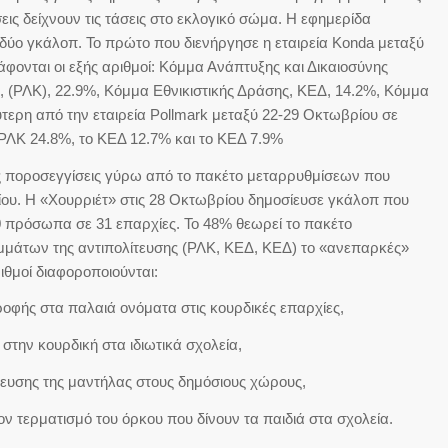
ις δείχνουν τις τάσεις στο εκλογικό σώμα. Η εφημερίδα
 δύο γκάλοπ. Το πρώτο που διενήργησε η εταιρεία Konda μεταξύ
άφονται οι εξής αριθμοί: Κόμμα Ανάπτυξης και Δικαιοσύνης
 (ΡΛΚ), 22.9%, Κόμμα Εθνικιστικής Δράσης, ΚΕΔ, 14.2%, Κόμμα
ύτερη από την εταιρεία Pollmark μεταξύ 22-29 Οκτωβρίου σε
 ΡΛΚ 24.8%, το ΚΕΔ 12.7% και το ΚΕΔ 7.9%
κές ποροσεγγίσεις γύρω από το πακέτο μεταρρυθμίσεων που
ίου. Η «Χουρριέτ» στις 28 Οκτωβρίου δημοσίευσε γκάλοπ που
 πρόσωπα σε 31 επαρχίες. Το 48% θεωρεί το πακέτο
μμάτων της αντιπολίτευσης (ΡΛΚ, ΚΕΔ, ΚΕΔ) το «ανεπαρκές»
ριθμοί διαφοροποιούνται:
τροφής στα παλαιά ονόματα στις κουρδικές επαρχίες,
 στην κουρδική στα ιδιωτικά σχολεία,
ρευσης της μαντήλας στους δημόσιους χώρους,
ον τερματισμό του όρκου που δίνουν τα παιδιά στα σχολεία.