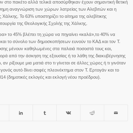
ν στο πακέτο αλλά τελικά αποσύρθηκαν έχουν σημαντική θετική
ίσημη αναγνώριση των χώρων λατρείας των Αλεβιτών και η
 Χάλκης. Το 63% υποστηρίζει το αίτημα της αλεβίτικης
ιτουργία της Θεολογικής Σχολής της Χάλκης.
ρα» το 45% βλέπει τη χώρα να πηγαίνει «καλά»,το 40% να
ς και το σύνολο των δημοσκοπήσεων ευνούν το ΚΑΔ και τον Τ.
ευσης μένουν καθηλωμένες στα παλαιά ποσοστά τους και,
θορά από την άσκηση της εξουσίας ή τα λάθη της διακυβέρνησης
αν ρίξουμε μια ματιά στο τι γίνεται σε άλλες χώρες ή τι γινόταν
εγονός αυτό δίνει σαφές πλεονέκτημα στον Τ. Ερτογάν και το
014 (δημοτικές εκλογές και εκλογή νέου προέδρου).