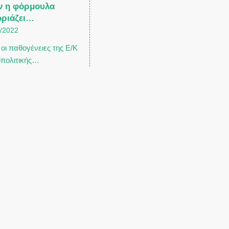
ν η φόρμουλα
ωριάζει…
0/2022
οι παθογένειες της Ε/Κ
οπολιτικής…