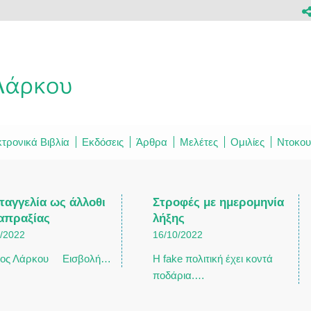
τρονικά Βιβλία
Εκδόσεις
Άρθρα
Μελέτες
Ομιλίες
Ντοκου
ταγγελία ως άλλοθι
Στροφές με ημερομηνία
 απραξίας
λήξης
0/2022
16/10/2022
ος Λάρκου Εισβολή…
Η fake πολιτική έχει κοντά
ποδάρια.…