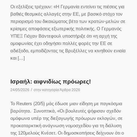
Οι εξελίξεις τρέχουν: «Η Γερμανία εντείνει τις πιέσεις για
βαθιές θεσμικές αλλαγές στην ΕΕ, με βασικό στόχο τον
περιορισμό του δικαιώματος βέτο των κρατών-μελών σε
κρίσιμες αποφάσεις εξωτερικής πολιτικής. Ο Γερμανός
ΥΠΕΞ Γιόχαν Βάντεφουλ υποστήριξε ότι «η αρχή της
ομοφωνίας έχει οδηγήσει πολλές φορές την ΕΕ σε
αδιέξοδο, εμποδίζοντας τις Βρυξέλλες να κινηθούν ενιαία
και […]
Ισραήλ: αιφνιδίως πρόωρες!
/
24/05/2026
στην κατηγορία
Άρθρα 2026
Το Reuters (20/5) μάς έδωσε μιαν είδηση με παγκόσμια
βαρύτητα. Συνοπτικά, «Οι βουλευτές ψήφισαν σχεδόν
ομόφωνα υπέρ της διεξαγωγής πρόωρων εκλογών, σε
προκαταρκτική ανάγνωση νομοσχεδίου για τη διάλυση
της 120μελούς Κνέσετ. Οι δημοσκοπήσεις δείχνουν ότι ο