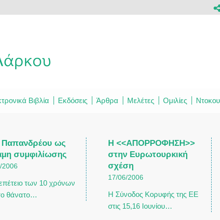
τρονικά Βιβλία
Εκδόσεις
Άρθρα
Μελέτες
Ομιλίες
Ντοκου
. Παπανδρέου ως
Η <<ΑΠΟΡΡΟΦΗΣΗ>>
αμη συμφιλίωσης
στην Ευρωτουρκική
σχέση
6/2006
17/06/2006
 επέτειο των 10 χρόνων
Η Σύνοδος Κορυφής της ΕΕ
το θάνατο…
στις 15,16 Ιουνίου…