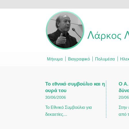
Μήνυμα
Βιογραφικό
Πολυμέσα
Ηλεκ
Το εθνικό συμβούλιο και η
Ο Α
ουρά του
δύν
30/06/2006
20/0
To Eθνικό Συμβούλιο για
Στην
δεκαετίες…
από 