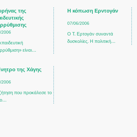
υρήνας της
Η κόπωση Ερντογάν
ιδευτικής
07/06/2006
αρρύθμισης
6/2006
Ο Τ. Ερτογάν συναντά
δυσκολίες. Η πολιτική…
κπαιδευτική
ρρύθμιση» είναι…
ίνητρο της Χάγης
6/2006
ζήτηση που προκάλεσε το
ρο…