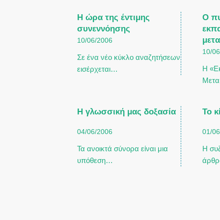
Η ώρα της έντιμης
Ο π
συνεννόησης
εκπα
μετ
10/06/2006
10/0
Σε ένα νέο κύκλο αναζητήσεων
Η «Ε
εισέρχεται…
Μετα
Η γλωσσική μας δοξασία
Το κ
04/06/2006
01/0
Τα ανοικτά σύνορα είναι μια
Η συ
υπόθεση…
άρθ