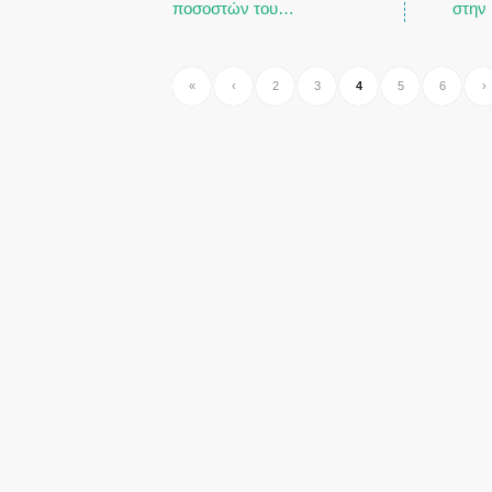
ποσοστών του…
στην
«
‹
2
3
4
5
6
›