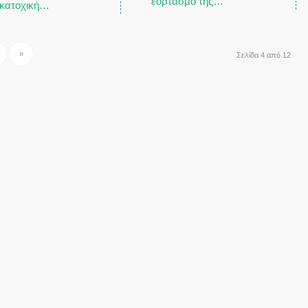
εορτασμό της…
 κατοχική…
»
Σελίδα 4 από 12