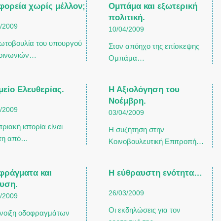
φορεία χωρίς μέλλoν;
Ομπάμα και εξωτερική
πολιτική.
4/2009
10/04/2009
ωτοβουλία του υπουργού
Στον απόηχο της επίσκεψης
οινωνιών…
Ομπάμα…
είο Ελευθερίας.
Η Αξιολόγηση του
Νοέμβρη.
4/2009
03/04/2009
ριακή ιστορία είναι
Η συζήτηση στην
τη από…
Κοινοβουλευτική Επιτροπή…
φράγματα και
Η εύθραυστη ενότητα…
λυση.
26/03/2009
3/2009
Οι εκδηλώσεις για τον
άνοιξη οδοφραγμάτων