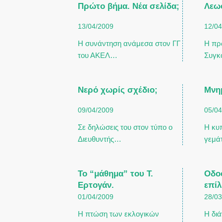
Πρώτο βήμα. Νέα σελίδα;
Λεω
13/04/2009
12/0
Η συνάντηση ανάμεσα στον ΓΓ
Η πρ
του ΑΚΕΛ…
Συγκ
Νερό χωρίς σχέδιο;
Μνημ
09/04/2009
05/0
Σε δηλώσεις του στον τύπο ο
Η κυπ
Διευθυντής…
γεμά
Το “μάθημα” του Τ.
Οδο
Ερτογάν.
επί
01/04/2009
28/0
Η πτώση των εκλογικών
Η δι